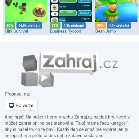
80%
14.6k přehrání
77%
4.9k přehrání
59%
4.1k přehrání
Mini Survival
Business Tycoon
Bean Jump
Přepnout na:
PC verze
Ahoj hráč! Na našem herním webu Zahraj.cz najdeš hry, které si
můžeš zahrát online bez stahování. Také máme řadu kategorií,
aby si našel to, co tě baví. Každý den se snažíme vybírat jen ty
nejlepší hry a proto budeš mít o zábavu postaráno.