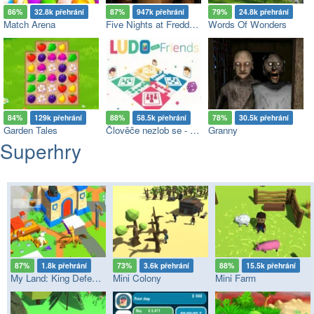
86%
32.8k přehrání
87%
947k přehrání
79%
24.8k přehrání
Match Arena
Five Nights at Freddy's
Words Of Wonders
84%
129k přehrání
88%
58.5k přehrání
78%
30.5k přehrání
Garden Tales
Člověče nezlob se - Multiplayer
Granny
Superhry
87%
1.8k přehrání
73%
3.6k přehrání
88%
15.5k přehrání
My Land: King Defender
Mini Colony
Mini Farm