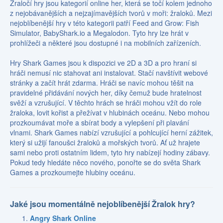
Žraločí hry jsou kategorií online her, která se točí kolem jednoho
z nejobávanějších a nejzajímavějších tvorů v moři: žraloků. Mezi
nejoblíbenější hry v této kategorii patří Feed and Grow: Fish
Simulator, BabyShark.io a Megalodon. Tyto hry lze hrát v
prohlížeči a některé jsou dostupné i na mobilních zařízeních.
Hry Shark Games jsou k dispozici ve 2D a 3D a pro hraní si
hráči nemusí nic stahovat ani instalovat. Stačí navštívit webové
stránky a začít hrát zdarma. Hráči se navíc mohou těšit na
pravidelné přidávání nových her, díky čemuž bude hratelnost
svěží a vzrušující. V těchto hrách se hráči mohou vžít do role
žraloka, lovit kořist a přežívat v hlubinách oceánu. Nebo mohou
prozkoumávat moře a sbírat body a vylepšení při plavání
vlnami. Shark Games nabízí vzrušující a pohlcující herní zážitek,
který si užijí fanoušci žraloků a mořských tvorů. Ať už hrajete
sami nebo proti ostatním lidem, tyto hry nabízejí hodiny zábavy.
Pokud tedy hledáte něco nového, ponořte se do světa Shark
Games a prozkoumejte hlubiny oceánu.
Jaké jsou momentálně nejoblíbenější Žralok hry?
Angry Shark Online