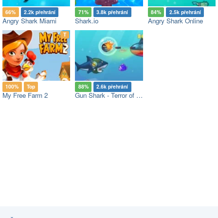
66%
2.2k přehrání
71%
3.8k přehrání
84%
2.5k přehrání
Angry Shark Miami
Shark.io
Angry Shark Online
op
T
100%
Top
88%
2.6k přehrání
My Free Farm 2
Gun Shark - Terror of Deep Water