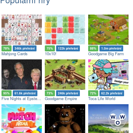
78%
346k přehrání
75%
122k přehrání
88%
1.0m přehrání
Mahjong Cards
10x10!
Goodgame Big Farm
95%
61.6k přehrání
73%
246k přehrání
72%
62.2k přehrání
Five Nights at Epstein’s
Goodgame Empire
Toca Life World