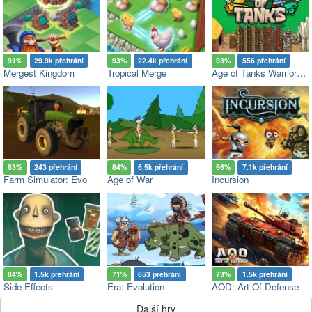
91%
29.9k přehrání
93%
22.4k přehrání
93%
556 přehrání
Mergest Kingdom
Tropical Merge
Age of Tanks Warriors: TD War
83%
243 přehrání
84%
6.5k přehrání
96%
7.1k přehrání
Farm Simulator: Evo
Age of War
Incursion
84%
1.5k přehrání
71%
653 přehrání
73%
1.5k přehrání
Side Effects
Era: Evolution
AOD: Art Of Defense
Další hry