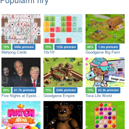
78%
346k přehrání
75%
122k přehrání
88%
1.0m přehrání
Mahjong Cards
10x10!
Goodgame Big Farm
95%
61.7k přehrání
73%
246k přehrání
72%
62.3k přehrání
Five Nights at Epstein’s
Goodgame Empire
Toca Life World