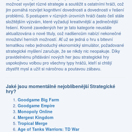
možnost vyvíjet různé strategie a soutěžit s ostatními hráči, což
jim pomáhá rozvíjet kognitivní dovednosti a dovednosti v řešení
problémů. S postupem v různých úrovních hráči často čelí stále
složitějším výzvám, které vyžadují kreativnější a jedinečnější
řešení. Kromě zavedených her je tato kategorie neustále
aktualizována o nové tituly, což nadšencům nabízí nekonečné
množství herních možností. Ať už se jedná o hru s bitevní
tematikou nebo jednoduchý ekonomický simulátor, požadované
strategické myšlení zaručuje, že se nikdy nic neopakuje. Díky
pravidelnému přidávání nových her jsou strategické hry
uspokojivou volbou pro všechny typy hráčů, kteří si chtějí
zbystřit mysl a užít si náročnou a poutavou zábavu.
Jaké jsou momentálně nejoblíbenější Strategické
hry?
Goodgame Big Farm
Goodgame Empire
Monopoly Online
Mergest Kingdom
Tropical Merge
Age of Tanks Warriors: TD War