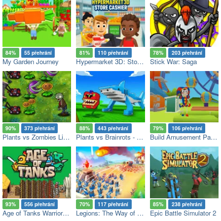
84%
55 přehrání
81%
110 přehrání
78%
203 přehrání
My Garden Journey
Hypermarket 3D: Store Cashier
Stick War: Saga
90%
373 přehrání
88%
443 přehrání
79%
106 přehrání
Plants vs Zombies Limited Edition
Plants vs Brainrots - Roblox
Build Amusement Park with Pomni
93%
556 přehrání
70%
117 přehrání
85%
238 přehrání
Age of Tanks Warriors: TD War
Legions: The Way of War
Epic Battle Simulator 2