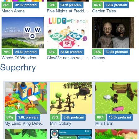
86%
32.9k přehrání
87%
947k přehrání
84%
129k přehrání
Match Arena
Five Nights at Freddy's
Garden Tales
79%
24.8k přehrání
88%
58.5k přehrání
78%
30.5k přehrání
Words Of Wonders
Člověče nezlob se - Multiplayer
Granny
Superhry
87%
1.8k přehrání
73%
3.6k přehrání
88%
15.5k přehrání
My Land: King Defender
Mini Colony
Mini Farm