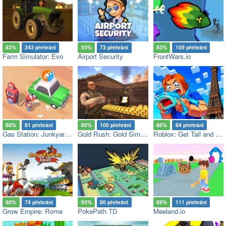
83%
243 přehrání
93%
73 přehrání
83%
109 přehrání
Farm Simulator: Evo
Airport Security
FrontWars.io
88%
81 přehrání
80%
100 přehrání
86%
84 přehrání
Gas Station: Junkyard Tycoon
Gold Rush: Gold Simulator 3D
Roblox: Get Tall and Fall
88%
74 přehrání
93%
80 přehrání
89%
111 přehrání
Grow Empire: Rome
PokePath TD
Meeland.io