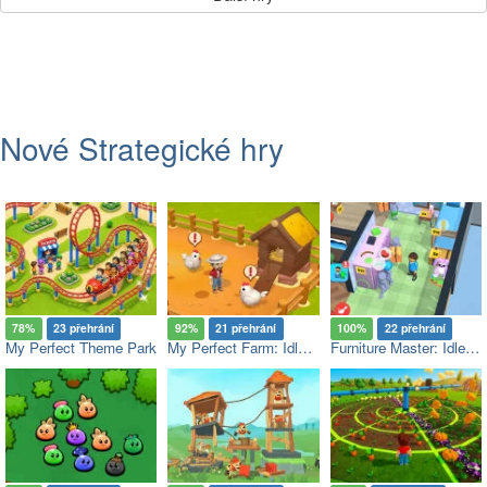
Nové Strategické hry
78%
23 přehrání
92%
21 přehrání
100%
22 přehrání
My Perfect Theme Park
My Perfect Farm: Idle Tycoon
Furniture Master: Idle Tycoon