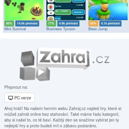
80%
14.6k přehrání
77%
4.9k přehrání
59%
4.1k přehrání
Mini Survival
Business Tycoon
Bean Jump
Přepnout na:
PC verze
Ahoj hráč! Na našem herním webu Zahraj.cz najdeš hry, které si
můžeš zahrát online bez stahování. Také máme řadu kategorií,
aby si našel to, co tě baví. Každý den se snažíme vybírat jen ty
nejlepší hry a proto budeš mít o zábavu postaráno.