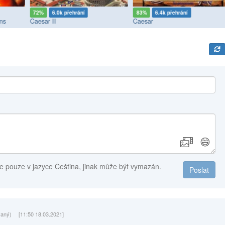
72%
6.0k přehrání
83%
6.4k přehrání
ns
Caesar II
Caesar
😄
e pouze v jazyce Čeština, jinak může být vymazán.
Poslat
vaný)
[11:50 18.03.2021]