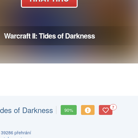
Tides of Darkness
7
90%
s 39286 přehrání