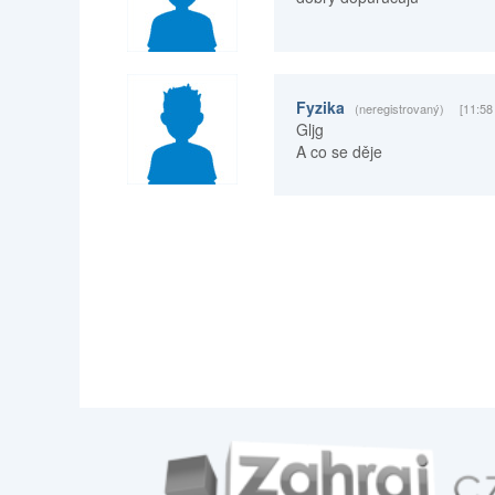
Fyzika
(neregistrovaný)
[11:58
Gljg
A co se děje