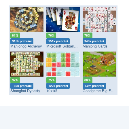
81%
76%
78%
315k přehrání
151k přehrání
346k přehrání
Mahjongg Alchemy
Microsoft Solitaire Collection
Mahjong Cards
97%
75%
88%
139k přehrání
122k přehrání
1.0m přehrání
Shanghai Dynasty
10x10!
Goodgame Big Farm