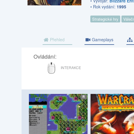
• Vývojář:
Blizzard En
• Rok vydání:
1995
Strategické hry
Váleč
Přehled
Gameplays
Ovládání:
MYŠ
INTERAKCE
etro
etro
R
R