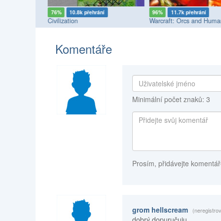
ní
76%
10.8k přehrání
96%
11.7k přehrání
ld Edition
Civilization
Warcraft: Orcs and Huma
Komentáře
Minimální počet znaků: 3
Prosím, přidávejte komentář
grom hellscream
(neregistro
dobrý dopuručuju