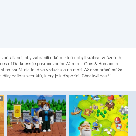
tvoří alianci, aby zabránili orkům, kteří dobyli království Azeroth,
II: Tides of Darkness je pokračováním Warcraft: Orcs & Humans a
nat na souši, ale také ve vzduchu a na moři. Až osm hráčů může
 díky editoru scénářů, který je k dispozici. Chcete-li použít
etro
R