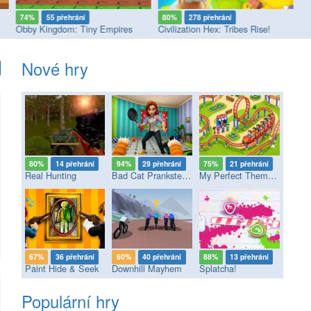
74%
55 přehrání
80%
278 přehrání
7
Obby Kingdom: Tiny Empires
Civilization Hex: Tribes Rise!
Vi
Nové hry
80%
14 přehrání
94%
29 přehrání
75%
21 přehrání
Real Hunting
Bad Cat Prankster - Mom’s Return
My Perfect Theme Park
67%
36 přehrání
60%
40 přehrání
88%
13 přehrání
Paint Hide & Seek
Downhill Mayhem
Splatcha!
Populární hry