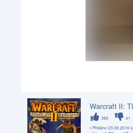
Warcraft II: 
366
41
• Přidáno 23.09.2016 