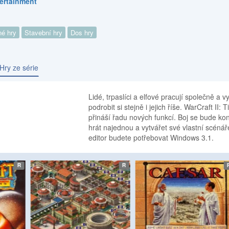
tertainment
né hry
Stavební hry
Dos hry
Hry ze série
Lidé, trpaslíci a elfové pracují společně a vy
podrobit si stejně i jejich říše. WarCraft 
přináší řadu nových funkcí. Boj se bude ko
hrát najednou a vytvářet své vlastní scénáře
editor budete potřebovat Windows 3.1.
etro
etro
R
R