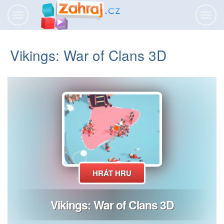
Přepnout
Přepn
navigaci
navig
Vikings: War of Clans 3D