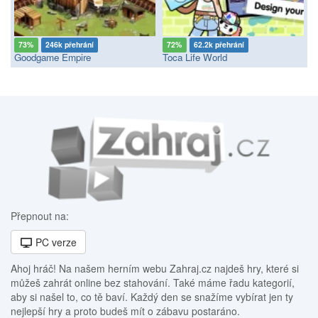
73%
246k přehrání
72%
62.2k přehrání
Goodgame Empire
Toca Life World
Přepnout na:
PC verze
Ahoj hráč! Na našem herním webu Zahraj.cz najdeš hry, které si
můžeš zahrát online bez stahování. Také máme řadu kategorií,
aby si našel to, co tě baví. Každý den se snažíme vybírat jen ty
nejlepší hry a proto budeš mít o zábavu postaráno.