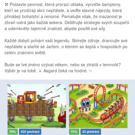
⚒️ Postavte pevnost, která prorazí oblaka, vycvičte šampiony,
kteří se prodírají skrz nepřátele, a veďte slavné nájezdy, které
přinášejí bohatství a renomé. Pamatujte však, že mazanost je
zbraň ostrá jako každá sekera. Dešifrujte strategie svých soupeřů
a odemkněte tajemné znalosti, abyste posílili své síly.
Každé dobytí pohání vaši legendu. Sbírejte zdroje, drancujte své
nepřátele a staňte se Jarlem, o kterém se šeptá v hospodách po
celém známém světě.
Bude se tvé jméno ozývat věkem, nebo se ztratíš v temnotě?
Výběr je na tobě. ⚔️ Asgard čeká na hodné. ✨
76%
435 přehrání
75%
23 přehrání
9