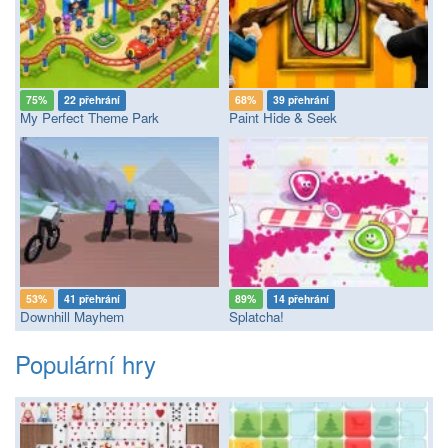
75%
22 přehrání
68%
39 přehrání
My Perfect Theme Park
Paint Hide & Seek
53%
41 přehrání
89%
14 přehrání
Downhill Mayhem
Splatcha!
Populární hry