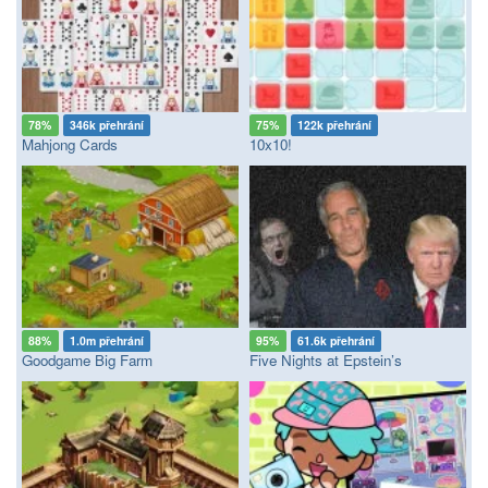
78%
346k přehrání
75%
122k přehrání
Mahjong Cards
10x10!
88%
1.0m přehrání
95%
61.6k přehrání
Goodgame Big Farm
Five Nights at Epstein’s