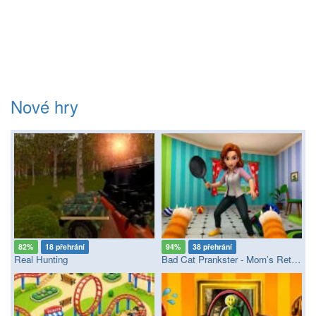
Nové hry
82%
18 přehrání
94%
38 přehrání
Real Hunting
Bad Cat Prankster - Mom’s Return