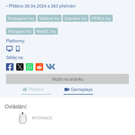
• Přidáno 26.04.2024 s 263 přehrání
Strategické hry
Válečné hry
Stavební hry
HTML5 hry
Vikingové hry
WebGL hry
Platformy:
Sdílej na:
Vložit na stránku
Přehled
Gameplays
Ovládání:
MYŠ
INTERAKCE