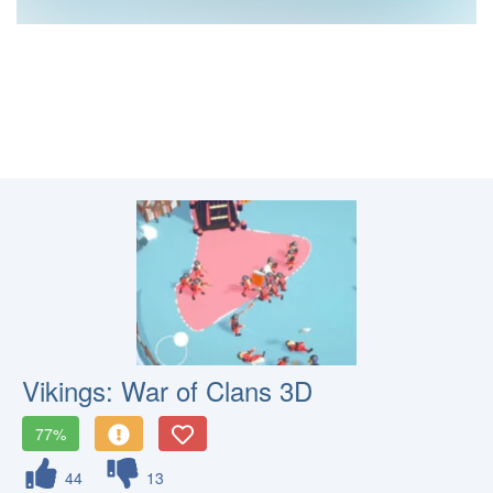
Vikings: War of Clans 3D
77%
44
13