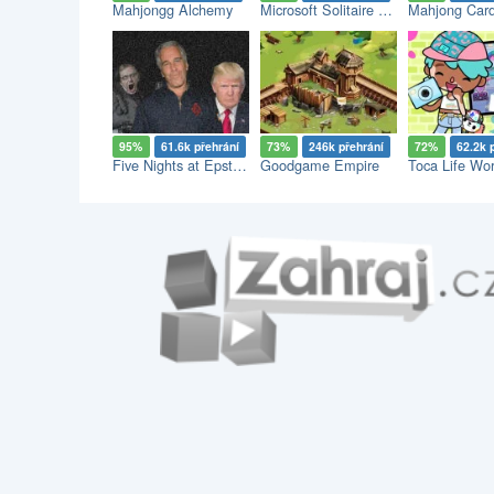
Mahjongg Alchemy
Microsoft Solitaire Collection
Mahjong Car
95%
61.6k přehrání
73%
246k přehrání
72%
62.2k 
Five Nights at Epstein’s
Goodgame Empire
Toca Life Wor