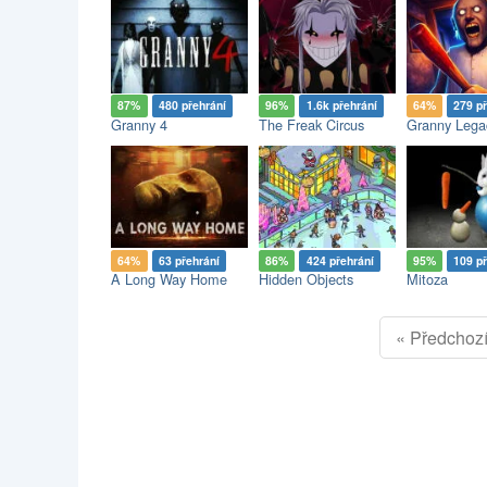
87%
480 přehrání
96%
1.6k přehrání
64%
279 p
Granny 4
The Freak Circus
Granny Lega
64%
63 přehrání
86%
424 přehrání
95%
109 p
A Long Way Home
Hidden Objects
Mitoza
« Předchoz