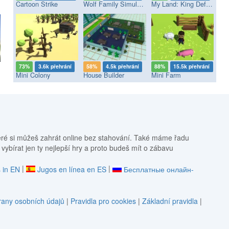
Cartoon Strike
Wolf Family Simulator
My Land: King Defender
73%
3.6k přehrání
58%
4.5k přehrání
88%
15.5k přehrání
Mini Colony
House Builder
Mini Farm
eré si můžeš zahrát online bez stahování. Také máme řadu
 vybírat jen ty nejlepší hry a proto budeš mít o zábavu
|
|
 in EN
Jugos en línea en ES
Бесплатные онлайн-
any osobních údajů
|
Pravidla pro cookies
|
Základní pravidla
|