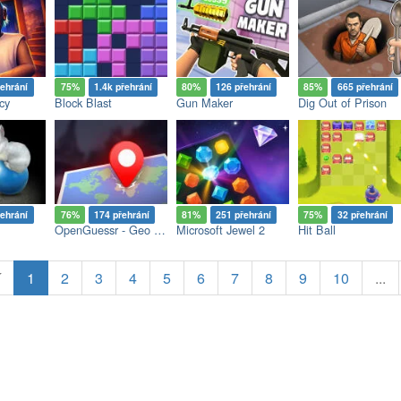
řehrání
75%
1.4k přehrání
80%
126 přehrání
85%
665 přehrání
cy
Block Blast
Gun Maker
Dig Out of Prison
řehrání
76%
174 přehrání
81%
251 přehrání
75%
32 přehrání
OpenGuessr - Geo Guessing
Microsoft Jewel 2
Hit Ball
í
1
2
3
4
5
6
7
8
9
10
...