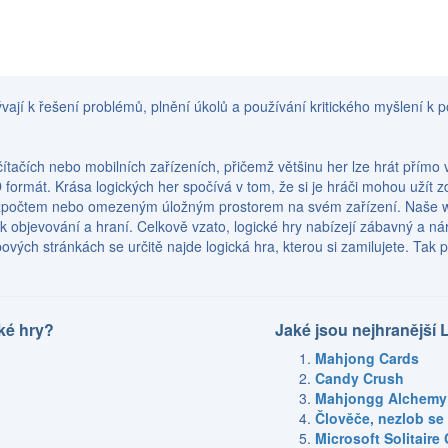
vají k řešení problémů, plnění úkolů a používání kritického myšlení k p
očítačích nebo mobilních zařízeních, přičemž většinu her lze hrát přím
D formát. Krása logických her spočívá v tom, že si je hráči mohou užít 
počtem nebo omezeným úložným prostorem na svém zařízení. Naše webov
k objevování a hraní. Celkově vzato, logické hry nabízejí zábavný a nár
vých stránkách se určitě najde logická hra, kterou si zamilujete. Tak 
ké hry?
Jaké jsou nejhranější 
Mahjong Cards
Candy Crush
Mahjongg Alchemy
Člověče, nezlob se 
Microsoft Solitaire 