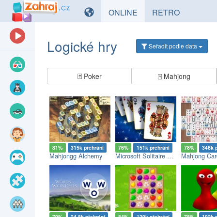
HRY
HRY
ONLINE
RETRO
Logické hry
Seřadit
podle data
🃏
Poker
🀄
Mahjong
81%
315k přehrání
76%
151k přehrání
78%
346k 
Mahjongg Alchemy
Microsoft Solitaire Collection
Mahjong Car
79%
24.8k přehrání
84%
129k přehrání
78%
192k 