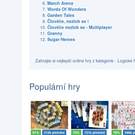
Match Arena
Words Of Wonders
Garden Tales
Člověče, nezlob se !
Člověče nezlob se - Multiplayer
Granny
Sugar Heroes
Zahrajte si nejlepší online hry z kategorie - Logické
Populární hry
81%
315k přehrání
76%
151k přehrání
78%
346k p