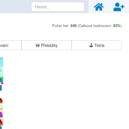
Počet her:
646
(Celkové hodnocení:
83%
)
ování
🚧
Překážky
🕹️
Tetris