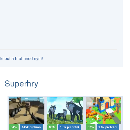
iknout a hrát hned nyní!
Superhry
84%
145k přehrání
80%
1.6k přehrání
87%
1.8k přehrání