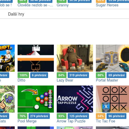
lob se !
Člověče nezlob se - Multiplayer
Granny
Sugar Heroes
Další hry
hrání
100%
6 přehrání
84%
319 přehrání
88%
69 přehrání
o
Ditto
Lazy Bear
Portal Master
hrání
76%
274 přehrání
93%
125 přehrání
54%
96 přehrání
Cats
Pool Merge
Arrow Tap Puzzle
Tic Tac Foe