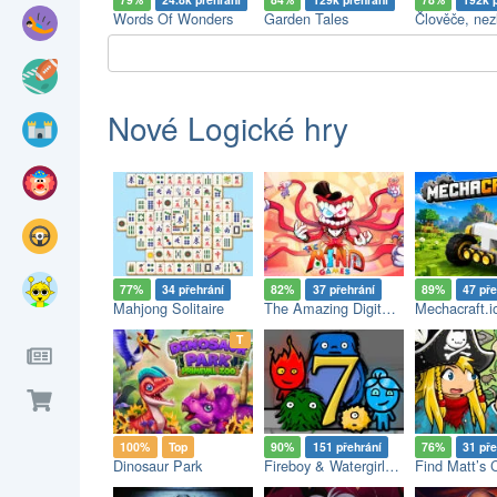
Words Of Wonders
Garden Tales
Člověče, nez
Nové Logické hry
77%
34 přehrání
82%
37 přehrání
89%
47 pře
Mahjong Solitaire
The Amazing Digital Circus (TADC) Mind Games
Mechacraft.i
op
T
100%
Top
90%
151 přehrání
76%
31 pře
Dinosaur Park
Fireboy & Watergirl 7: and Friends
Find Matt’s 