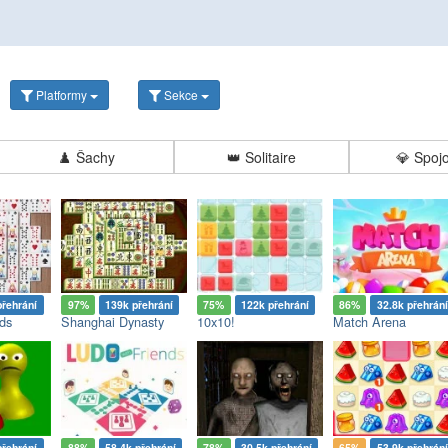
Platformy
Sekce
♟️
Šachy
👑
Solitaire
💎
Spoj
přehrání
97%
139k přehrání
75%
122k přehrání
86%
32.8k přehrání
ds
Shanghai Dynasty
10x10!
Match Arena
přehrání
88%
58.4k přehrání
78%
30.5k přehrání
65%
53.9k přehrání