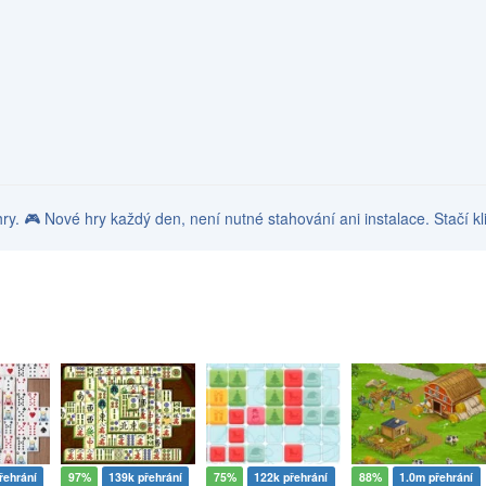
 hry. 🎮 Nové hry každý den, není nutné stahování ani instalace. Stačí kl
řehrání
97%
139k přehrání
75%
122k přehrání
88%
1.0m přehrání