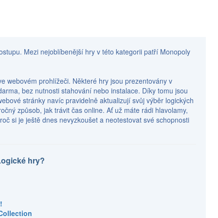
ostupu. Mezi nejoblíbenější hry v této kategorii patří Monopoly
o ve webovém prohlížeči. Některé hry jsou prezentovány v
zdarma, bez nutnosti stahování nebo instalace. Díky tomu jsou
é stránky navíc pravidelně aktualizují svůj výběr logických
očný způsob, jak trávit čas online. Ať už máte rádi hlavolamy,
proč si je ještě dnes nevyzkoušet a neotestovat své schopnosti
Logické hry?
!
Collection