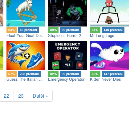
64%
46 přehrání
89%
39 přehrání
81%
140 přehrání
Float Your Goat Demo
Stupidella Horror 2
Mr Long Legs
67%
298 přehrání
82%
59 přehrání
85%
147 přehrání
Guess The Italian Brainrot Animals
Emergency Operator
Kitten Never Dies
22
23
Další »