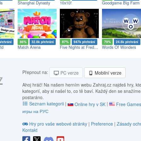
ds
Shanghai Dynasty
10x10!
Goodgame Big Farm
přehrání
86%
32.8k přehrání
87%
947k přehrání
79%
24.8k přehrání
ld
Match Arena
Five Nights at Freddy's
Words Of Wonders
Přepnout na:
PC verze
Mobilní verze
Ahoj hráč! Na našem herním webu Zahraj.cz najdeš hry, kt
kategorií, aby si našel to, co tě baví. Každý den se snažíme
postaráno.
Seznam kategorii
|
|
Online hry v SK
Free Games
игры на РУС
Hry pro vaše webové stránky
|
Preference
|
Zásady ochr
Kontakt