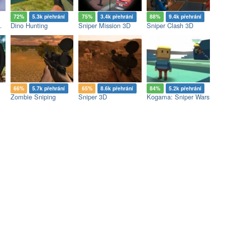
72%
5.3k přehrání
75%
3.4k přehrání
88%
9.4k přehrání
Revenge
Dino Hunting
Sniper Mission 3D
Sniper Clash 3D
66%
5.7k přehrání
65%
8.6k přehrání
84%
5.2k přehrání
Zombie Sniping
Sniper 3D
Kogama: Sniper Wars