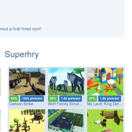
knout a hrát hned nyní!
Superhry
84%
145k přehrání
80%
1.6k přehrání
87%
1.8k přehrání
Cartoon Strike
Wolf Family Simulator
My Land: King Defender