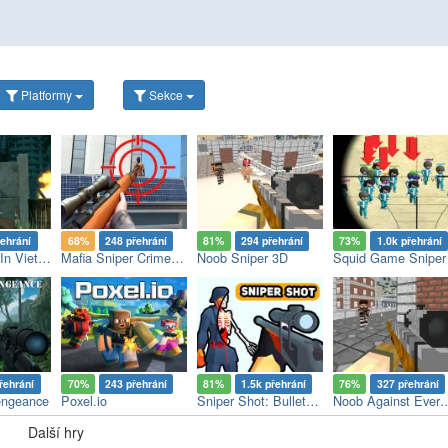
Platformy
Sekce
řehrání
68%
248 přehrání
81%
294 přehrání
73%
1.0k přehrání
Baby Sniper In Vietnam
Mafia Sniper Crime Shooting
Noob Sniper 3D
Squid Game Sniper
řehrání
70%
243 přehrání
81%
1.5k přehrání
76%
327 přehrání
engeance
Poxel.io
Sniper Shot: Bullet Time
Noob Against Ev
Další hry