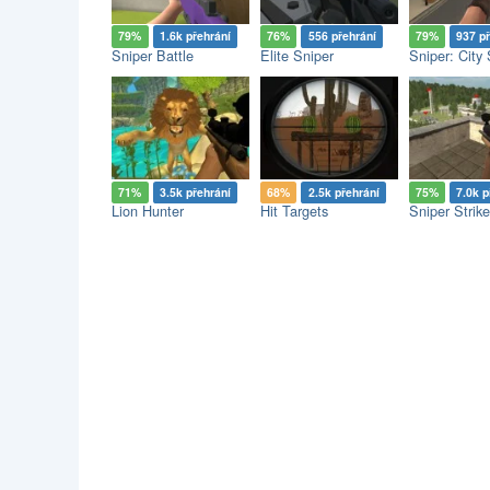
79%
1.6k přehrání
76%
556 přehrání
79%
937 p
Sniper Battle
Elite Sniper
Sniper: City 
71%
3.5k přehrání
68%
2.5k přehrání
75%
7.0k p
Lion Hunter
Hit Targets
Sniper Strike