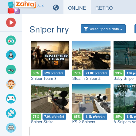
HRY
HRY
ONLINE
RETRO
Sniper hry
Seřadit
podle data
85%
529 přehrání
77%
21.8k přehrání
93%
176 p
Sniper Team 3
Stealth Sniper 2
75%
7.0k přehrání
85%
1.1k přehrání
85%
1.4k p
Sniper Strike
KS 2 Snipers
A Snipers V