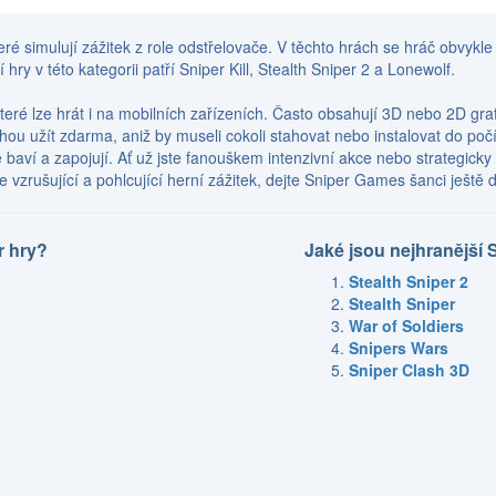
eré simulují zážitek z role odstřelovače. V těchto hrách se hráč obvykl
hry v této kategorii patří Sniper Kill, Stealth Sniper 2 a Lonewolf.
teré lze hrát i na mobilních zařízeních. Často obsahují 3D nebo 2D gr
ohou užít zdarma, aniž by museli cokoli stahovat nebo instalovat do po
áče baví a zapojují. Ať už jste fanouškem intenzivní akce nebo strategi
vzrušující a pohlcující herní zážitek, dejte Sniper Games šanci ještě 
r hry?
Jaké jsou nejhranější 
Stealth Sniper 2
Stealth Sniper
War of Soldiers
Snipers Wars
Sniper Clash 3D