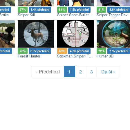
řehrání
77%
1.4k přehrání
81%
1.5k přehrání
81%
3.6k přehrání
Strike
Sniper Kill
Sniper Shot: Bullet Time
Sniper Trigger 
řehrání
78%
8.7k přehrání
66%
4.3k přehrání
72%
7.9k přehrání
Forest Hunter
Stickman Sniper: Tap To Kill
Hunter 3D
« Předchozí
1
2
3
Další »