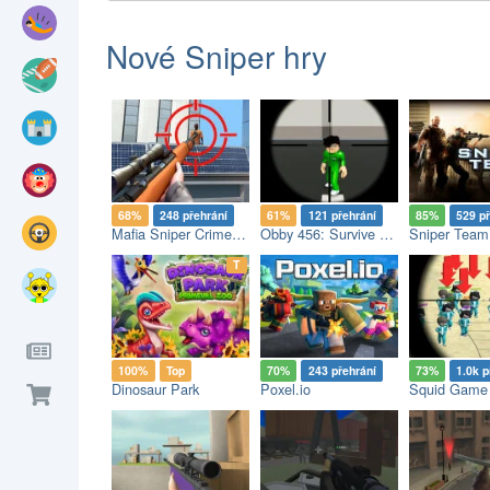
Nové Sniper hry
68%
248 přehrání
61%
121 přehrání
85%
529 p
Mafia Sniper Crime Shooting
Obby 456: Survive The Sniper in Squid Game
Sniper Team
op
T
100%
Top
70%
243 přehrání
73%
1.0k p
Dinosaur Park
Poxel.io
Squid Game 