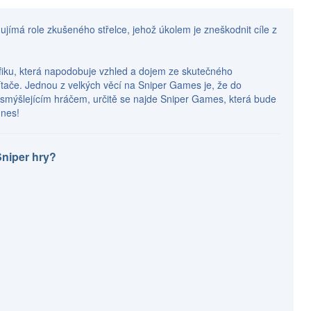
e ujímá role zkušeného střelce, jehož úkolem je zneškodnit cíle z
afiku, která napodobuje vzhled a dojem ze skutečného
čítače. Jednou z velkých věcí na Sniper Games je, že do
cky smýšlejícím hráčem, určitě se najde Sniper Games, která bude
dnes!
Sniper hry?