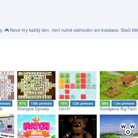
hry. 🎮 Nové hry každý den, není nutné stahování ani instalace. Stačí kli
řehrání
97%
139k přehrání
75%
122k přehrání
88%
1.0m přehrání
ds
Shanghai Dynasty
10x10!
Goodgame Big Farm