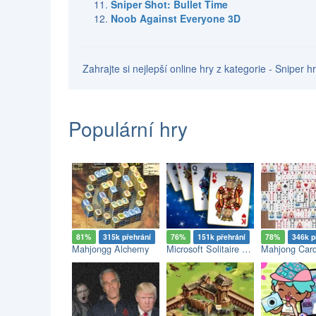
Sniper Shot: Bullet Time
Noob Against Everyone 3D
Zahrajte si nejlepší online hry z kategorie - Sniper 
Populární hry
81%
315k přehrání
76%
151k přehrání
78%
346k p
Mahjongg Alchemy
Microsoft Solitaire Collection
Mahjong Car