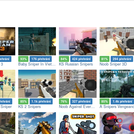
řehrání
93%
176 přehrání
84%
424 přehrání
81%
294 přehrání
 3
Baby Sniper In Vietnam
KS Russian Snipers
Noob Sniper 3D
řehrání
85%
1.1k přehrání
76%
327 přehrání
85%
1.4k přehrání
Sniper
KS 2 Snipers
Noob Against Everyone 3D
A Snipers Vengean