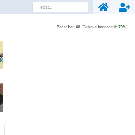
Počet her:
68
(Celkové hodnocení:
79%
)
eryone 3D