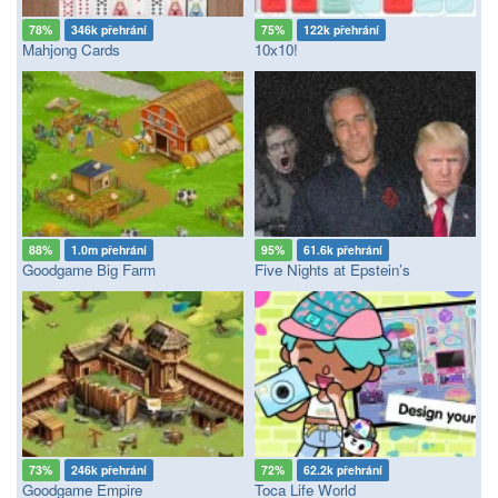
78%
346k přehrání
75%
122k přehrání
Mahjong Cards
10x10!
88%
1.0m přehrání
95%
61.6k přehrání
Goodgame Big Farm
Five Nights at Epstein’s
73%
246k přehrání
72%
62.2k přehrání
Goodgame Empire
Toca Life World