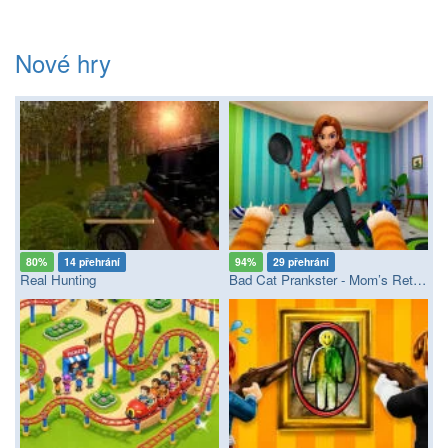
Nové hry
80%
14 přehrání
94%
29 přehrání
Real Hunting
Bad Cat Prankster - Mom’s Return