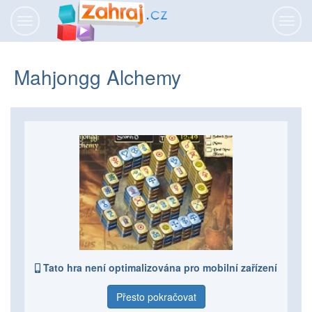
Přepnout
Přepn
navigaci
navig
Mahjongg Alchemy
Tato hra není optimalizována pro mobilní zařízení
Přesto pokračovat