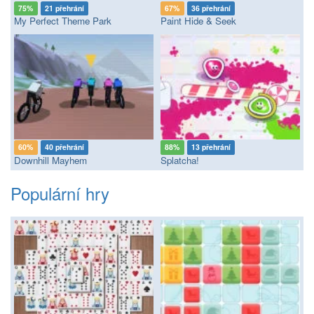
75%
21 přehrání
67%
36 přehrání
My Perfect Theme Park
Paint Hide & Seek
60%
40 přehrání
88%
13 přehrání
Downhill Mayhem
Splatcha!
Populární hry