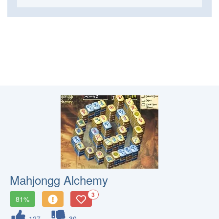
Mahjongg Alchemy
3
81%
127
30