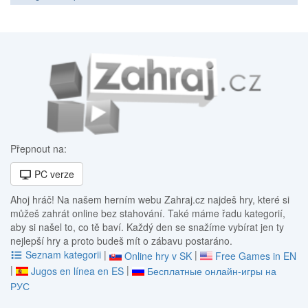
Přepnout na:
PC verze
Ahoj hráč! Na našem herním webu Zahraj.cz najdeš hry, které si
můžeš zahrát online bez stahování. Také máme řadu kategorií,
aby si našel to, co tě baví. Každý den se snažíme vybírat jen ty
nejlepší hry a proto budeš mít o zábavu postaráno.
Seznam kategorii
|
|
Online hry v SK
Free Games in EN
|
|
Jugos en línea en ES
Бесплатные онлайн-игры на
РУС