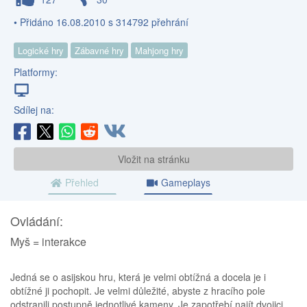
• Přidáno 16.08.2010 s 314792 přehrání
Logické hry
Zábavné hry
Mahjong hry
Platformy:
Sdílej na:
Vložit na stránku
Přehled
Gameplays
Ovládání:
Myš = interakce
Jedná se o asijskou hru, která je velmi obtížná a docela je i
obtížné ji pochopit. Je velmi důležité, abyste z hracího pole
odstranili postupně jednotlivé kameny. Je zapotřebí najít dvojici