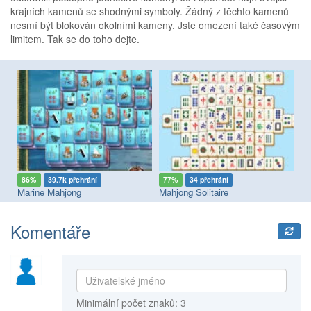
krajních kamenů se shodnými symboly. Žádný z těchto kamenů
nesmí být blokován okolními kameny. Jste omezení také časovým
limitem. Tak se do toho dejte.
86%
39.7k přehrání
77%
34 přehrání
8
Marine Mahjong
Mahjong Solitaire
Komentáře
Minimální počet znaků: 3