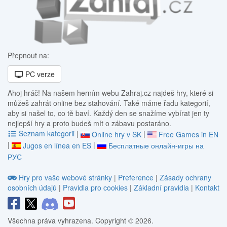
Přepnout na:
PC verze
Ahoj hráč! Na našem herním webu Zahraj.cz najdeš hry, které si
můžeš zahrát online bez stahování. Také máme řadu kategorií,
aby si našel to, co tě baví. Každý den se snažíme vybírat jen ty
nejlepší hry a proto budeš mít o zábavu postaráno.
Seznam kategorii
|
|
Online hry v SK
Free Games in EN
|
|
Jugos en línea en ES
Бесплатные онлайн-игры на
РУС
Hry pro vaše webové stránky
|
Preference
|
Zásady ochrany
osobních údajů
|
Pravidla pro cookies
|
Základní pravidla
|
Kontakt
Všechna práva vyhrazena. Copyright © 2026.