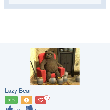
Lazy Bear
1
84%
254
47