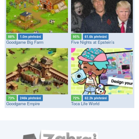
88%
1.0m přehrání
95%
61.6k přehrání
Goodgame Big Farm
Five Nights at Epstein’s
73%
246k přehrání
72%
62.2k přehrání
Goodgame Empire
Toca Life World