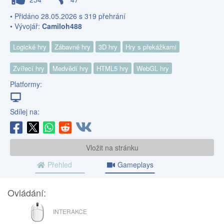
• Přidáno 28.05.2026 s 319 přehrání
• Vývojář:
Camiloh488
Logické hry
Zábavné hry
3D hry
Hry s překážkami
Zvířecí hry
Medvědí hry
HTML5 hry
WebGL hry
Platformy:
Sdílej na:
Vložit na stránku
Přehled
Gameplays
Ovládání:
MYŠ
INTERAKCE