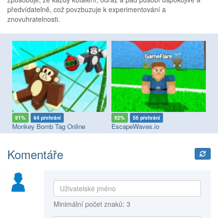
předvídatelně, což povzbuzuje k experimentování a
znovuhratelnosti.
91%
64 přehrání
92%
56 přehrání
8
Bad Cat Prankster - Mom’s Return
Monkey Bomb Tag Online
EscapeWaves.io
Ts
Komentáře
Minimální počet znaků: 3