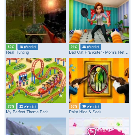
82%
18 přehrání
94%
38 přehrání
Real Hunting
Bad Cat Prankster - Mom’s Return
75%
22 přehrání
68%
39 přehrání
My Perfect Theme Park
Paint Hide & Seek