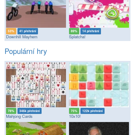
53%
41 přehrání
89%
14 přehrání
Downhill Mayhem
Splatcha!
Populární hry
78%
346k přehrání
75%
122k přehrání
Mahjong Cards
10x10!