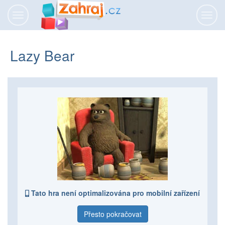
Přepnout
Přepn
navigaci
navig
Lazy Bear
Tato hra není optimalizována pro mobilní zařízení
Přesto pokračovat