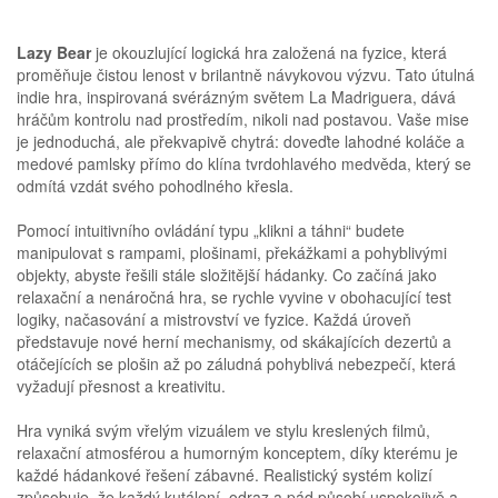
Lazy Bear
je okouzlující logická hra založená na fyzice, která
proměňuje čistou lenost v brilantně návykovou výzvu. Tato útulná
indie hra, inspirovaná svérázným světem La Madriguera, dává
hráčům kontrolu nad prostředím, nikoli nad postavou. Vaše mise
je jednoduchá, ale překvapivě chytrá: doveďte lahodné koláče a
medové pamlsky přímo do klína tvrdohlavého medvěda, který se
odmítá vzdát svého pohodlného křesla.
Pomocí intuitivního ovládání typu „klikni a táhni“ budete
manipulovat s rampami, plošinami, překážkami a pohyblivými
objekty, abyste řešili stále složitější hádanky. Co začíná jako
relaxační a nenáročná hra, se rychle vyvine v obohacující test
logiky, načasování a mistrovství ve fyzice. Každá úroveň
představuje nové herní mechanismy, od skákajících dezertů a
otáčejících se plošin až po záludná pohyblivá nebezpečí, která
vyžadují přesnost a kreativitu.
Hra vyniká svým vřelým vizuálem ve stylu kreslených filmů,
relaxační atmosférou a humorným konceptem, díky kterému je
každé hádankové řešení zábavné. Realistický systém kolizí
způsobuje, že každý kutálení, odraz a pád působí uspokojivě a