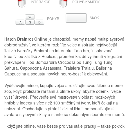
INTERAKCE
POHYB KAMERY
TLAČÍTKO
TLAČÍTKO
MYŠI
MYŠI
W
SKOK
MEZERNÍK
POHYB
A
S
D
Hatch Brainrot Online
je chaotické, memy nabité multiplayerové
dobrodružství, ve kterém rozbíjíte vejce a sbíráte nejdivočejší
italské tvorečky Brainrot na internetu. Tato hra, inspirovaná
kreativitou zážitků z Robloxu, promění každé vylíhnutí v legrační
překvapení – od Bombardira Crocodila po Tung Tung Tung
Sahura, Cappuccina Assassina, Tralalera Tralalu, Ballerina
Cappuccina a spoustu nových neuro-bestií k objevování.
Vydělávejte mince, kupujte vejce a rozšiřujte svou šílenou meme
zoo, když prolézáte raritami a plníte úkoly, abyste odemkli vejce
vyšší úrovně. Předveďte své mistrovství v oblasti mozkových
hnilob v Indexu s více než 100 směšnými tvory, kteří čekají na
nalezení. Obchodujte s přáteli i cizími lidmi, personalizujte si
avatara stylovými skiny a staňte se dokonalým sběratelem memů.
I když jste offline, vaše bestie pro vás stále pracují – takže pokrok