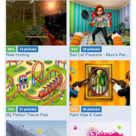
80%
14 přehrání
94%
29 přehrání
Real Hunting
Bad Cat Prankster - Mom’s Return
75%
21 přehrání
67%
36 přehrání
My Perfect Theme Park
Paint Hide & Seek