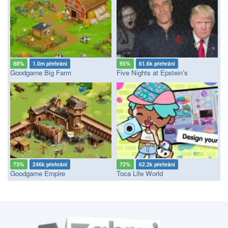
88%
1.0m přehrání
95%
61.6k přehrání
Goodgame Big Farm
Five Nights at Epstein’s
73%
246k přehrání
72%
62.2k přehrání
Goodgame Empire
Toca Life World