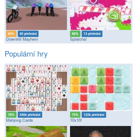
60%
40 přehrání
88%
13 přehrání
Downhill Mayhem
Splatcha!
Populární hry
78%
346k přehrání
75%
122k přehrání
Mahjong Cards
10x10!