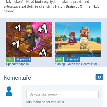
nikdy nekončí! Nové brainroty, týdenní akce a pravidelné
aktualizace zajišťují, že šílenství v
Hatch Brainrot Online
nikdy
nekončí!
76%
45 přehrání
82%
18 přehrání
9
SpeedEscape.io
Fishing: Catch the Secret Brainrot
Mo
Komentáře
Minimální počet znaků: 3