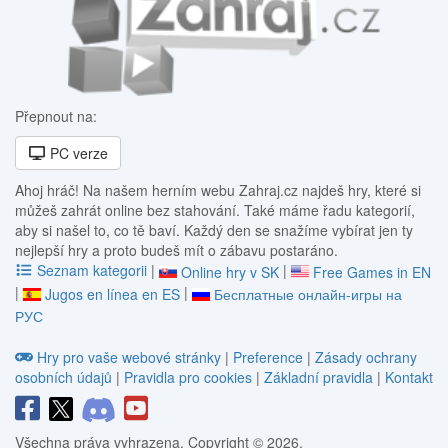
Přepnout na:
PC verze
Ahoj hráč! Na našem herním webu Zahraj.cz najdeš hry, které si
můžeš zahrát online bez stahování. Také máme řadu kategorií,
aby si našel to, co tě baví. Každý den se snažíme vybírat jen ty
nejlepší hry a proto budeš mít o zábavu postaráno.
Seznam kategorii
|
|
Online hry v SK
Free Games in EN
|
|
Jugos en línea en ES
Бесплатные онлайн-игры на
РУС
Hry pro vaše webové stránky
|
Preference
|
Zásady ochrany
osobních údajů
|
Pravidla pro cookies
|
Základní pravidla
|
Kontakt
Všechna práva vyhrazena. Copyright © 2026.