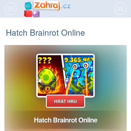
Přepnout
Přepn
navigaci
navig
Hatch Brainrot Online