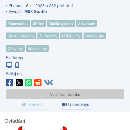
• Přidáno 16.11.2025 s 262 přehrání
• Vývojář:
M8X Studio
Zábavné hry
3D hry
Multiplayer hry
Adventury
Sbírání věcí hry
Zvířecí hry
HTML5 hry
WebGL hry
Obby hry
Brainrot hry
Platformy:
Sdílej na:
Vložit na stránku
Přehled
Gameplays
Ovládání:
LEVÉ
PRAVÉ