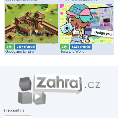
73%
246k přehrání
72%
62.3k přehrání
Goodgame Empire
Toca Life World
Přepnout na: