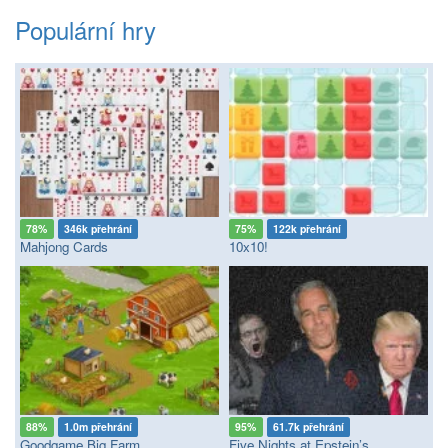
Populární hry
78%
346k přehrání
75%
122k přehrání
Mahjong Cards
10x10!
88%
1.0m přehrání
95%
61.7k přehrání
Goodgame Big Farm
Five Nights at Epstein’s