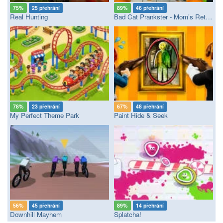
75%
25 přehrání
89%
46 přehrání
Real Hunting
Bad Cat Prankster - Mom’s Return
78%
23 přehrání
67%
48 přehrání
My Perfect Theme Park
Paint Hide & Seek
56%
45 přehrání
89%
14 přehrání
Downhill Mayhem
Splatcha!