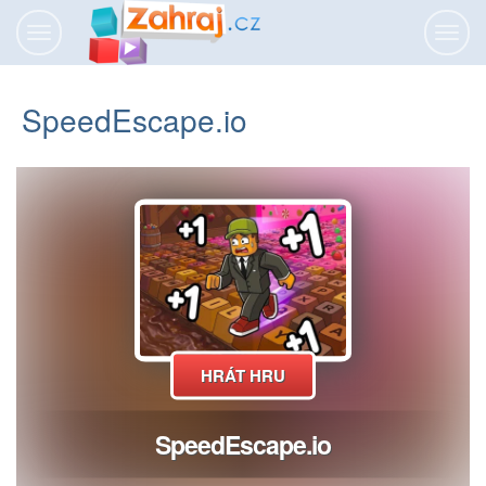
Přepnout
Přepn
navigaci
navig
SpeedEscape.io