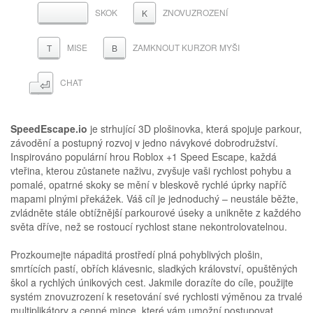
SKOK
ZNOVUZROZENÍ
MEZERNÍK
K
MISE
ZAMKNOUT KURZOR MYŠI
T
B
⏎
CHAT
SpeedEscape.io
je strhující 3D plošinovka, která spojuje parkour,
závodění a postupný rozvoj v jedno návykové dobrodružství.
Inspirováno populární hrou Roblox +1 Speed Escape, každá
vteřina, kterou zůstanete naživu, zvyšuje vaši rychlost pohybu a
pomalé, opatrné skoky se mění v bleskově rychlé úprky napříč
mapami plnými překážek. Váš cíl je jednoduchý – neustále běžte,
zvládněte stále obtížnější parkourové úseky a unikněte z každého
světa dříve, než se rostoucí rychlost stane nekontrolovatelnou.
Prozkoumejte nápaditá prostředí plná pohyblivých plošin,
smrtících pastí, obřích klávesnic, sladkých království, opuštěných
škol a rychlých únikových cest. Jakmile dorazíte do cíle, použijte
systém znovuzrození k resetování své rychlosti výměnou za trvalé
multiplikátory a cenné mince, které vám umožní postupovat