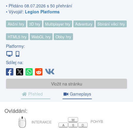
• Přidáno 08.07.2026 s 50 přehrání
• Vývojář:
Legion Platforms
Akční hry
3D hry
Multiplayer hry
Adventury
Sbírání věcí hry
HTML5 hry
WebGL hry
Obby hry
Platformy:
Sdílej na:
Vložit na stránku
Přehled
Gameplays
Ovládání:
MYŠ
W
POHYB
INTERAKCE
A
S
D