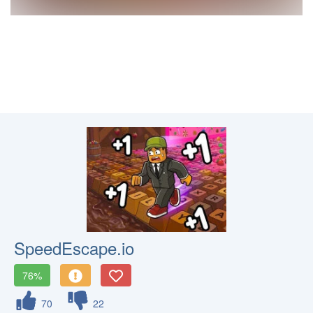
SpeedEscape.io
76%
70
22