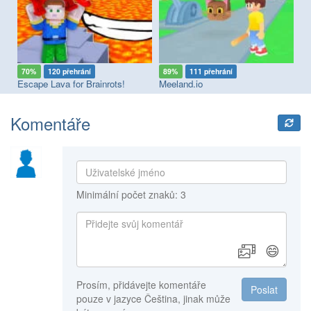
70%
120 přehrání
89%
111 přehrání
7
Escape Lava for Brainrots!
Meeland.io
Ha
Komentáře
Minimální počet znaků: 3
😄
Prosím, přidávejte komentáře
Poslat
pouze v jazyce Čeština, jinak může