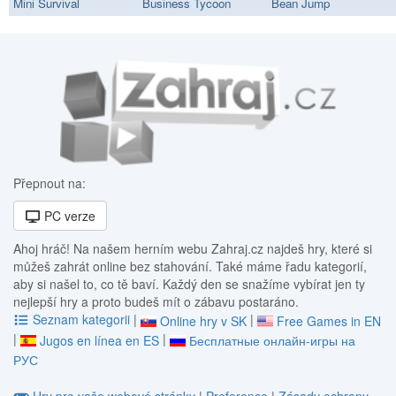
Mini Survival
Business Tycoon
Bean Jump
Přepnout na:
PC verze
Ahoj hráč! Na našem herním webu Zahraj.cz najdeš hry, které si
můžeš zahrát online bez stahování. Také máme řadu kategorií,
aby si našel to, co tě baví. Každý den se snažíme vybírat jen ty
nejlepší hry a proto budeš mít o zábavu postaráno.
Seznam kategorii
|
|
Online hry v SK
Free Games in EN
|
|
Jugos en línea en ES
Бесплатные онлайн-игры на
РУС
Hry pro vaše webové stránky
|
Preference
|
Zásady ochrany