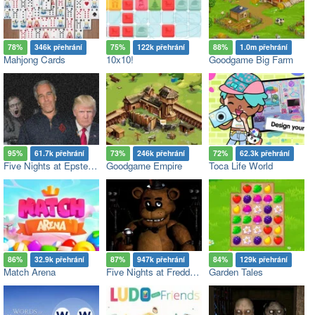
78%
346k přehrání
75%
122k přehrání
88%
1.0m přehrání
Mahjong Cards
10x10!
Goodgame Big Farm
95%
61.7k přehrání
73%
246k přehrání
72%
62.3k přehrání
Five Nights at Epstein’s
Goodgame Empire
Toca Life World
86%
32.9k přehrání
87%
947k přehrání
84%
129k přehrání
Match Arena
Five Nights at Freddy's
Garden Tales