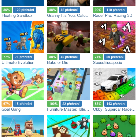
86%
129 přehrání
88%
42 přehrání
90%
110 přehrání
Floating Sandbox
Granny It’s You: Catch the Prisoner
Racer Pro: Racing 3D
77%
71 přehrání
88%
45 přehrání
74%
50 přehrání
Ultimate Evolution
Bake or Die
SpeedEscape.io
67%
15 přehrání
100%
22 přehrání
83%
143 přehrání
Goal Gang
Furniture Master: Idle Tycoon
Obby: Supercar Race on a Giant Keyboard