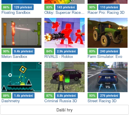
86%
129 přehrání
83%
143 přehrání
90%
110 přehrání
Floating Sandbox
Obby: Supercar Race on a Giant Keyboard
Racer Pro: Racing 3D
90%
9.4k přehrání
84%
2.9k přehrání
83%
240 přehrání
Melon Sandbox
RIVALS - Roblox
Farm Simulator: Evo
89%
1.4k přehrání
87%
8.8k přehrání
93%
276 přehrání
Dashmetry
Criminal Russia 3D
Street Racing 3D
Další hry