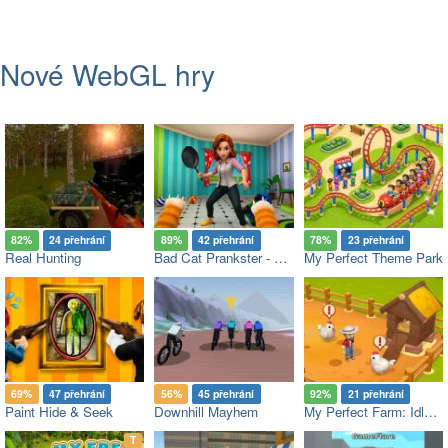
Nové WebGL hry
82%
24 přehrání
89%
42 přehrání
78%
23 přehrání
Real Hunting
Bad Cat Prankster - Mom’s Return
My Perfect Theme Park
69%
47 přehrání
56%
45 přehrání
92%
21 přehrání
Paint Hide & Seek
Downhill Mayhem
My Perfect Farm: Idle Tycoon
op
T