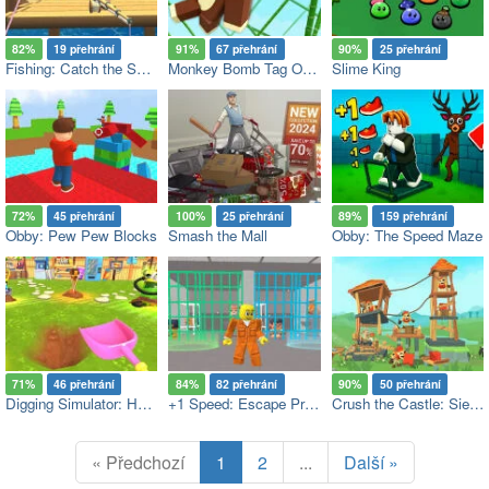
82%
19 přehrání
91%
67 přehrání
90%
25 přehrání
Fishing: Catch the Secret Brainrot
Monkey Bomb Tag Online
Slime King
72%
45 přehrání
100%
25 přehrání
89%
159 přehrání
Obby: Pew Pew Blocks
Smash the Mall
Obby: The Speed Maze
71%
46 přehrání
84%
82 přehrání
90%
50 přehrání
Digging Simulator: Hole Craft
+1 Speed: Escape Prison
Crush the Castle: Siege Master
« Předchozí
1
2
...
Další »