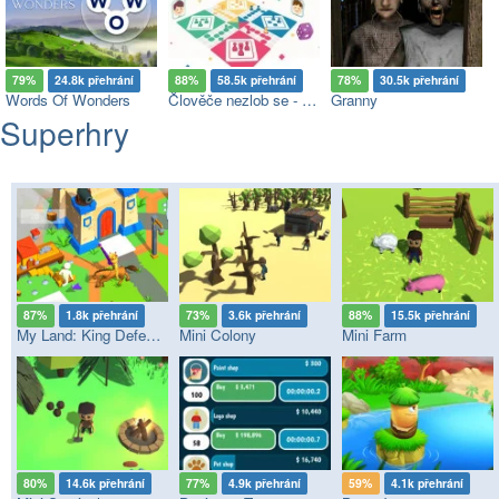
79%
24.8k přehrání
88%
58.5k přehrání
78%
30.5k přehrání
Words Of Wonders
Člověče nezlob se - Multiplayer
Granny
Superhry
87%
1.8k přehrání
73%
3.6k přehrání
88%
15.5k přehrání
My Land: King Defender
Mini Colony
Mini Farm
80%
14.6k přehrání
77%
4.9k přehrání
59%
4.1k přehrání