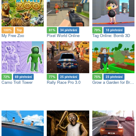
100%
Top
81%
34 přehrání
79%
18 přehrání
My Free Zoo
Pixel World Online
Tag Online: Bomb 3D
72%
69 přehrání
77%
25 přehrání
75%
23 přehrání
Camo Troll Tower
Rally Race Pro 3.0
Grow a Garden for Brainrots