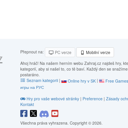
Přepnout na:
PC verze
Mobilní verze
Ahoj hráč! Na našem herním webu Zahraj.cz najdeš hry, kt
kategorií, aby si našel to, co tě baví. Každý den se snažíme
postaráno.
Seznam kategorii
|
|
Online hry v SK
Free Games
игры на РУС
Hry pro vaše webové stránky
|
Preference
|
Zásady ochr
Kontakt
Všechna práva vyhrazena. Copyright © 2026.