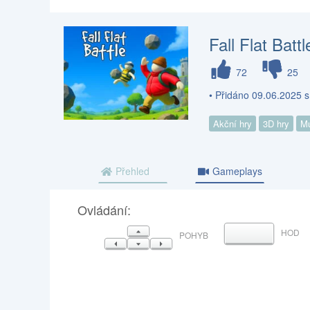
Fall Flat Battl
72
25
• Přidáno 09.06.2025 s
Akční hry
3D hry
Mu
Přehled
Gameplays
Ovládání:
NAHORU
HOD
MEZERNÍK
POHYB
VLEVO
DOLŮ
VPRAVO