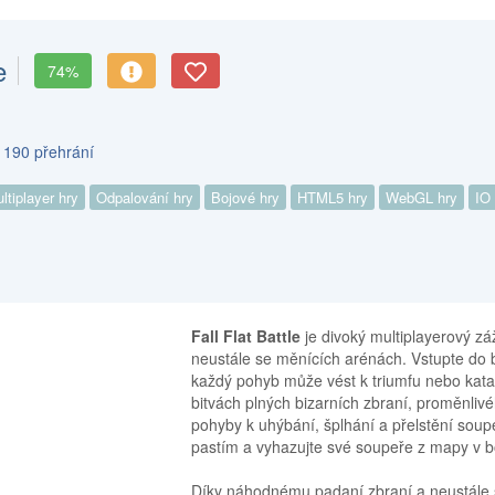
e
74%
 190 přehrání
ltiplayer hry
Odpalování hry
Bojové hry
HTML5 hry
WebGL hry
IO
Fall Flat Battle
je divoký multiplayerový záž
neustále se měnících arénách. Vstupte do bi
každý pohyb může vést k triumfu nebo katas
bitvách plných bizarních zbraní, proměnliv
pohyby k uhýbání, šplhání a přelstění soupe
pastím a vyhazujte své soupeře z mapy v bo
Díky náhodnému padaní zbraní a neustále se