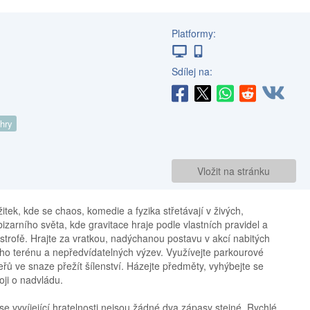
Platformy:
Sdílej na:
 hry
Vložit na stránku
itek, kde se chaos, komedie a fyzika střetávají v živých,
zarního světa, kde gravitace hraje podle vlastních pravidel a
trofě. Hrajte za vratkou, nadýchanou postavu v akcí nabitých
ého terénu a nepředvídatelných výzev. Využívejte parkourové
řů ve snaze přežít šílenství. Házejte předměty, vyhýbejte se
ji o nadvládu.
 vyvíjející hratelnosti nejsou žádné dva zápasy stejné. Rychlé