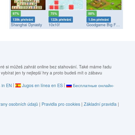
97%
75%
88%
139k přehrání
122k přehrání
1.0m přehrání
Shanghai Dynasty
10x10!
Goodgame Big Farm
eré si můžeš zahrát online bez stahování. Také máme řadu
 vybírat jen ty nejlepší hry a proto budeš mít o zábavu
|
|
 in EN
Jugos en línea en ES
Бесплатные онлайн-
any osobních údajů
|
Pravidla pro cookies
|
Základní pravidla
|