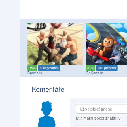
í
75%
5.1k přehrání
81%
303 přehrání
Brawls.io
GoKarts.io
Komentáře
Minimální počet znaků: 3