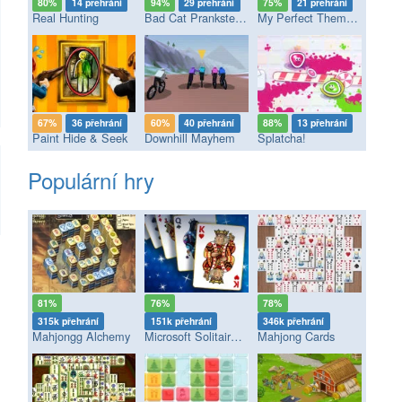
80%
14 přehrání
94%
29 přehrání
75%
21 přehrání
Real Hunting
Bad Cat Prankster - Mom’s Return
My Perfect Theme Park
67%
36 přehrání
60%
40 přehrání
88%
13 přehrání
Paint Hide & Seek
Downhill Mayhem
Splatcha!
Populární hry
81%
76%
78%
315k přehrání
151k přehrání
346k přehrání
Mahjongg Alchemy
Microsoft Solitaire Collection
Mahjong Cards