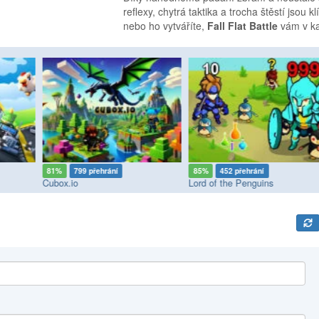
reflexy, chytrá taktika a trocha štěstí jsou
nebo ho vytváříte,
Fall Flat Battle
vám v ka
81%
799 přehrání
85%
452 přehrání
Cubox.io
Lord of the Penguins