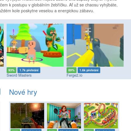
 klíčem k postupu v globálním žebříčku. Ať už se chaosu vyhýbáte,
ždém kole poskytne veselou a energickou zábavu.
93%
1.7k přehrání
89%
1.6k přehrání
8
Sword Masters
Ferge2.io
Mi
Nové hry