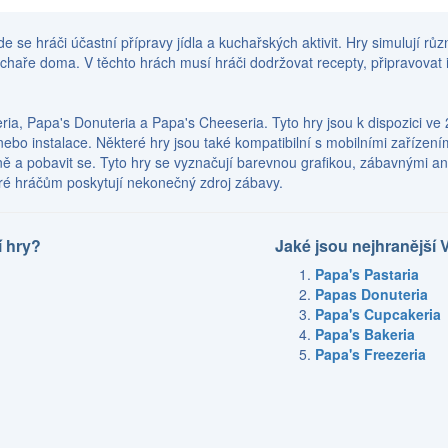
de se hráči účastní přípravy jídla a kuchařských aktivit. Hry simulují r
haře doma. V těchto hrách musí hráči dodržovat recepty, připravovat i
ria, Papa's Donuteria a Papa's Cheeseria. Tyto hry jsou k dispozici ve 2
nebo instalace. Některé hry jsou také kompatibilní s mobilními zařízení
ě a pobavit se. Tyto hry se vyznačují barevnou grafikou, zábavnými an
teré hráčům poskytují nekonečný zdroj zábavy.
í hry?
Jaké jsou nejhranější 
Papa's Pastaria
Papas Donuteria
Papa's Cupcakeria
Papa's Bakeria
Papa's Freezeria