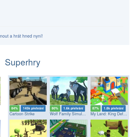
knout a hrát hned nyní!
Superhry
84%
145k přehrání
80%
1.6k přehrání
87%
1.8k přehrání
Cartoon Strike
Wolf Family Simulator
My Land: King Defender