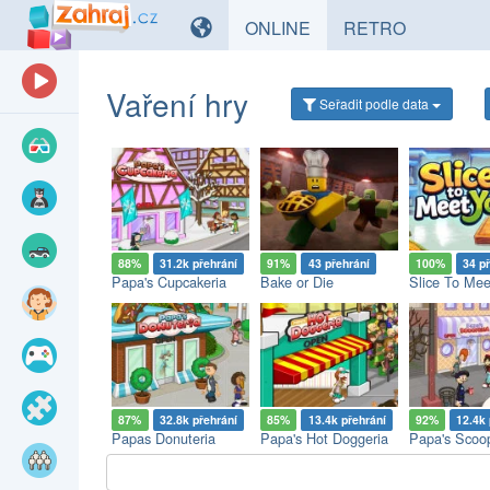
HRY
HRY
ONLINE
RETRO
Vaření hry
Seřadit
podle data
88%
31.2k přehrání
91%
43 přehrání
100%
34 p
Papa's Cupcakeria
Bake or Die
Slice To Mee
87%
32.8k přehrání
85%
13.4k přehrání
92%
12.4k 
Papas Donuteria
Papa's Hot Doggeria
Papa's Scoop