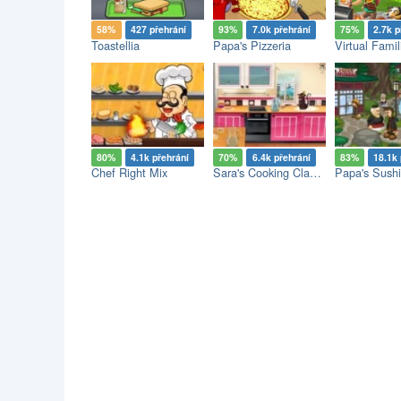
58%
427 přehrání
93%
7.0k přehrání
75%
2.7k p
Toastellia
Papa's Pizzeria
80%
4.1k přehrání
70%
6.4k přehrání
83%
18.1k 
Chef Right Mix
Sara's Cooking Class: Pumpkin Truffle
Papa's Sushi