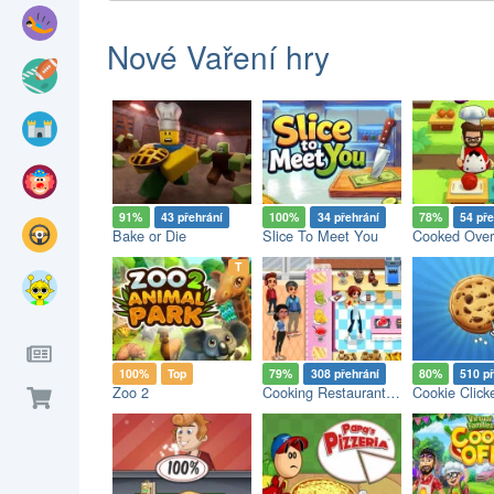
Nové Vaření hry
91%
43 přehrání
100%
34 přehrání
78%
54 pře
Bake or Die
Slice To Meet You
op
T
100%
Top
79%
308 přehrání
80%
510 p
Zoo 2
Cooking Restaurant Kitchen
Cookie Click