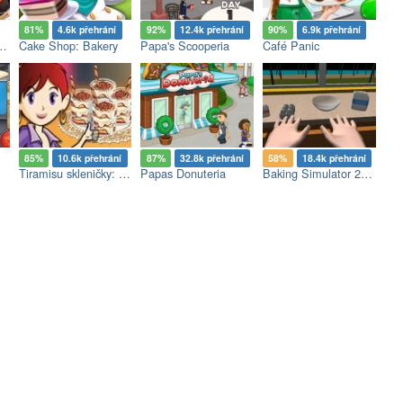
81%
4.6k přehrání
92%
12.4k přehrání
90%
6.9k přehrání
otdogs And Burgers Craze
Cake Shop: Bakery
Papa's Scooperia
Café Panic
85%
10.6k přehrání
87%
32.8k přehrání
58%
18.4k přehrání
Tiramisu skleničky: Sářino Vaření
Papas Donuteria
Baking Simulator 2014