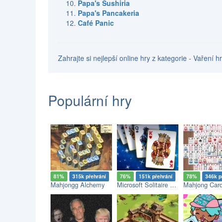
Papa's Sushiria
Papa's Pancakeria
Café Panic
Zahrajte si nejlepší online hry z kategorie - Vaření 
Populární hry
81%
315k přehrání
76%
151k přehrání
78%
346k p
Mahjongg Alchemy
Microsoft Solitaire Collection
Mahjong Car