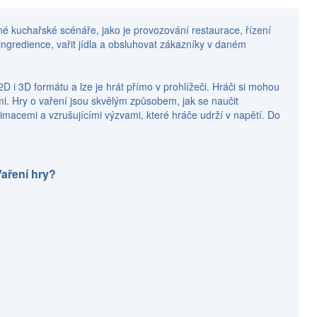
ůzné kuchařské scénáře, jako je provozování restaurace, řízení
ngredience, vařit jídla a obsluhovat zákazníky v daném
D i 3D formátu a lze je hrát přímo v prohlížeči. Hráči si mohou
mi. Hry o vaření jsou skvělým způsobem, jak se naučit
imacemi a vzrušujícími výzvami, které hráče udrží v napětí. Do
Vaření hry?