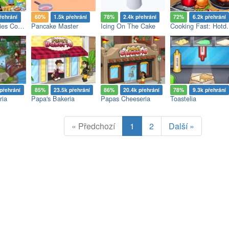
řehrání
60%
1.5k přehrání
78%
2.4k přehrání
72%
6.2k přehrání
Virtual Families Cook Off
Pancake Master
Icing On The Cake
Cooking Fast: H
přehrání
85%
23.5k přehrání
86%
20.4k přehrání
78%
9.3k přehrání
ria
Papa's Bakeria
Papas Cheeseria
Toastelia
« Předchozí
1
2
Další »