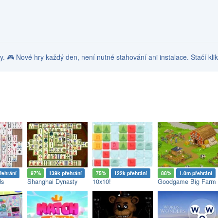
hry. 🎮 Nové hry každý den, není nutné stahování ani instalace. Stačí kli
řehrání
97%
139k přehrání
75%
122k přehrání
88%
1.0m přehrání
ds
Shanghai Dynasty
10x10!
Goodgame Big Farm