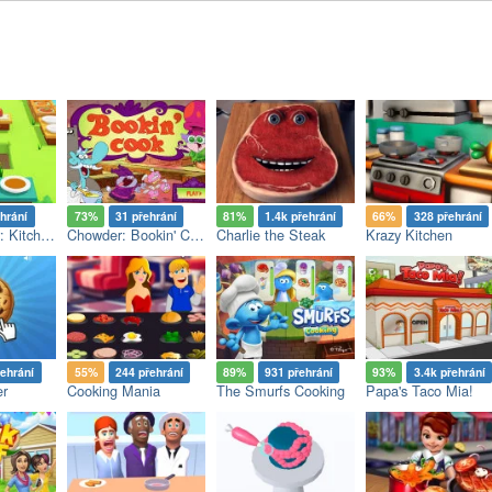
hrání
73%
31 přehrání
81%
1.4k přehrání
66%
328 přehrání
Cooked Over: Kitchen Madness
Chowder: Bookin' Cook
Charlie the Steak
Krazy Kitchen
řehrání
55%
244 přehrání
89%
931 přehrání
93%
3.4k přehrání
er
Cooking Mania
The Smurfs Cooking
Papa's Taco Mia!