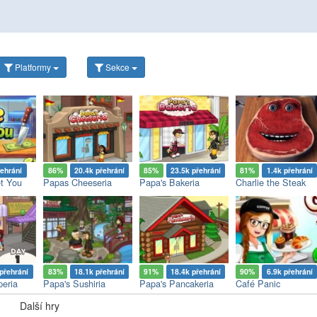
Platformy
Sekce
řehrání
86%
20.4k přehrání
85%
23.5k přehrání
81%
1.4k přehrání
t You
Papas Cheeseria
Papa's Bakeria
Charlie the Steak
přehrání
83%
18.1k přehrání
91%
18.4k přehrání
90%
6.9k přehrání
eria
Papa's Sushiria
Papa's Pancakeria
Café Panic
Další hry