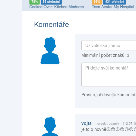
í
78%
55 přehrání
69%
431 přehrání
y
Cooked Over: Kitchen Madness
Toca Avatar My Hospital
Komentáře
Minimální počet znaků: 3
Prosím, přidávejte komentář
vojta
(neregistrovaný)
[12:07 1
je to o hovně😡😡😡😡😕😕