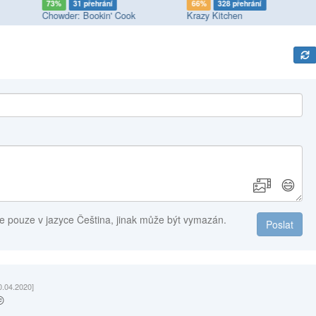
73%
31 přehrání
66%
328 přehrání
Chowder: Bookin' Cook
Krazy Kitchen
😄
e pouze v jazyce Čeština, jinak může být vymazán.
Poslat
0.04.2020]
