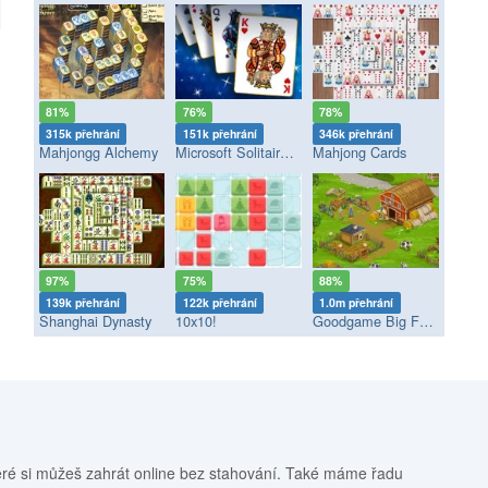
81%
76%
78%
315k přehrání
151k přehrání
346k přehrání
Mahjongg Alchemy
Microsoft Solitaire Collection
Mahjong Cards
97%
75%
88%
139k přehrání
122k přehrání
1.0m přehrání
Shanghai Dynasty
10x10!
Goodgame Big Farm
eré si můžeš zahrát online bez stahování. Také máme řadu