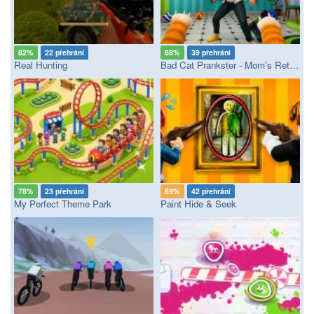
82%
22 přehrání
88%
39 přehrání
Real Hunting
Bad Cat Prankster - Mom’s Return
78%
23 přehrání
69%
42 přehrání
My Perfect Theme Park
Paint Hide & Seek