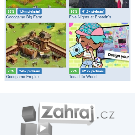
88%
1.0m přehrání
95%
61.6k přehrání
Goodgame Big Farm
Five Nights at Epstein’s
73%
246k přehrání
72%
62.2k přehrání
Goodgame Empire
Toca Life World