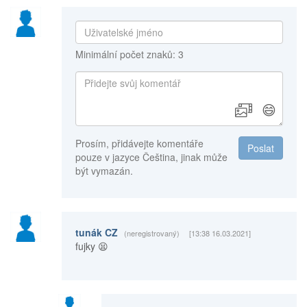
Minimální počet znaků: 3
😄
Prosím, přidávejte komentáře
Poslat
pouze v jazyce Čeština, jinak může
být vymazán.
tunák CZ
(neregistrovaný)
[13:38 16.03.2021]
fujky 😫