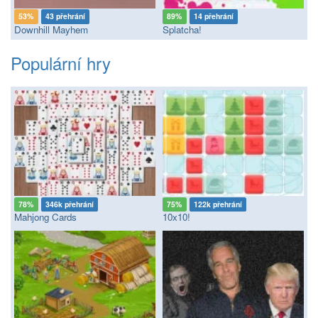
53%
43 přehrání
89%
14 přehrání
Downhill Mayhem
Splatcha!
Populární hry
78%
346k přehrání
75%
122k přehrání
Mahjong Cards
10x10!