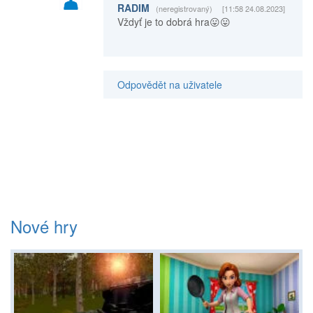
RADIM
(neregistrovaný)
[11:58 24.08.2023]
Vždyť je to dobrá hra😛😛
Odpovědět na uživatele
Nové hry