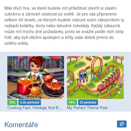
Milá dívčí hra, ve které budete mít příležitost otevřít si vlastní
cukrárnu a zároveň cestovat po světě. Je pro vás připraveno
celkem 60 levelů, ve kterých budete nabízet svým zákazníkům ty
nejlepší koláčky, dorty nebo lahodné čokolády. Každý zákazník
může mít trochu jiné požadavky, proto se snažte podle nich vždy
řídit, aby byli všichni spokojeni a šířily vaše dobré jméno do
celého světa.
72%
6.2k přehrání
78%
23 přehrání
9
ss
Cooking Fast: Hotdogs And Burgers Craze
My Perfect Theme Park
My
Komentáře