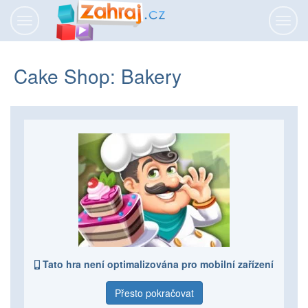
Přepnout
Přepn
navigaci
navig
Cake Shop: Bakery
Tato hra není optimalizována pro mobilní zařízení
Přesto pokračovat