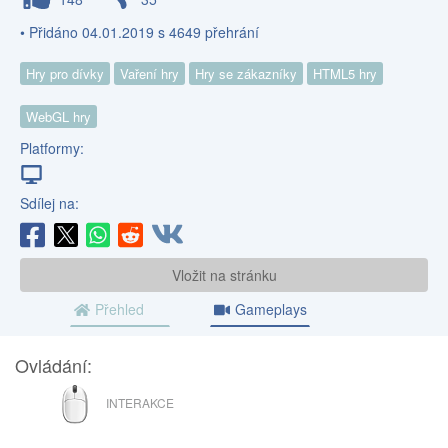
• Přidáno 04.01.2019 s 4649 přehrání
Hry pro dívky
Vaření hry
Hry se zákazníky
HTML5 hry
WebGL hry
Platformy:
Sdílej na:
Vložit na stránku
Přehled
Gameplays
Ovládání:
MYŠ
INTERAKCE