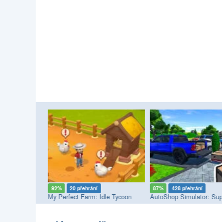
92%
20 přehrání
87%
428 přehrání
 Park
My Perfect Farm: Idle Tycoon