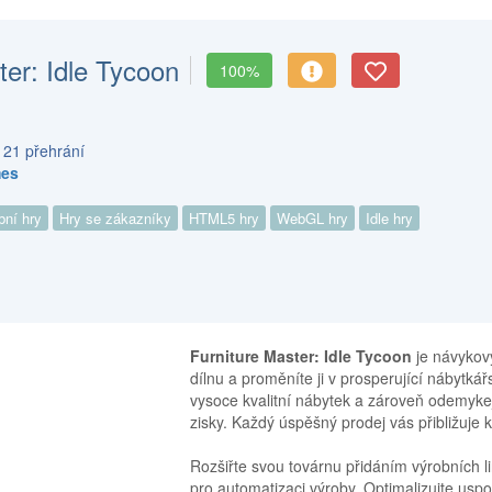
ter: Idle Tycoon
100%
 21 přehrání
mes
bní hry
Hry se zákazníky
HTML5 hry
WebGL hry
Idle hry
Furniture Master: Idle Tycoon
je návykový
dílnu a proměníte ji v prosperující nábytkářs
vysoce kvalitní nábytek a zároveň odemykejt
zisky. Každý úspěšný prodej vás přibližuj
Rozšiřte svou továrnu přidáním výrobních l
pro automatizaci výroby. Optimalizujte uspo