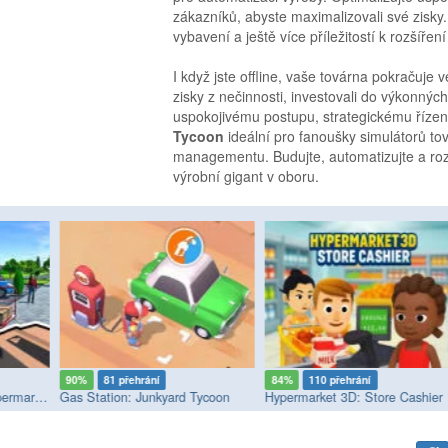
zákazníků, abyste maximalizovali své zisk
vybavení a ještě více příležitostí k rozšíř
I když jste offline, vaše továrna pokračuje 
zisky z nečinnosti, investovali do výkonnýc
uspokojivému postupu, strategickému řízení 
Tycoon
ideální pro fanoušky simulátorů tov
managementu. Budujte, automatizujte a roz
výrobní gigant v oboru.
90%
81 přehrání
84%
110 přehrání
AutoShop Simulator: Supermarket 2026
Gas Station: Junkyard Tycoon
Hypermarket 3D: Store Cashier