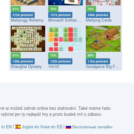
81%
76%
78%
315k přehrání
151k přehrání
346k přehrání
Mahjongg Alchemy
Microsoft Solitaire Collection
Mahjong Cards
97%
75%
88%
139k přehrání
122k přehrání
1.0m přehrání
Shanghai Dynasty
10x10!
Goodgame Big Farm
eré si můžeš zahrát online bez stahování. Také máme řadu
 vybírat jen ty nejlepší hry a proto budeš mít o zábavu
|
|
 in EN
Jugos en línea en ES
Бесплатные онлайн-