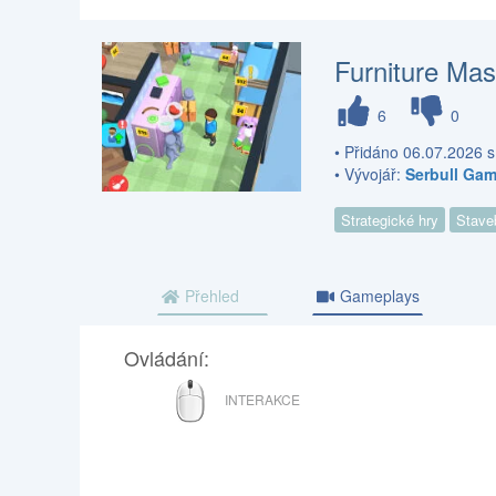
Furniture Mas
6
0
• Přidáno 06.07.2026 s
• Vývojář:
Serbull Ga
Strategické hry
Stave
Přehled
Gameplays
Ovládání:
MYŠ
INTERAKCE