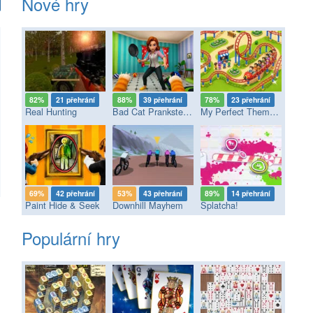
Nové hry
82%
21 přehrání
88%
39 přehrání
78%
23 přehrání
Real Hunting
Bad Cat Prankster - Mom’s Return
My Perfect Theme Park
69%
42 přehrání
53%
43 přehrání
89%
14 přehrání
Paint Hide & Seek
Downhill Mayhem
Splatcha!
Populární hry