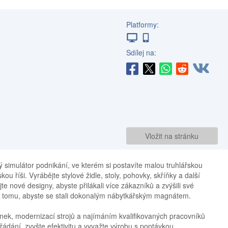
Platformy:
Sdílej na:
Vložit na stránku
 simulátor podnikání, ve kterém si postavíte malou truhlářskou
kou říši. Vyrábějte stylové židle, stoly, pohovky, skříňky a další
e nové designy, abyste přilákali více zákazníků a zvýšili své
e k tomu, abyste se stali dokonalým nábytkářským magnátem.
inek, modernizací strojů a najímáním kvalifikovaných pracovníků
řádání, zvyšte efektivitu a vyvažte výrobu s poptávkou