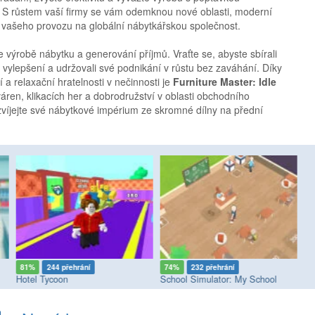
y. S růstem vaší firmy se vám odemknou nové oblasti, moderní
ení vašeho provozu na globální nábytkářskou společnost.
ve výrobě nábytku a generování příjmů. Vraťte se, abyste sbírali
h vylepšení a udržovali své podnikání v růstu bez zaváhání. Díky
a relaxační hratelnosti v nečinnosti je
Furniture Master: Idle
áren, klikacích her a dobrodružství v oblasti obchodního
víjejte své nábytkové impérium ze skromné dílny na přední
81%
244 přehrání
74%
232 přehrání
7
Hotel Tycoon
School Simulator: My School