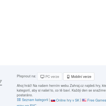
Přepnout na:
PC verze
Mobilní verze
Ahoj hráč! Na našem herním webu Zahraj.cz najdeš hry, kt
kategorií, aby si našel to, co tě baví. Každý den se snažíme
postaráno.
Seznam kategorii
|
|
Online hry v SK
Free Games
игры на РУС