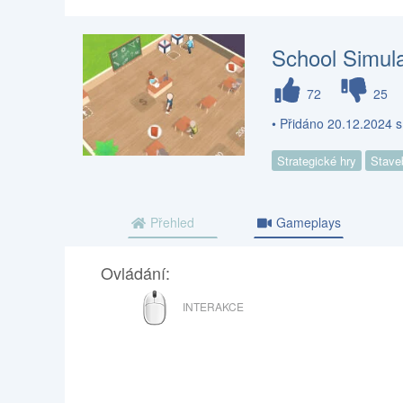
School Simul
72
25
• Přidáno 20.12.2024 s
Strategické hry
Stave
Přehled
Gameplays
Ovládání:
MYŠ
INTERAKCE