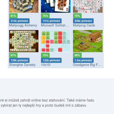
81%
76%
78%
315k přehrání
151k přehrání
346k přehrání
Mahjongg Alchemy
Microsoft Solitaire Collection
Mahjong Cards
97%
75%
88%
139k přehrání
122k přehrání
1.0m přehrání
Shanghai Dynasty
10x10!
Goodgame Big Farm
eré si můžeš zahrát online bez stahování. Také máme řadu
 vybírat jen ty nejlepší hry a proto budeš mít o zábavu