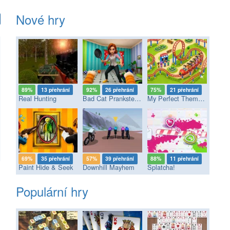
Nové hry
89%
13 přehrání
92%
26 přehrání
75%
21 přehrání
Real Hunting
Bad Cat Prankster - Mom’s Return
My Perfect Theme Park
69%
35 přehrání
57%
39 přehrání
88%
11 přehrání
Paint Hide & Seek
Downhill Mayhem
Splatcha!
Populární hry