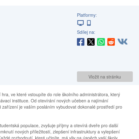
Platformy:
Sdílej na:
Vložit na stránku
í hra, ve které vstoupíte do role školního administrátora, který
lávací instituce. Od otevírání nových učeben a najímání
zařízení je vaším posláním vybudovat dokonalé prostředí pro
 studentská populace, zvyšuje příjmy a otevírá dveře pro další
knutí nových příležitostí, zlepšení infrastruktury a vylepšení
 Každé rozhodnutí, které učiníte, má vliv na úspěch vaší školy,