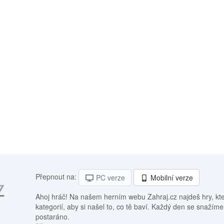
Přepnout na:
PC verze
Mobilní verze
Ahoj hráč! Na našem herním webu Zahraj.cz najdeš hry, kt
kategorií, aby si našel to, co tě baví. Každý den se snažíme
postaráno.