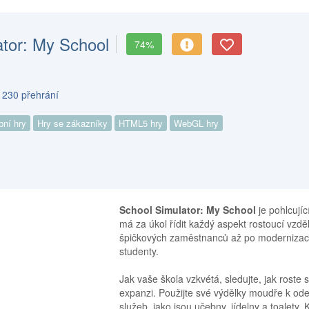
ator: My School
74%
 230 přehrání
bní hry
Hry se zákazníky
HTML5 hry
WebGL hry
School Simulator: My School
je pohlcujíc
má za úkol řídit každý aspekt rostoucí vzdě
špičkových zaměstnanců až po modernizaci 
studenty.
Jak vaše škola vzkvétá, sledujte, jak roste
expanzi. Použijte své výdělky moudře k odem
služeb, jako jsou učebny, jídelny a toalety.