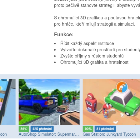
proto pečlivě stanovte strategii, abyste vyvá
S ohromující 3D grafikou a poutavou hratel
pro hráče, kteří milují strategii a simulaci.
Funkce:
Řídit každý aspekt instituce
Vytvořte dokonalé prostředí pro student
Zvyšte příjmy s růstem studentů
Ohromující 3D grafika a hratelnost
86%
425 přehrání
90%
81 přehrání
coon
AutoShop Simulator: Supermarket 2026
Gas Station: Junkyard Tycoon