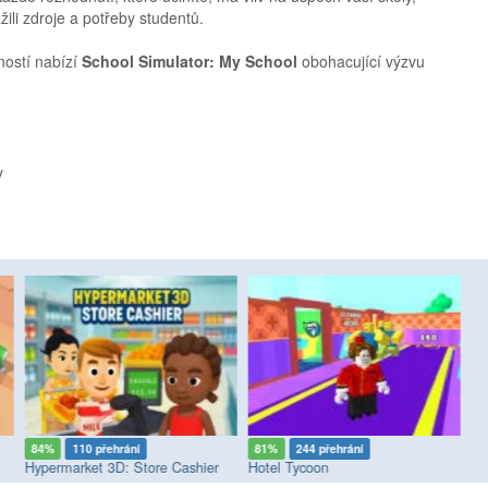
žili zdroje a potřeby studentů.
ností nabízí
School Simulator: My School
obohacující výzvu
y
84%
110 přehrání
81%
244 přehrání
7
Hypermarket 3D: Store Cashier
Hotel Tycoon