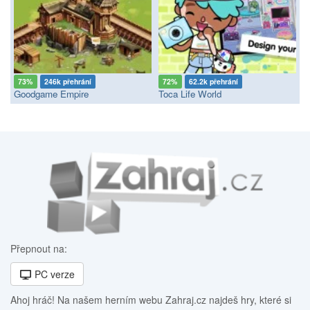
73%
246k přehrání
72%
62.2k přehrání
Goodgame Empire
Toca Life World
Přepnout na:
PC verze
Ahoj hráč! Na našem herním webu Zahraj.cz najdeš hry, které si