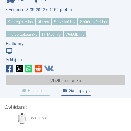
• Přidáno 13.09.2022 s 1152 přehrání
Strategické hry
3D hry
Stavební hry
Sbírání věcí hry
Hry se zákazníky
HTML5 hry
WebGL hry
Platformy:
Sdílej na:
Vložit na stránku
Přehled
Gameplays
Ovládání:
MYŠ
INTERAKCE