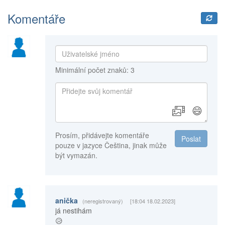
Komentáře
Minimální počet znaků: 3
😄
Prosím, přidávejte komentáře
Poslat
pouze v jazyce Čeština, jinak může
být vymazán.
anička
(neregistrovaný)
[18:04 18.02.2023]
já nestihám
😥