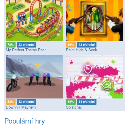
78%
23 přehrání
69%
42 přehrání
My Perfect Theme Park
Paint Hide & Seek
53%
43 přehrání
89%
14 přehrání
Downhill Mayhem
Splatcha!
Populární hry