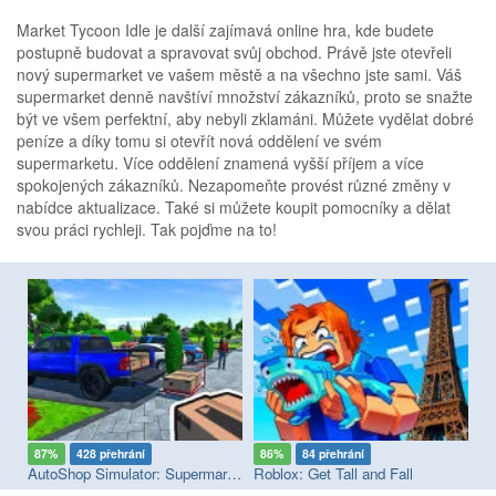
Market Tycoon Idle je další zajímavá online hra, kde budete
postupně budovat a spravovat svůj obchod. Právě jste otevřeli
nový supermarket ve vašem městě a na všechno jste sami. Váš
supermarket denně navštíví množství zákazníků, proto se snažte
být ve všem perfektní, aby nebyli zklamáni. Můžete vydělat dobré
peníze a díky tomu si otevřít nová oddělení ve svém
supermarketu. Více oddělení znamená vyšší příjem a více
spokojených zákazníků. Nezapomeňte provést různé změny v
nabídce aktualizace. Také si můžete koupit pomocníky a dělat
svou práci rychleji. Tak pojďme na to!
87%
428 přehrání
86%
84 přehrání
8
AutoShop Simulator: Supermarket 2026
Roblox: Get Tall and Fall
Hy