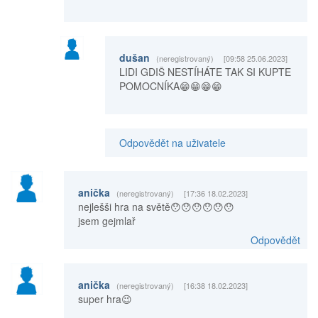
dušan
(neregistrovaný)
[09:58 25.06.2023]
LIDI GDIŠ NESTÍHÁTE TAK SI KUPTE
POMOCNÍKA😁😁😁😁
Odpovědět na uživatele
anička
(neregistrovaný)
[17:36 18.02.2023]
nejlešši hra na světě😯😯😯😯😯😯
jsem gejmlař
Odpovědět
anička
(neregistrovaný)
[16:38 18.02.2023]
super hra😉