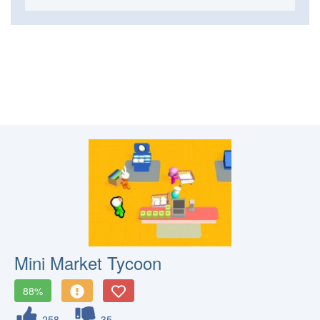
Mini Market Tycoon
88%
258
35