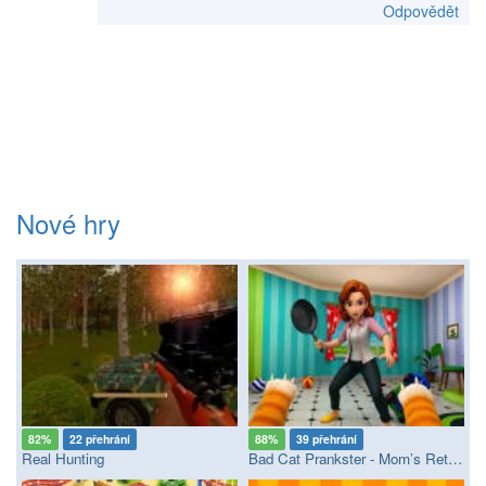
Odpovědět
Nové hry
82%
22 přehrání
88%
39 přehrání
Real Hunting
Bad Cat Prankster - Mom’s Return