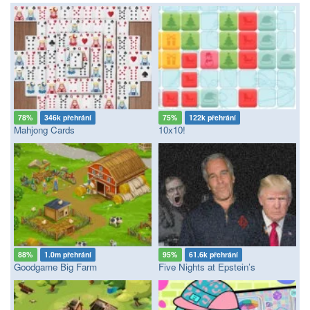
78%
346k přehrání
75%
122k přehrání
Mahjong Cards
10x10!
88%
1.0m přehrání
95%
61.6k přehrání
Goodgame Big Farm
Five Nights at Epstein’s