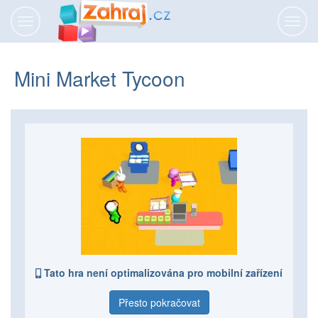
Přepnout
Přepn
navigaci
navig
Mini Market Tycoon
Tato hra není optimalizována pro mobilní zařízení
Přesto pokračovat