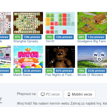
řehrání
97%
139k přehrání
75%
122k přehrání
88%
1.0m přehrání
ds
Shanghai Dynasty
10x10!
Goodgame Big Farm
přehrání
86%
32.8k přehrání
87%
947k přehrání
79%
24.8k přehrání
ld
Match Arena
Five Nights at Freddy's
Words Of Wonders
Přepnout na:
PC verze
Mobilní verze
Ahoj hráč! Na našem herním webu Zahraj.cz najdeš hry, kt