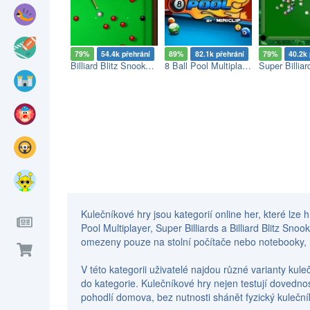
79%
54.4k přehrání
89%
82.1k přehrání
79%
40.2k 
Billiard Blitz Snooker Star
8 Ball Pool Multiplayer
Super Billiar
Kulečníkové hry jsou kategorií online her, které lze h
Pool Multiplayer, Super Billiards a Billiard Blitz Sn
omezeny pouze na stolní počítače nebo notebooky, m
V této kategorii uživatelé najdou různé varianty kul
do kategorie. Kulečníkové hry nejen testují dovednost
pohodlí domova, bez nutnosti shánět fyzický kulečník