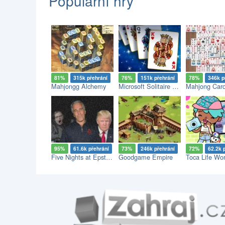
Populární hry
81%
315k přehrání
76%
151k přehrání
78%
346k p
Mahjongg Alchemy
Microsoft Solitaire Collection
Mahjong Car
95%
61.6k přehrání
73%
246k přehrání
72%
62.2k 
Five Nights at Epstein’s
Goodgame Empire
Toca Life Wor