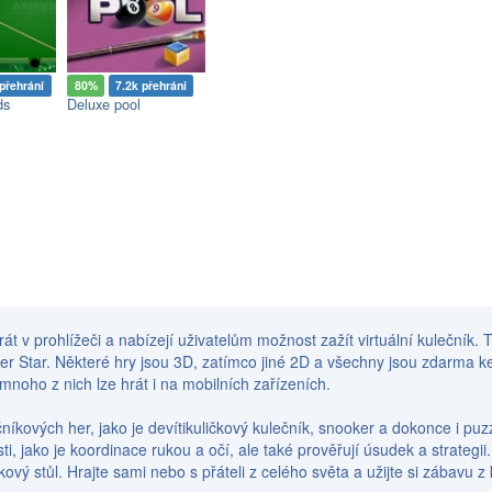
přehrání
80%
7.2k přehrání
ds
Deluxe pool
rát v prohlížeči a nabízejí uživatelům možnost zažít virtuální kulečník. T
ooker Star. Některé hry jsou 3D, zatímco jiné 2D a všechny jsou zdarma 
noho z nich lze hrát i na mobilních zařízeních.
ečníkových her, jako je devítikuličkový kulečník, snooker a dokonce i pu
i, jako je koordinace rukou a očí, ale také prověřují úsudek a strategii
ový stůl. Hrajte sami nebo s přáteli z celého světa a užijte si zábavu z