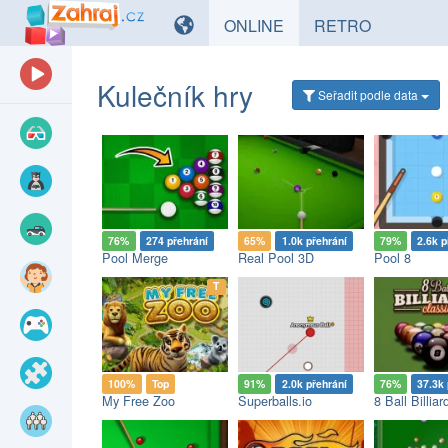
HRY
HRY
ONLINE
RETRO
Kulečník hry
Seřadit
podle data
76%
274 přehrání
65%
1.0k přehrání
79%
2.6k p
Pool Merge
Real Pool 3D
Pool 8
op
T
100%
Top
91%
2.0k přehrání
76%
37.3k 
My Free Zoo
Superballs.io