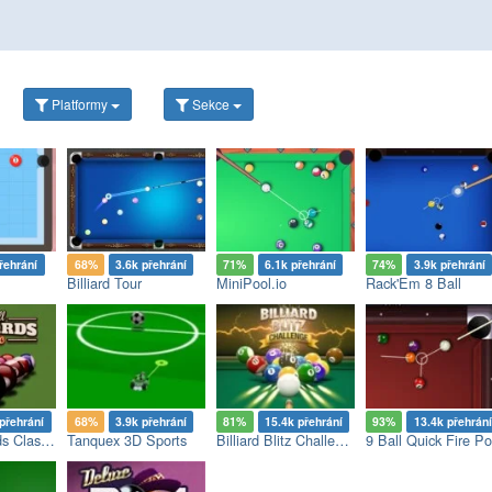
Platformy
Sekce
řehrání
68%
3.6k přehrání
71%
6.1k přehrání
74%
3.9k přehrání
Billiard Tour
MiniPool.io
Rack'Em 8 Ball
přehrání
68%
3.9k přehrání
81%
15.4k přehrání
93%
13.4k přehrání
8 Ball Billiards Classic
Tanquex 3D Sports
Billiard Blitz Challenge
9 Ball Quick Fire Po