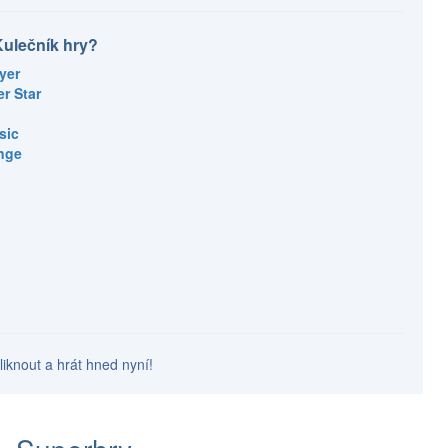
Kulečník hry?
ayer
er Star
sic
enge
liknout a hrát hned nyní!