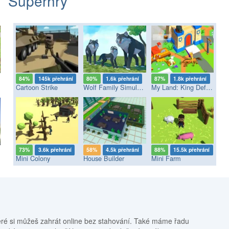
Superhry
84%
145k přehrání
80%
1.6k přehrání
87%
1.8k přehrání
Cartoon Strike
Wolf Family Simulator
My Land: King Defender
73%
3.6k přehrání
58%
4.5k přehrání
88%
15.5k přehrání
Mini Colony
House Builder
Mini Farm
eré si můžeš zahrát online bez stahování. Také máme řadu