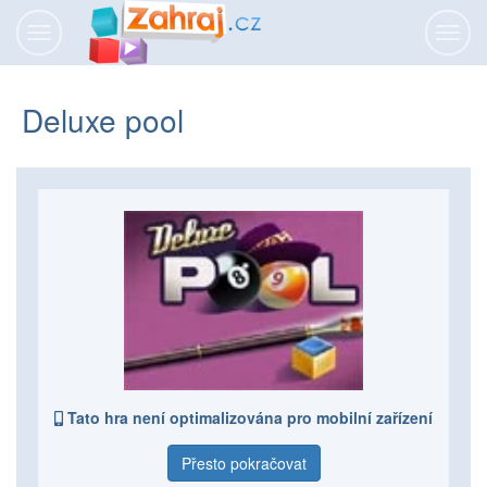
Přepnout
Přepn
navigaci
navig
Deluxe pool
Tato hra není optimalizována pro mobilní zařízení
Přesto pokračovat