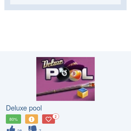
Deluxe pool
2
80%
28
7