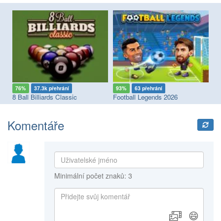
76%
37.3k přehrání
93%
63 přehrání
5
8 Ball Billiards Classic
Football Legends 2026
So
Komentáře
Minimální počet znaků: 3
😄