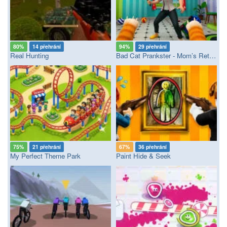
80%
14 přehrání
94%
29 přehrání
Real Hunting
Bad Cat Prankster - Mom’s Return
75%
21 přehrání
67%
36 přehrání
My Perfect Theme Park
Paint Hide & Seek