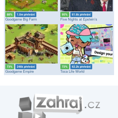
88%
1.0m přehrání
95%
61.6k přehrání
Goodgame Big Farm
Five Nights at Epstein’s
73%
246k přehrání
72%
62.2k přehrání
Goodgame Empire
Toca Life World