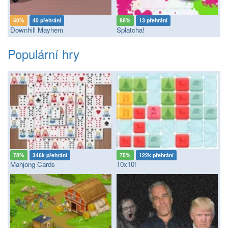
60%
40 přehrání
88%
13 přehrání
Downhill Mayhem
Splatcha!
Populární hry
78%
346k přehrání
75%
122k přehrání
Mahjong Cards
10x10!