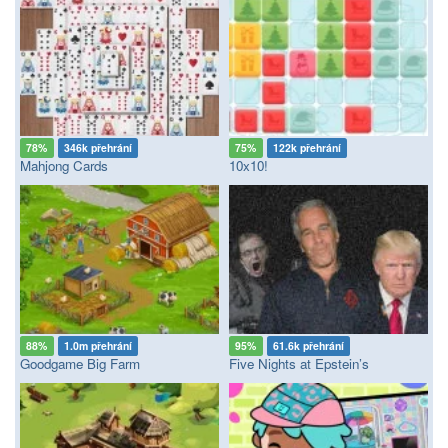
78%
346k přehrání
75%
122k přehrání
Mahjong Cards
10x10!
88%
1.0m přehrání
95%
61.6k přehrání
Goodgame Big Farm
Five Nights at Epstein’s