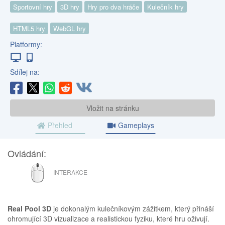
Sportovní hry
3D hry
Hry pro dva hráče
Kulečník hry
HTML5 hry
WebGL hry
Platformy:
Sdílej na:
Vložit na stránku
Přehled
Gameplays
Ovládání:
MYŠ
INTERAKCE
Real Pool 3D
je dokonalým kulečníkovým zážitkem, který přináší
ohromující 3D vizualizace a realistickou fyziku, které hru oživují.