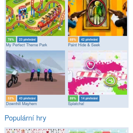
78%
23 přehrání
69%
42 přehrání
My Perfect Theme Park
Paint Hide & Seek
53%
43 přehrání
89%
14 přehrání
Downhill Mayhem
Splatcha!
Populární hry