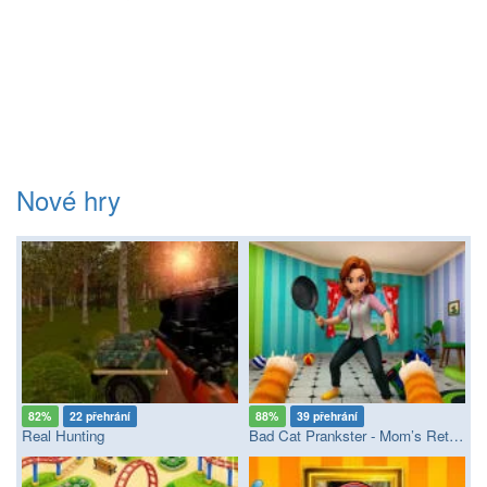
Nové hry
82%
22 přehrání
88%
39 přehrání
Real Hunting
Bad Cat Prankster - Mom’s Return