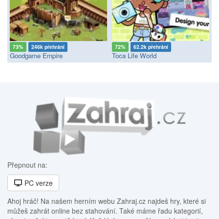
73%
246k přehrání
72%
62.2k přehrání
Goodgame Empire
Toca Life World
Přepnout na:
PC verze
Ahoj hráč! Na našem herním webu Zahraj.cz najdeš hry, které si
můžeš zahrát online bez stahování. Také máme řadu kategorií,