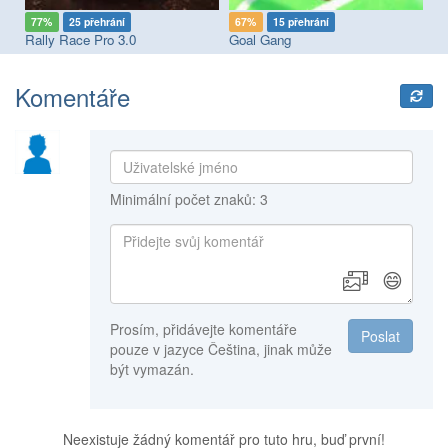
77%
25 přehrání
67%
15 přehrání
8
Rally Race Pro 3.0
Goal Gang
SK
Komentáře
Minimální počet znaků: 3
😄
Prosím, přidávejte komentáře
Poslat
pouze v jazyce Čeština, jinak může
být vymazán.
Neexistuje žádný komentář pro tuto hru, buď první!