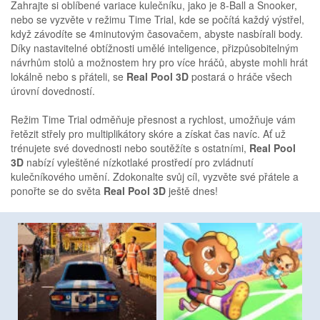
Zahrajte si oblíbené variace kulečníku, jako je 8-Ball a Snooker,
nebo se vyzvěte v režimu Time Trial, kde se počítá každý výstřel,
když závodíte se 4minutovým časovačem, abyste nasbírali body.
Díky nastavitelné obtížnosti umělé inteligence, přizpůsobitelným
návrhům stolů a možnostem hry pro více hráčů, abyste mohli hrát
lokálně nebo s přáteli, se
Real Pool 3D
postará o hráče všech
úrovní dovedností.
Režim Time Trial odměňuje přesnost a rychlost, umožňuje vám
řetězit střely pro multiplikátory skóre a získat čas navíc. Ať už
trénujete své dovednosti nebo soutěžíte s ostatními,
Real Pool
3D
nabízí vyleštěné nízkotlaké prostředí pro zvládnutí
kulečníkového umění. Zdokonalte svůj cíl, vyzvěte své přátele a
ponořte se do světa
Real Pool 3D
ještě dnes!