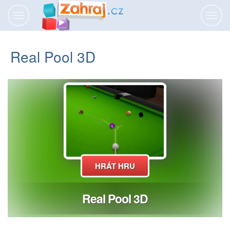
Přepnout
Přepn
navigaci
navig
Real Pool 3D