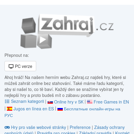
Přepnout na:
PC verze
Ahoj hráč! Na našem herním webu Zahraj.cz najdeš hry, které si
můžeš zahrát online bez stahování. Také máme řadu kategorií,
aby si našel to, co tě baví. Každý den se snažíme vybírat jen ty
nejlepší hry a proto budeš mít o zábavu postaráno.
Seznam kategorii
|
|
Online hry v SK
Free Games in EN
|
|
Jugos en línea en ES
Бесплатные онлайн-игры на
РУС
Hry pro vaše webové stránky
|
Preference
|
Zásady ochrany
osobních údajů
|
Pravidla pro cookies
|
Základní pravidla
|
Kontakt