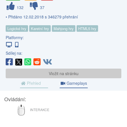
132
37
• Přidáno 12.02.2018 s 346279 přehrání
Logické hry
Karetní hry
Mahjong hry
HTML5 hry
Platformy:
Sdílej na:
Vložit na stránku
Přehled
Gameplays
Ovládání:
MYŠ
INTERAKCE