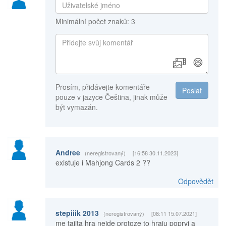
Minimální počet znaků: 3
😄
Prosím, přidávejte komentáře
Poslat
pouze v jazyce Čeština, jinak může
být vymazán.
Andree
(neregistrovaný)
[16:58 30.11.2023]
existuje i Mahjong Cards 2 ??
Odpovědět
stepiiik 2013
(neregistrovaný)
[08:11 15.07.2021]
me tajita hra nejde protoze to hraju poprvi a