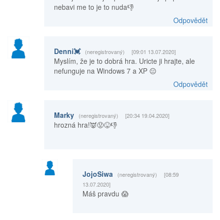
nebavi me to je to nuda👎
Odpovědět
Denni💓
(neregistrovaný)
[09:01 13.07.2020]
Myslím, že je to dobrá hra. Uricte ji hrajte, ale
nefunguje na Windows 7 a XP 😐
Odpovědět
Marky
(neregistrovaný)
[20:34 19.04.2020]
hrozná hra!👿😡😝👎
JojoSiwa
(neregistrovaný)
[08:59
13.07.2020]
Máš pravdu 😱