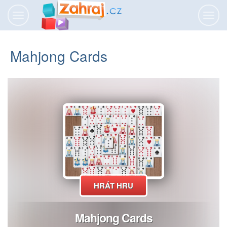
Přepnout
Přepn
navigaci
navig
Mahjong Cards