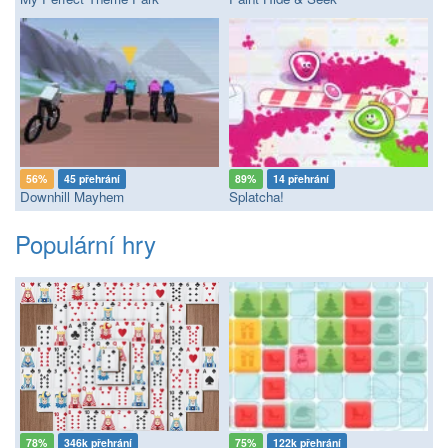
56%
45 přehrání
89%
14 přehrání
Downhill Mayhem
Splatcha!
Populární hry
78%
346k přehrání
75%
122k přehrání