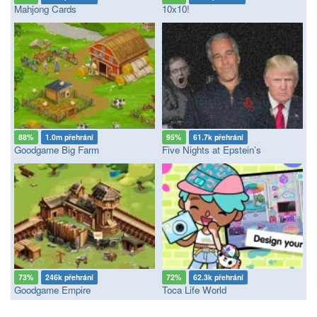
Mahjong Cards
10x10!
88%
1.0m přehrání
95%
61.7k přehrání
Goodgame Big Farm
Five Nights at Epstein’s
73%
246k přehrání
72%
62.3k přehrání
Goodgame Empire
Toca Life World