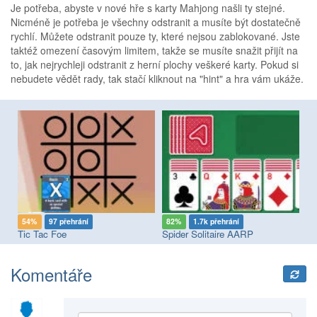
Je potřeba, abyste v nové hře s karty Mahjong našli ty stejné.
Nicméně je potřeba je všechny odstranit a musíte být dostatečně
rychlí. Můžete odstranit pouze ty, které nejsou zablokované. Jste
taktéž omezení časovým limitem, takže se musíte snažit přijít na
to, jak nejrychleji odstranit z herní plochy veškeré karty. Pokud si
nebudete vědět rady, tak stačí kliknout na "hint" a hra vám ukáže.
54%
97 přehrání
82%
1.7k přehrání
7
Tic Tac Foe
Spider Solitaire AARP
UN
Komentáře