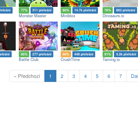
řehrání
77%
311 přehrání
86%
14.7k přehrání
76%
883 přehrání
Monster Master
Miniblox
Dinosaurs.io
řehrání
85%
277 přehrání
66%
448 přehrání
91%
3.2k přehrání
Battle Club
CrushTime
Taming.io
« Předchozí
1
2
3
4
5
6
7
Dal