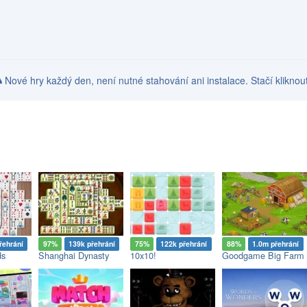
 🎮 Nové hry každý den, není nutné stahování ani instalace. Stačí kliknou
řehrání
97%
139k přehrání
75%
122k přehrání
88%
1.0m přehrání
ds
Shanghai Dynasty
10x10!
Goodgame Big Farm