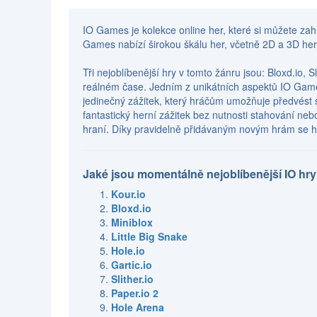
IO Games je kolekce online her, které si můžete zahr
Games nabízí širokou škálu her, včetně 2D a 3D her,
Tři nejoblíbenější hry v tomto žánru jsou: Bloxd.io, 
reálném čase. Jedním z unikátních aspektů IO Games j
jedinečný zážitek, který hráčům umožňuje předvést s
fantastický herní zážitek bez nutnosti stahování nebo
hraní. Díky pravidelně přidávaným novým hrám se h
Jaké jsou momentálně nejoblíbenější IO hr
Kour.io
Bloxd.io
Miniblox
Little Big Snake
Hole.io
Gartic.io
Slither.io
Paper.io 2
Hole Arena