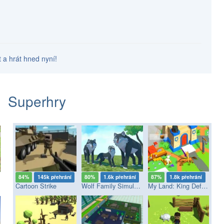
t a hrát hned nyní!
Superhry
84%
145k přehrání
80%
1.6k přehrání
87%
1.8k přehrání
Cartoon Strike
Wolf Family Simulator
My Land: King Defender