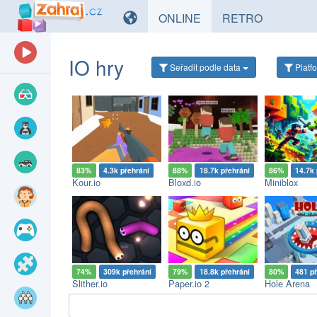
HRY
HRY
ONLINE
RETRO
IO hry
Seřadit
podle data
Platf
83%
4.3k přehrání
88%
18.7k přehrání
86%
14.7k 
Kour.io
Bloxd.io
Miniblox
74%
309k přehrání
79%
18.8k přehrání
80%
481 p
Slither.io
Paper.io 2
Hole Arena