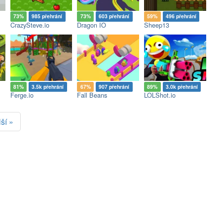
73%
985 přehrání
73%
603 přehrání
59%
496 přehrání
CrazySteve.io
Dragon IO
Sheep13
81%
3.5k přehrání
67%
907 přehrání
89%
3.0k přehrání
Ferge.io
Fall Beans
LOLShot.io
ší »