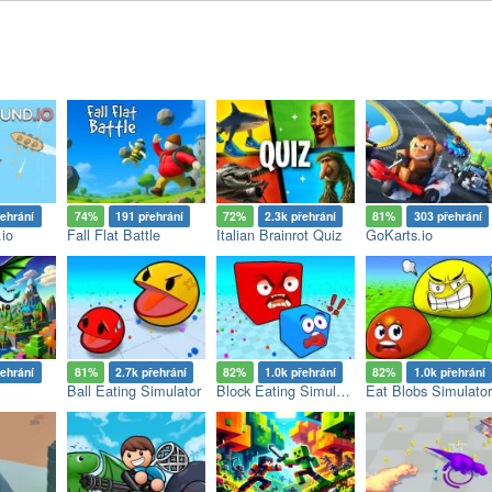
řehrání
74%
191 přehrání
72%
2.3k přehrání
81%
303 přehrání
io
Fall Flat Battle
Italian Brainrot Quiz
GoKarts.io
řehrání
81%
2.7k přehrání
82%
1.0k přehrání
82%
1.0k přehrání
Ball Eating Simulator
Block Eating Simulator
Eat Blobs Simulator