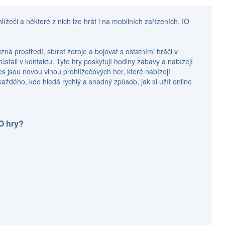
ížeči a některé z nich lze hrát i na mobilních zařízeních. IO
zná prostředí, sbírat zdroje a bojovat s ostatními hráči v
ůstali v kontaktu. Tyto hry poskytují hodiny zábavy a nabízejí
s jsou novou vlnou prohlížečových her, které nabízejí
 každého, kdo hledá rychlý a snadný způsob, jak si užít online
IO hry?