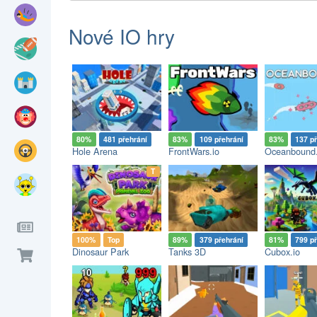
Nové IO hry
80%
481 přehrání
83%
109 přehrání
83%
137 p
Hole Arena
FrontWars.io
Oceanbound.
op
T
100%
Top
89%
379 přehrání
81%
799 p
Dinosaur Park
Tanks 3D
Cubox.io