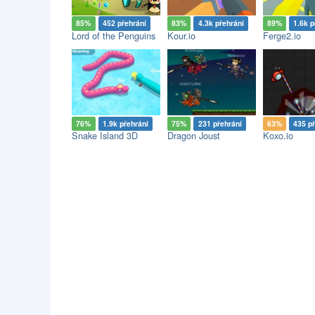
85%
452 přehrání
83%
4.3k přehrání
89%
1.6k p
Lord of the Penguins
Kour.io
Ferge2.io
76%
1.9k přehrání
75%
231 přehrání
63%
435 p
Snake Island 3D
Dragon Joust
Koxo.io