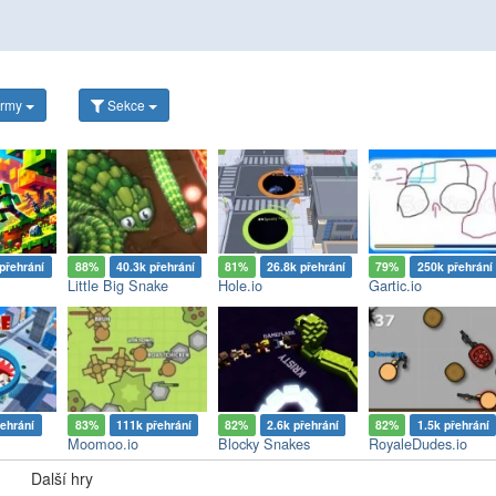
ormy
Sekce
přehrání
88%
40.3k přehrání
81%
26.8k přehrání
79%
250k přehrání
Little Big Snake
Hole.io
Gartic.io
řehrání
83%
111k přehrání
82%
2.6k přehrání
82%
1.5k přehrání
Moomoo.io
Blocky Snakes
RoyaleDudes.io
Další hry