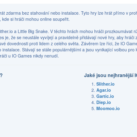
át zdarma bez stahování nebo instalace. Tyto hry lze hrát přímo v prohl
 kde si hráči mohou online soupeřit.
Slither.io a Little Big Snake. V těchto hrách mohou hráči prozkoumávat rů
e, že se neustále vyvíjejí a pravidelně přidávají nové hry, aby hráči z
vé dovednosti proti lidem z celého světa. Závěrem lze říci, že IO Game
 instalace. Stávají se stále populárnějšími a jsou vynikající volbou pro
ráči u IO Games nikdy nenudí.
y?
Jaké jsou nejhranější 
Slither.io
Agar.io
Gartic.io
Diep.io
Moomoo.io