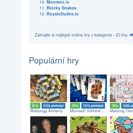
Moomoo.io
Blocky Snakes
RoyaleDudes.io
Zahrajte si nejlepší online hry z kategorie - IO hry.
Populární hry
81%
315k přehrání
76%
151k přehrání
78%
346k p
Mahjongg Alchemy
Microsoft Solitaire Collection
Mahjong Car