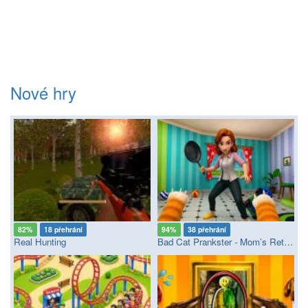
Nové hry
82%
18 přehrání
94%
38 přehrání
Real Hunting
Bad Cat Prankster - Mom’s Return