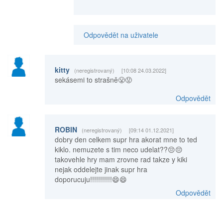
Odpovědět na uživatele
kitty
(neregistrovaný)
[10:08 24.03.2022]
sekásemi to strašně😤😡
Odpovědět
ROBIN
(neregistrovaný)
[09:14 01.12.2021]
dobry den celkem supr hra akorat mne to ted
kiklo. nemuzete s tim neco udelat??😔😔
takovehle hry mam zrovne rad takze y kiki
nejak oddelejte jinak supr hra
doporucuju!!!!!!!!!!!😄😄
Odpovědět