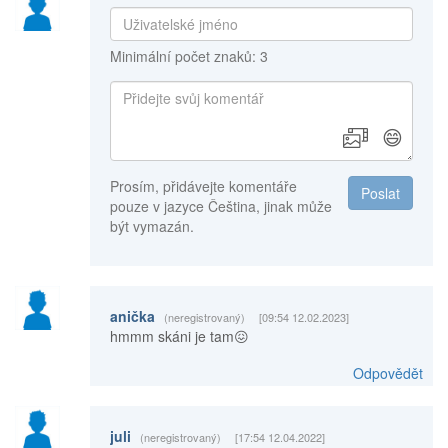
Minimální počet znaků: 3
😄
Prosím, přidávejte komentáře
Poslat
pouze v jazyce Čeština, jinak může
být vymazán.
anička
(neregistrovaný)
[09:54 12.02.2023]
hmmm skáni je tam😖
Odpovědět
juli
(neregistrovaný)
[17:54 12.04.2022]