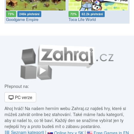
73%
246k přehrání
72%
62.2k přehrání
Goodgame Empire
Toca Life World
Přepnout na:
PC verze
Ahoj hráč! Na našem herním webu Zahraj.cz najdeš hry, které si
můžeš zahrát online bez stahování. Také máme řadu kategorií,
aby si našel to, co tě baví. Každý den se snažíme vybírat jen ty
nejlepší hry a proto budeš mít o zábavu postaráno.
Seznam kategorii
|
|
Online hry v SK
Free Games in EN