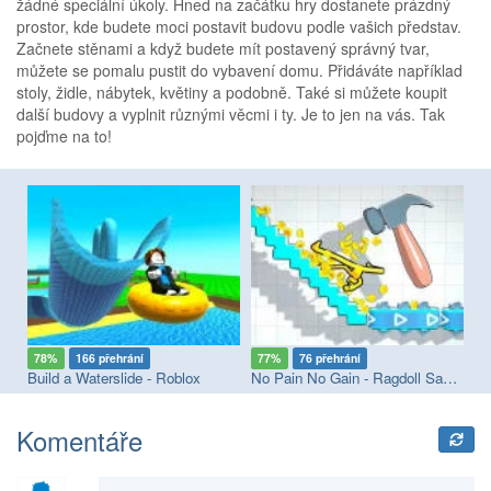
žádné speciální úkoly. Hned na začátku hry dostanete prázdný
prostor, kde budete moci postavit budovu podle vašich představ.
Začnete stěnami a když budete mít postavený správný tvar,
můžete se pomalu pustit do vybavení domu. Přidáváte například
stoly, židle, nábytek, květiny a podobně. Také si můžete koupit
další budovy a vyplnit různými věcmi i ty. Je to jen na vás. Tak
pojďme na to!
78%
166 přehrání
77%
76 přehrání
7
Build a Waterslide - Roblox
No Pain No Gain - Ragdoll Sandbox
Komentáře