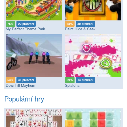
75%
22 přehrání
68%
39 přehrání
My Perfect Theme Park
Paint Hide & Seek
53%
41 přehrání
89%
14 přehrání
Downhill Mayhem
Splatcha!
Populární hry