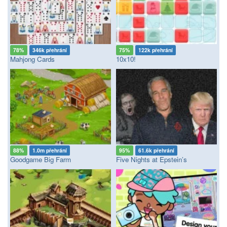
78%
346k přehrání
75%
122k přehrání
Mahjong Cards
10x10!
88%
1.0m přehrání
95%
61.6k přehrání
Goodgame Big Farm
Five Nights at Epstein’s