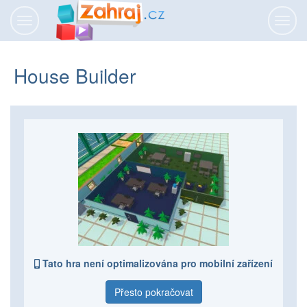
Přepnout
Přepn
navigaci
navig
House Builder
Tato hra není optimalizována pro mobilní zařízení
Přesto pokračovat