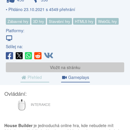
• Přidáno 23.10.2021 s 4549 přehrání
Zábavné hry
3D hry
Stavební hry
HTML5 hry
WebGL hry
Platformy:
Sdílej na:
Vložit na stránku
Přehled
Gameplays
Ovládání:
MYŠ
INTERAKCE
House Builder
je jednoduchá online hra, kde nebudete mít