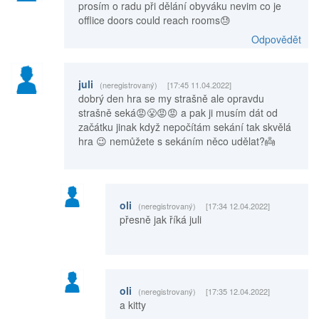
prosím o radu při dělání obyváku nevim co je
offlice doors could reach rooms😓
Odpovědět
juli
(neregistrovaný)
[17:45 11.04.2022]
dobrý den hra se my strašně ale opravdu
strašně seká😡😤😡😡 a pak ji musím dát od
začátku jinak když nepočítám sekání tak skvělá
hra 😉 nemůžete s sekáním něco udělat?👼
oli
(neregistrovaný)
[17:34 12.04.2022]
přesně jak říká juli
oli
(neregistrovaný)
[17:35 12.04.2022]
a kitty