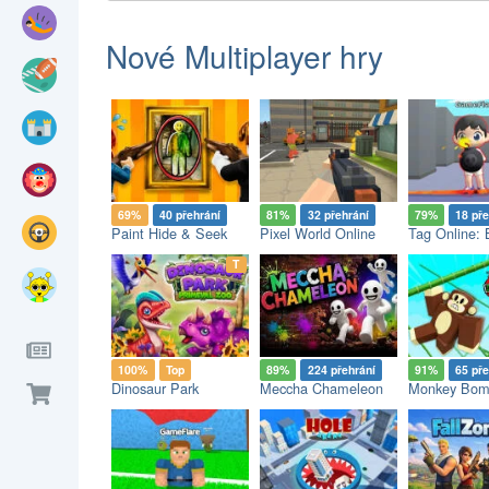
Nové Multiplayer hry
69%
40 přehrání
81%
32 přehrání
79%
18 pře
Paint Hide & Seek
Pixel World Online
Tag Online:
op
T
100%
Top
89%
224 přehrání
91%
65 pře
Dinosaur Park
Meccha Chameleon