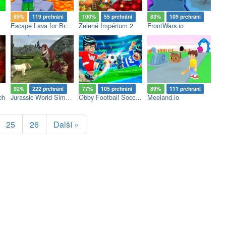
69%
119 přehrání
100%
55 přehrání
83%
109 přehrání
Escape Lava for Brainrots!
Zelené Impérium 2
FrontWars.io
92%
222 přehrání
77%
105 přehrání
89%
111 přehrání
ch
Jurassic World Simulator
Obby Football Soccer 3D
Meeland.io
25
26
Další »