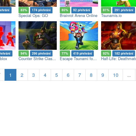
řehrání
83%
174 přehrání
85%
92 přehrání
81%
291 přehrání
Special Ops: GO
Brainrot Arena Online
Tsunamis.io
řehrání
94%
296 přehrání
77%
419 přehrání
92%
182 přehrání
blox
Counter Strike Classic
Escape Tsunami for Brainrots
Half-Life: Deathmat
í
1
2
3
4
5
6
7
8
9
10
...