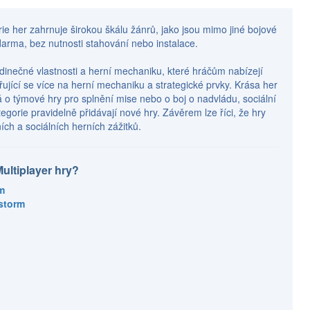
rie her zahrnuje širokou škálu žánrů, jako jsou mimo jiné bojové
 zdarma, bez nutnosti stahování nebo instalace.
edinečné vlastnosti a herní mechaniku, které hráčům nabízejí
ující se více na herní mechaniku a strategické prvky. Krása her
á o týmové hry pro splnění mise nebo o boj o nadvládu, sociální
egorie pravidelně přidávají nové hry. Závěrem lze říci, že hry
ích a sociálních herních zážitků.
Multiplayer hry?
m
estorm