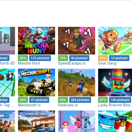
hrání
82%
115 přehrání
75%
46 přehrání
67%
14 přehrání
 Bomb 3D
Meccha Hunt
SpeedEscape.io
Goal Gang
hrání
86%
47 přehrání
83%
284 přehrání
87%
140 přehrání
Monkey Bomb Tag Online
Mechacraft.io
Redcoats.io
Lucky Brain