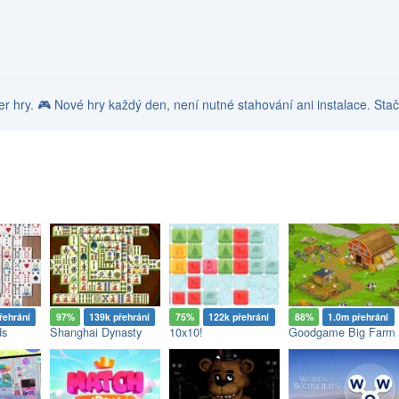
ayer hry. 🎮 Nové hry každý den, není nutné stahování ani instalace. Stač
řehrání
97%
139k přehrání
75%
122k přehrání
88%
1.0m přehrání
ds
Shanghai Dynasty
10x10!
Goodgame Big Farm