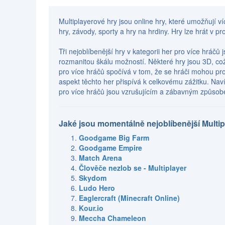
Multiplayerové hry jsou online hry, které umožňují v
hry, závody, sporty a hry na hrdiny. Hry lze hrát v p
Tři nejoblíbenější hry v kategorii her pro více hrá
rozmanitou škálu možností. Některé hry jsou 3D, což
pro více hráčů spočívá v tom, že se hráči mohou pro
aspekt těchto her přispívá k celkovému zážitku. Naví
pro více hráčů jsou vzrušujícím a zábavným způsobem,
Jaké jsou momentálně nejoblíbenější Multip
Goodgame Big Farm
Goodgame Empire
Match Arena
Člověče nezlob se - Multiplayer
Skydom
Ludo Hero
Eaglercraft (Minecraft Online)
Kour.io
Meccha Chameleon