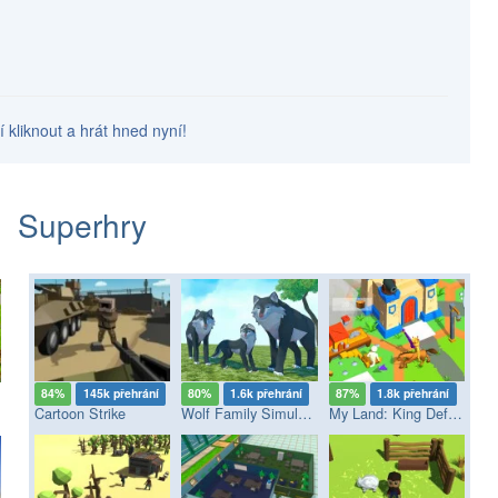
í kliknout a hrát hned nyní!
Superhry
84%
145k přehrání
80%
1.6k přehrání
87%
1.8k přehrání
Cartoon Strike
Wolf Family Simulator
My Land: King Defender