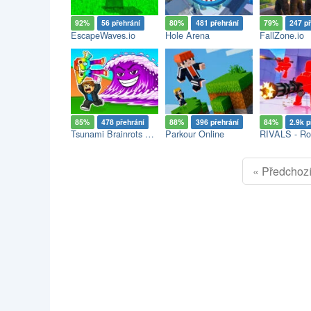
92%
56 přehrání
80%
481 přehrání
79%
247 p
EscapeWaves.io
Hole Arena
FallZone.io
85%
478 přehrání
88%
396 přehrání
84%
2.9k p
Tsunami Brainrots Online
Parkour Online
RIVALS - Ro
« Předchoz