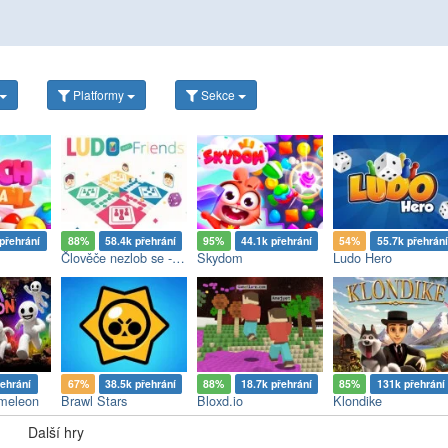
Platformy
Sekce
přehrání
88%
58.4k přehrání
95%
44.1k přehrání
54%
55.7k přehrání
Člověče nezlob se - Multiplayer
Skydom
Ludo Hero
řehrání
67%
38.5k přehrání
88%
18.7k přehrání
85%
131k přehrání
meleon
Brawl Stars
Bloxd.io
Klondike
Další hry