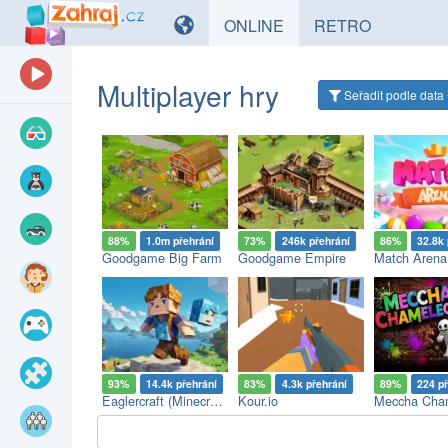
HRY
HRY
ONLINE
RETRO
Multiplayer hry
Seřadit
podle data
88%
1.0m přehrání
73%
246k přehrání
86%
32.8k 
Goodgame Big Farm
Goodgame Empire
Match Arena
93%
14.4k přehrání
83%
4.3k přehrání
89%
224 p
Eaglercraft (Minecraft Online)
Kour.io
Meccha Cha