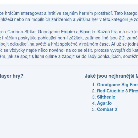
íce hráčům interagovat a hrát ve stejném herním prostředí. Tato katego
rohlížeči nebo na mobilních zařízeních a většina her v této kategorii je
čů jsou Cartoon Strike, Goodgame Empire a Bloxd.io. Každá hra má své j
 hráčům poskytuje pohlcující herní zážitek, zatímco jiné jsou 2D, zaměř
pojit odkudkoli na světě a hrát společně v reálném čase. Ať už se jedn
c se vždycky najde něco nového, na co se těšit, protože vývojáři do kat
 jak se spojit s lidmi online a zapojit se do řady pohlcujících, soutěžn
layer hry?
Jaké jsou nejhranější 
Goodgame Big Far
Red Crucible 3 Fir
Slither.io
Agar.io
Combat 3