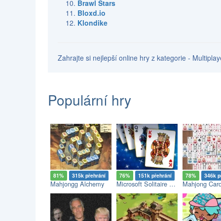
Brawl Stars
Bloxd.io
Klondike
Zahrajte si nejlepší online hry z kategorie - Multipl
Populární hry
81%
315k přehrání
76%
151k přehrání
78%
346k p
Mahjongg Alchemy
Microsoft Solitaire Collection
Mahjong Car