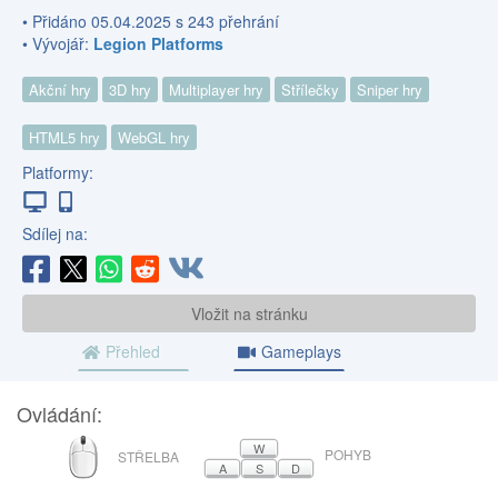
• Přidáno 05.04.2025 s 243 přehrání
• Vývojář:
Legion Platforms
Akční hry
3D hry
Multiplayer hry
Střílečky
Sniper hry
HTML5 hry
WebGL hry
Platformy:
Sdílej na:
Vložit na stránku
Přehled
Gameplays
Ovládání:
MYŠ
W
POHYB
STŘELBA
A
S
D