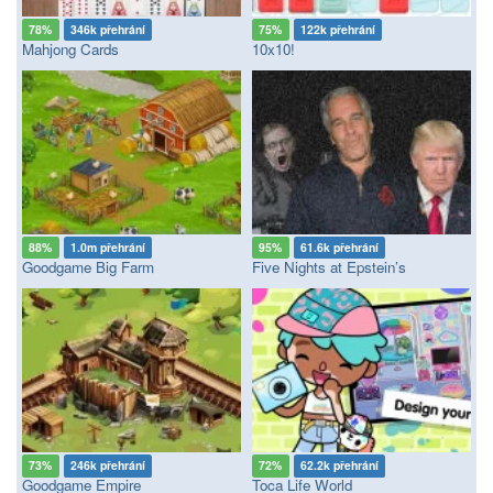
78%
346k přehrání
75%
122k přehrání
Mahjong Cards
10x10!
88%
1.0m přehrání
95%
61.6k přehrání
Goodgame Big Farm
Five Nights at Epstein’s
73%
246k přehrání
72%
62.2k přehrání
Goodgame Empire
Toca Life World