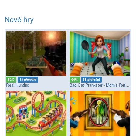
Nové hry
82%
18 přehrání
94%
38 přehrání
Real Hunting
Bad Cat Prankster - Mom’s Return