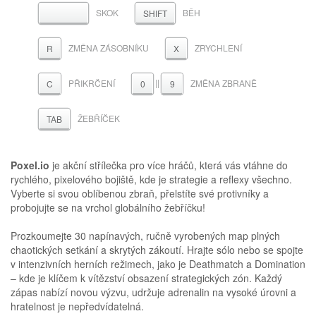
SKOK
BĚH
MEZERNÍK
SHIFT
ZMĚNA ZÁSOBNÍKU
ZRYCHLENÍ
R
X
PŘIKRČENÍ
||
ZMĚNA ZBRANĚ
C
0
9
ŽEBŘÍČEK
TAB
Poxel.io
je akční střílečka pro více hráčů, která vás vtáhne do
rychlého, pixelového bojiště, kde je strategie a reflexy všechno.
Vyberte si svou oblíbenou zbraň, přelstíte své protivníky a
probojujte se na vrchol globálního žebříčku!
Prozkoumejte 30 napínavých, ručně vyrobených map plných
chaotických setkání a skrytých zákoutí. Hrajte sólo nebo se spojte
v intenzivních herních režimech, jako je Deathmatch a Domination
– kde je klíčem k vítězství obsazení strategických zón. Každý
zápas nabízí novou výzvu, udržuje adrenalin na vysoké úrovni a
hratelnost je nepředvídatelná.