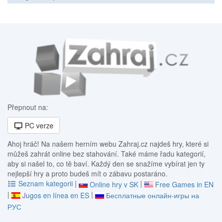
Přepnout na:
PC verze
Ahoj hráč! Na našem herním webu Zahraj.cz najdeš hry, které si
můžeš zahrát online bez stahování. Také máme řadu kategorií,
aby si našel to, co tě baví. Každý den se snažíme vybírat jen ty
nejlepší hry a proto budeš mít o zábavu postaráno.
Seznam kategorii
|
|
Online hry v SK
Free Games in EN
|
|
Jugos en línea en ES
Бесплатные онлайн-игры на
РУС