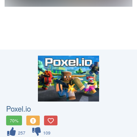
Poxel.io
70%
257
109