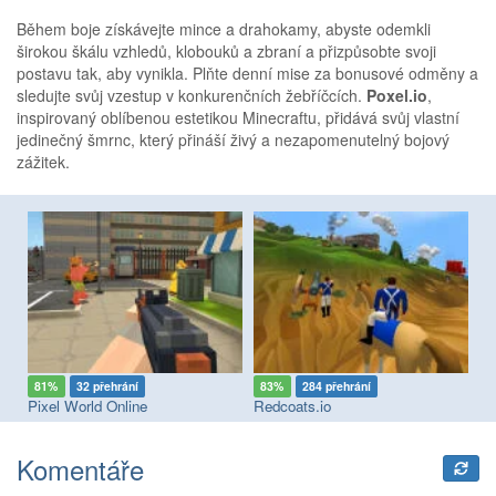
Během boje získávejte mince a drahokamy, abyste odemkli
širokou škálu vzhledů, klobouků a zbraní a přizpůsobte svoji
postavu tak, aby vynikla. Plňte denní mise za bonusové odměny a
sledujte svůj vzestup v konkurenčních žebříčcích.
Poxel.io
,
inspirovaný oblíbenou estetikou Minecraftu, přidává svůj vlastní
jedinečný šmrnc, který přináší živý a nezapomenutelný bojový
zážitek.
81%
32 přehrání
83%
284 přehrání
7
Pixel World Online
Redcoats.io
Fa
Komentáře