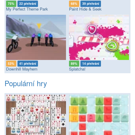
75%
22 přehrání
68%
39 přehrání
My Perfect Theme Park
Paint Hide & Seek
53%
41 přehrání
89%
14 přehrání
Downhill Mayhem
Splatcha!
Populární hry