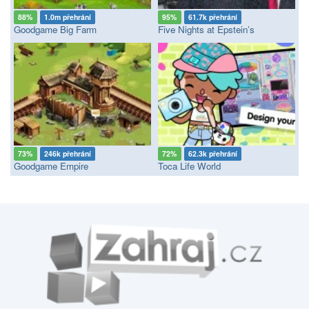
88%
1.0m přehrání
95%
61.7k přehrání
Goodgame Big Farm
Five Nights at Epstein’s
73%
246k přehrání
72%
62.3k přehrání
Goodgame Empire
Toca Life World