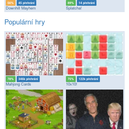
56%
45 přehrání
89%
14 přehrání
Downhill Mayhem
Splatcha!
Populární hry
78%
346k přehrání
75%
122k přehrání
Mahjong Cards
10x10!