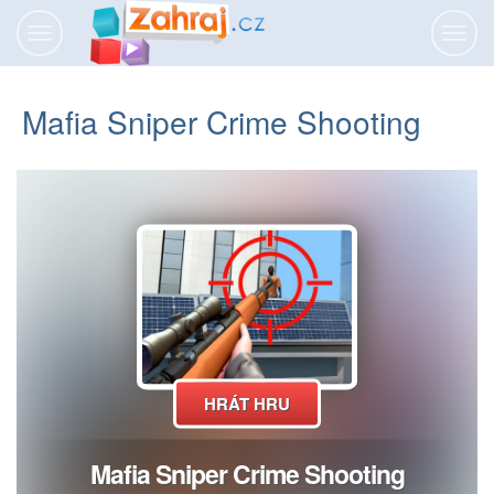
Přepnout
Přepn
navigaci
navig
Mafia Sniper Crime Shooting