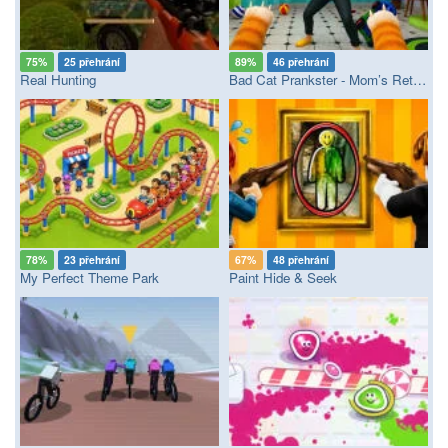
75%
25 přehrání
89%
46 přehrání
Real Hunting
Bad Cat Prankster - Mom’s Return
78%
23 přehrání
67%
48 přehrání
My Perfect Theme Park
Paint Hide & Seek