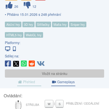
26
12
• Přidáno 15.01.2026 s 248 přehrání
Akční hry
3D hry
Střílečky
Mafia hry
Sniper hry
HTML5 hry
WebGL hry
Platformy:
Sdílej na:
Vložit na stránku
Přehled
Gameplays
Ovládání:
MYŠ
||
PŘIBLÍŽENÍ / ODDÁLENÍ
W
S
STŘELBA