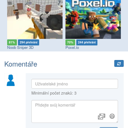
81%
294 přehrání
70%
244 přehrání
7
Noob Sniper 3D
Poxel.io
Sq
Komentáře
Minimální počet znaků: 3
😄