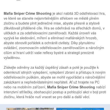
Mafia Sniper Crime Shooting
je akcí nabitá 3D odstřelovací hra,
ve které se stanete nejsmrtelnějším střelcem ve městě plném
zločinu a budete plnit jedinečné mise, abyste přesně a stylově
zlikvidovali přidělené cíle. Hra se odehrává na střechách domů, v
uličkách a za odstřelovacími zaměřovači. Každá úroveň vás
vyzývá ke sledování, míření a eliminaci mafiánských hrozeb,
abyste obnovili pořádek a ochránili civilisty. Díky plynulému
ovládání, zoomovacím odstřelovacím zaměřovačům a náročným
cílům si hraní udrží vaše reflexy bystré a strategii precizně
vyladěnou.
Získejte odměny za každý úspěšný zásah a poté je použijte k
odemknutí silných vylepšení, vylepšení zbraní a přístupu k novým
odstřelovacím puškám, abyste se mohli vypořádat s náročnějšími
zakázkami a nepředvídatelnými nepřáteli. Ať už hrajete na PC
nebo na mobilním zařízení,
Mafia Sniper Crime Shooting
nabízí
intenzivní střílečky, obohacující postup a pohlcující akci v boji proti
zločinu, která hráče nutí vracet se pro další a další věci.