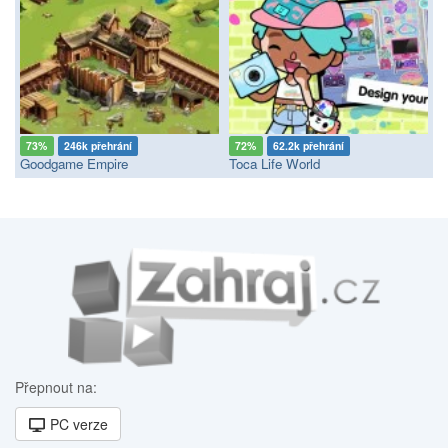
73%
246k přehrání
72%
62.2k přehrání
Goodgame Empire
Toca Life World
Přepnout na:
PC verze