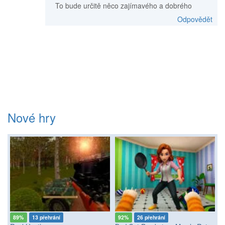
To bude určitě něco zajímavého a dobrého
Odpovědět
Nové hry
89%
13 přehrání
92%
26 přehrání