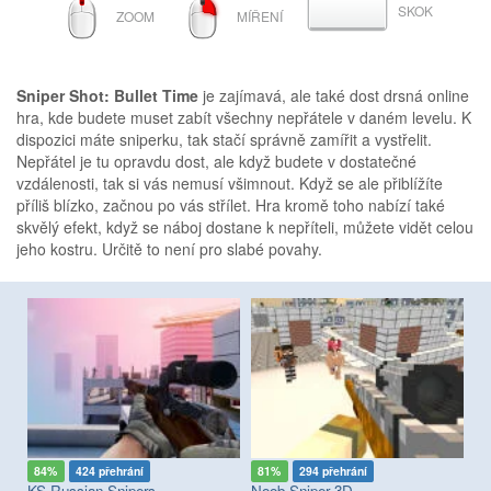
ROLOVACÍ
PRAVÉ
SKOK
MEZERNÍK
ZOOM
MÍŘENÍ
KOLEČKO
TLAČÍTKO
MYŠI
Sniper Shot: Bullet Time
je zajímavá, ale také dost drsná online
hra, kde budete muset zabít všechny nepřátele v daném levelu. K
dispozici máte sniperku, tak stačí správně zamířit a vystřelit.
Nepřátel je tu opravdu dost, ale když budete v dostatečné
vzdálenosti, tak si vás nemusí všimnout. Když se ale přiblížíte
příliš blízko, začnou po vás střílet. Hra kromě toho nabízí také
skvělý efekt, když se náboj dostane k nepříteli, můžete vidět celou
jeho kostru. Určitě to není pro slabé povahy.
84%
424 přehrání
81%
294 přehrání
7
KS Russian Snipers
Noob Sniper 3D
Po