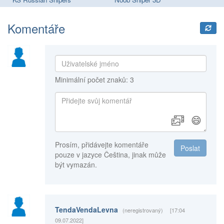
Komentáře
Minimální počet znaků: 3
😄
Prosím, přidávejte komentáře
Poslat
pouze v jazyce Čeština, jinak může
být vymazán.
TendaVendaLevna
(neregistrovaný)
[17:04
09.07.2022]