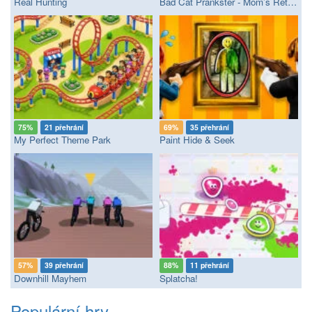
Real Hunting
Bad Cat Prankster - Mom’s Return
75%
21 přehrání
69%
35 přehrání
My Perfect Theme Park
Paint Hide & Seek
57%
39 přehrání
88%
11 přehrání
Downhill Mayhem
Splatcha!
Populární hry