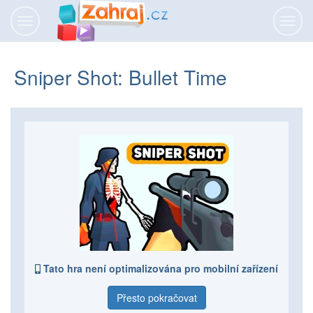
Přepnout
Přepn
navigaci
navig
Sniper Shot: Bullet Time
Tato hra není optimalizována pro mobilní zařízení
Přesto pokračovat