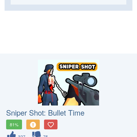
Sniper Shot: Bullet Time
81%
327
75