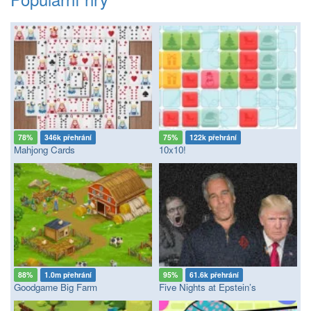
78%
346k přehrání
75%
122k přehrání
Mahjong Cards
10x10!
88%
1.0m přehrání
95%
61.6k přehrání
Goodgame Big Farm
Five Nights at Epstein’s