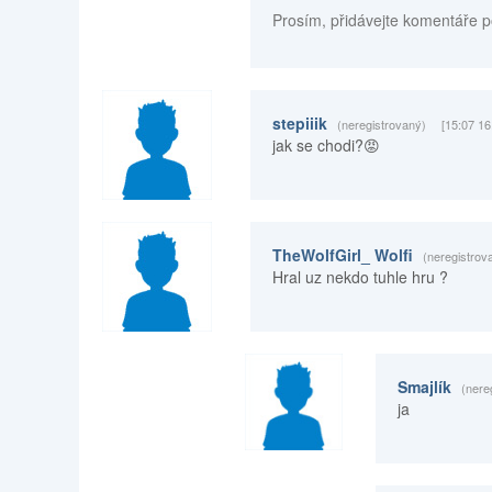
Prosím, přidávejte komentáře p
stepiiik
(neregistrovaný)
[15:07 16
jak se chodi?😡
TheWolfGirl_ Wolfi
(neregistrov
Hral uz nekdo tuhle hru ?
Smajlík
(nere
ja