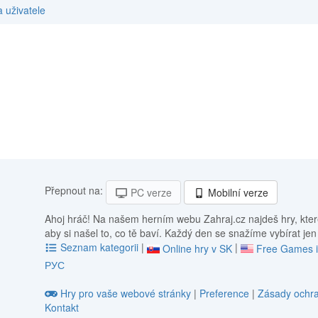
 uživatele
Přepnout na:
PC verze
Mobilní verze
Ahoj hráč! Na našem herním webu Zahraj.cz najdeš hry, kter
aby si našel to, co tě baví. Každý den se snažíme vybírat jen
Seznam kategorii
|
|
Online hry v SK
Free Games 
РУС
Hry pro vaše webové stránky
|
Preference
|
Zásady ochra
Kontakt