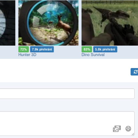
72%
7.9k přehrání
83%
5.8k přehrání
Hunter 3D
Dino Survival
😄