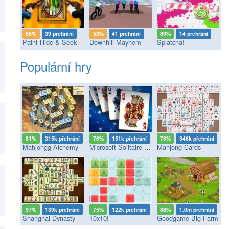
68%
39 přehrání
53%
41 přehrání
89%
14 přehrání
Paint Hide & Seek
Downhill Mayhem
Splatcha!
Populární hry
81%
315k přehrání
76%
151k přehrání
78%
346k přehrání
Mahjongg Alchemy
Microsoft Solitaire Collection
Mahjong Cards
97%
139k přehrání
75%
122k přehrání
88%
1.0m přehrání
Shanghai Dynasty
10x10!
Goodgame Big Farm