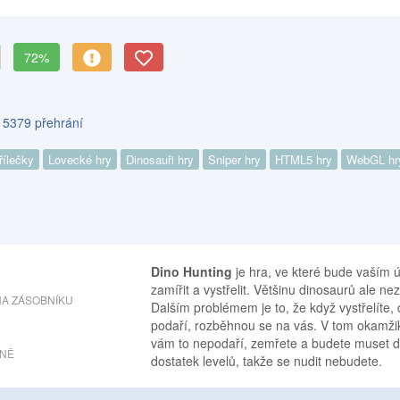
72%
s 5379 přehrání
řílečky
Lovecké hry
Dinosauři hry
Sniper hry
HTML5 hry
WebGL hr
Dino Hunting
je hra, ve které bude vaším 
zamířit a vystřelit. Většinu dinosaurů ale ne
A ZÁSOBNÍKU
Dalším problémem je to, že když vystřelíte, 
podaří, rozběhnou se na vás. V tom okamžiku
vám to nepodaří, zemřete a budete muset da
ANĚ
dostatek levelů, takže se nudit nebudete.