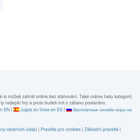
é si můžeš zahrát online bez stahování. Také máme řadu kategorií,
 ty nejlepší hry a proto budeš mít o zábavu postaráno.
|
|
in EN
Jugos en línea en ES
Бесплатные онлайн-игры на
ny osobních údajů
|
Pravidla pro cookies
|
Základní pravidla
|