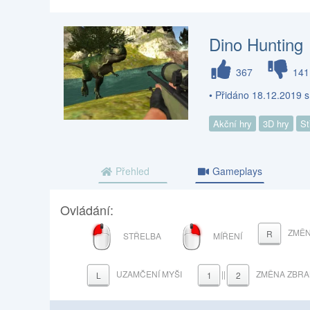
Dino Hunting
367
141
• Přidáno 18.12.2019 
Akční hry
3D hry
St
Přehled
Gameplays
Ovládání:
LEVÉ
PRAVÉ
ZMĚN
R
STŘELBA
MÍŘENÍ
TLAČÍTKO
TLAČÍTKO
MYŠI
MYŠI
UZAMČENÍ MYŠI
||
ZMĚNA ZBR
L
1
2