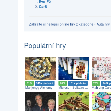
Evo-F2
CarS
Zahrajte si nejlepší online hry z kategorie - Auta hr
Populární hry
81%
315k přehrání
76%
151k přehrání
78%
346k p
Mahjongg Alchemy
Microsoft Solitaire Collection
Mahjong Car