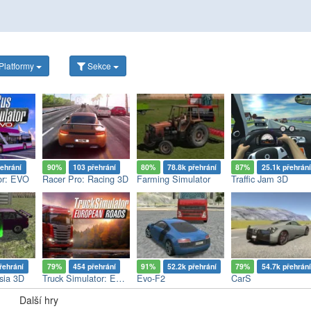
Platformy
Sekce
řehrání
90%
103 přehrání
80%
78.8k přehrání
87%
25.1k přehrání
or: EVO
Racer Pro: Racing 3D
Farming Simulator
Traffic Jam 3D
řehrání
79%
454 přehrání
91%
52.2k přehrání
79%
54.7k přehrání
sia 3D
Truck Simulator: European Roads
Evo-F2
CarS
Další hry