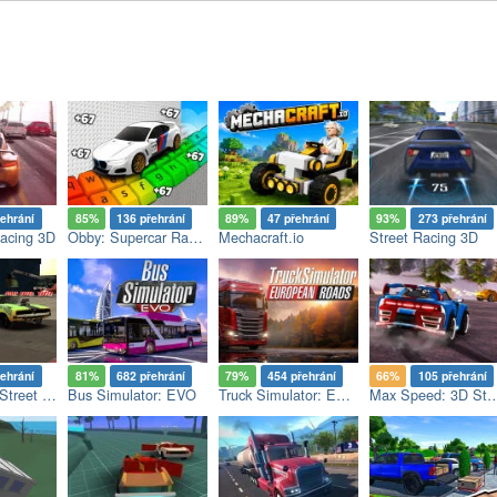
řehrání
85%
136 přehrání
89%
47 přehrání
93%
273 přehrání
acing 3D
Obby: Supercar Race on a Giant Keyboard
Mechacraft.io
Street Racing 3D
řehrání
81%
682 přehrání
79%
454 přehrání
66%
105 přehrání
Drag Battle: Street Racing
Bus Simulator: EVO
Truck Simulator: European Roads
Max Speed: 3D St