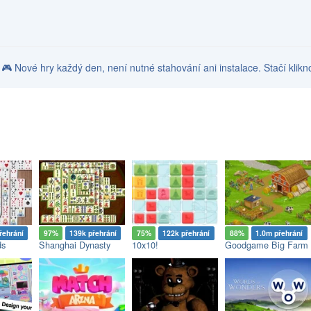
y. 🎮 Nové hry každý den, není nutné stahování ani instalace. Stačí klikn
řehrání
97%
139k přehrání
75%
122k přehrání
88%
1.0m přehrání
ds
Shanghai Dynasty
10x10!
Goodgame Big Farm