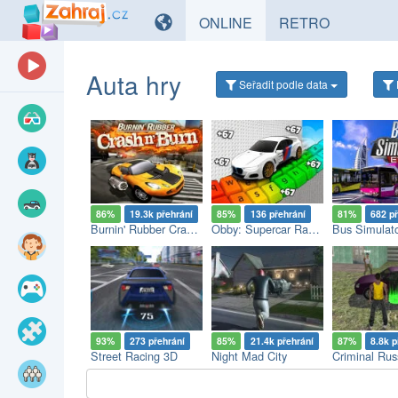
HRY
HRY
ONLINE
RETRO
Auta hry
Seřadit
podle data
86%
19.3k přehrání
85%
136 přehrání
81%
682 p
Burnin' Rubber Crash n' Burn
Obby: Supercar Race on a Giant Keyboard
Bus Simulat
93%
273 přehrání
85%
21.4k přehrání
87%
8.8k p
Street Racing 3D
Night Mad City
Criminal Rus