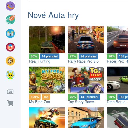
Nové Auta hry
80%
14 přehrání
77%
24 přehrání
90%
103 p
Real Hunting
Rally Race Pro 3.0
Racer Pro: R
op
etro
T
R
100%
Top
76%
131 přehrání
89%
148 p
My Free Zoo
Toy Story Racer