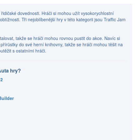
 řidičské dovednosti. Hráči si mohou užít vysokorychlostní
ížnosti. Tři nejoblíbenější hry v této kategorii jsou Traffic Jam
nstalovat, takže se hráči mohou rovnou pustit do akce. Navíc si
přírůstky do své herní knihovny, takže se hráči mohou těšit na
těžit s ostatními hráči.
Auta hry?
 2
Builder