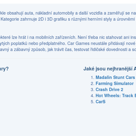
le obsahují auta, nákladní automobily a další vozidla a zaměřují se na
ategorie zahrnuje 2D i 3D grafiku s různými herními styly a úrovněmi obt
některé lze hrát i na mobilních zařízeních. Není třeba nic stahovat ani i
rytých poplatků nebo předplatného. Car Games neustále přidávají nové 
vný a zábavný způsob, jak trávit čas, testovat řidičské dovednosti a sou
hry?
Jaké jsou nejhranější 
Madalin Stunt Cars
Farming Simulator
Crash Drive 2
Hot Wheels: Track 
CarS