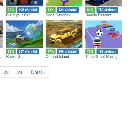
79%
105 přehrání
84%
124 přehrání
81%
750 přehrání
 Simulator: Supermarket 2026
Build your Car
Soda Sandbox
Deadly Descent
89%
567 přehrání
77%
508 přehrání
78%
198 přehrání
attletown GTA
RocketGoal io
Offroad Island
Turbo Stunt Racing
23
24
Další »