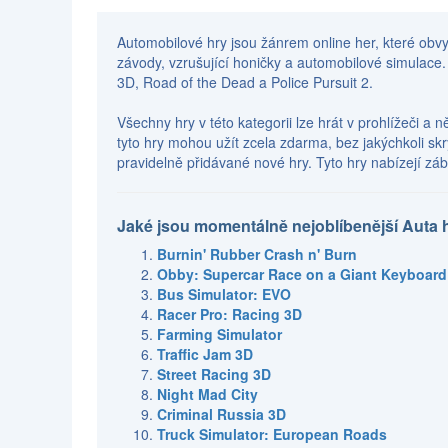
Automobilové hry jsou žánrem online her, které obvyk
závody, vzrušující honičky a automobilové simulace. K
3D, Road of the Dead a Police Pursuit 2.
Všechny hry v této kategorii lze hrát v prohlížeči a 
tyto hry mohou užít zcela zdarma, bez jakýchkoli sk
pravidelně přidávané nové hry. Tyto hry nabízejí zába
Jaké jsou momentálně nejoblíbenější Auta 
Burnin' Rubber Crash n' Burn
Obby: Supercar Race on a Giant Keyboard
Bus Simulator: EVO
Racer Pro: Racing 3D
Farming Simulator
Traffic Jam 3D
Street Racing 3D
Night Mad City
Criminal Russia 3D
Truck Simulator: European Roads