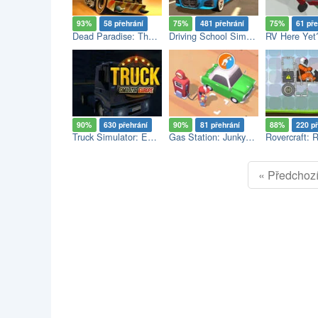
93%
58 přehrání
75%
481 přehrání
75%
61 pře
Dead Paradise: The Road Warrior
Driving School Simulator
RV Here Yet
90%
630 přehrání
90%
81 přehrání
88%
220 p
Truck Simulator: Europe
Gas Station: Junkyard Tycoon
« Předchoz