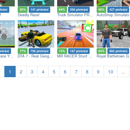
hrání
95%
141 přehrání
84%
356 přehrání
86%
427 přehrání
?
Deadly Race!
Truck Simulator PRO 2
AutoShop
řehrání
77%
706 přehrání
74%
187 přehrání
83%
860 přehrání
Rovercraft: Race Your Space Car
DTA 7 - Real Gangster
MR RACER Stunt Mania
Royal B
í
1
2
3
4
5
6
7
8
9
10
...