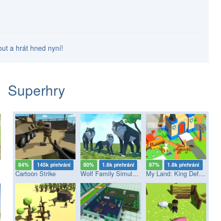
out a hrát hned nyní!
Superhry
84%
145k přehrání
80%
1.6k přehrání
87%
1.8k přehrání
Cartoon Strike
Wolf Family Simulator
My Land: King Defender