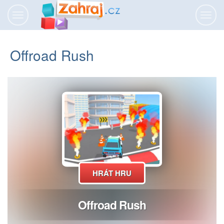
Přepnout
Přepn
navigaci
navig
Offroad Rush