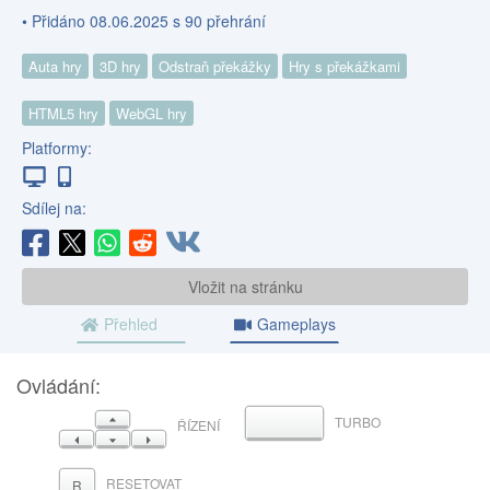
• Přidáno 08.06.2025 s 90 přehrání
Auta hry
3D hry
Odstraň překážky
Hry s překážkami
HTML5 hry
WebGL hry
Platformy:
Sdílej na:
Vložit na stránku
Přehled
Gameplays
Ovládání:
NAHORU
TURBO
MEZERNÍK
ŘÍZENÍ
VLEVO
DOLŮ
VPRAVO
RESETOVAT
R