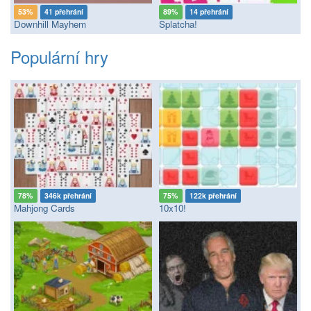
53%
41 přehrání
89%
14 přehrání
Downhill Mayhem
Splatcha!
Populární hry
78%
346k přehrání
75%
122k přehrání
Mahjong Cards
10x10!