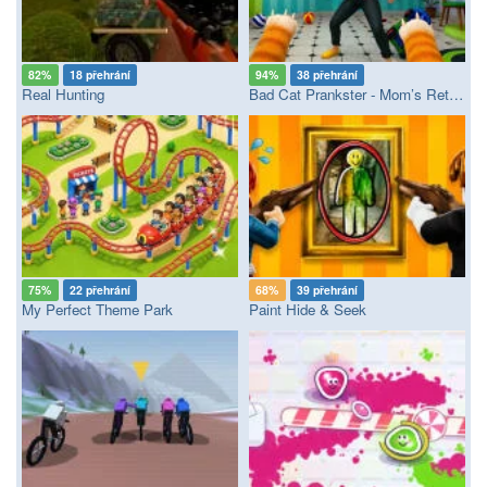
82%
18 přehrání
94%
38 přehrání
Real Hunting
Bad Cat Prankster - Mom’s Return
75%
22 přehrání
68%
39 přehrání
My Perfect Theme Park
Paint Hide & Seek