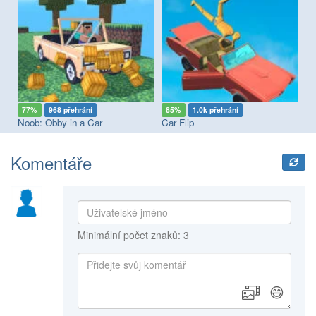
77%
968 přehrání
85%
1.0k přehrání
6
Noob: Obby in a Car
Car Flip
Ho
Komentáře
Minimální počet znaků: 3
😄