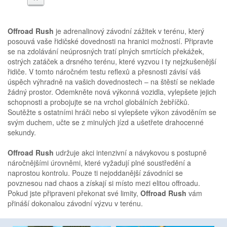
Offroad Rush
je adrenalinový závodní zážitek v terénu, který
posouvá vaše řidičské dovednosti na hranici možností. Připravte
se na zdolávání neúprosných tratí plných smrtících překážek,
ostrých zatáček a drsného terénu, které vyzvou i ty nejzkušenější
řidiče. V tomto náročném testu reflexů a přesnosti závisí váš
úspěch výhradně na vašich dovednostech – na štěstí se neklade
žádný prostor. Odemkněte nová výkonná vozidla, vylepšete jejich
schopnosti a probojujte se na vrchol globálních žebříčků.
Soutěžte s ostatními hráči nebo si vylepšete výkon závoděním se
svým duchem, učte se z minulých jízd a ušetřete drahocenné
sekundy.
Offroad Rush
udržuje akci intenzivní a návykovou s postupně
náročnějšími úrovněmi, které vyžadují plné soustředění a
naprostou kontrolu. Pouze ti nejoddanější závodníci se
povznesou nad chaos a získají si místo mezi elitou offroadu.
Pokud jste připraveni překonat své limity,
Offroad Rush
vám
přináší dokonalou závodní výzvu v terénu.