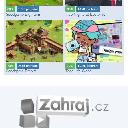
88%
1.0m přehrání
95%
61.6k přehrání
Goodgame Big Farm
Five Nights at Epstein’s
73%
246k přehrání
72%
62.2k přehrání
Goodgame Empire
Toca Life World