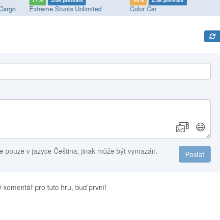
71%
3.8k přehrání
60%
2.3k přehrání
 Cargo
Extreme Stunts Unlimited
Color Car
😄
e pouze v jazyce Čeština, jinak může být vymazán.
Poslat
 komentář pro tuto hru, buď první!