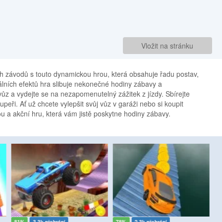
Vložit na stránku
ch závodů s touto dynamickou hrou, která obsahuje řadu postav,
uálních efektů hra slibuje nekonečné hodiny zábavy a
vůz a vydejte se na nezapomenutelný zážitek z jízdy. Sbírejte
peři. Ať už chcete vylepšit svůj vůz v garáži nebo si koupit
vou a akční hru, která vám jistě poskytne hodiny zábavy.