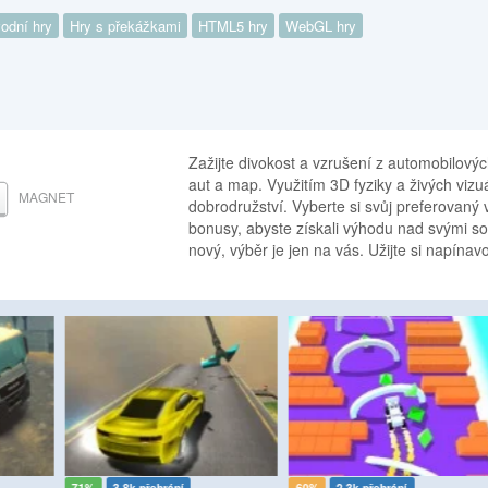
odní hry
Hry s překážkami
HTML5 hry
WebGL hry
Zažijte divokost a vzrušení z automobilový
aut a map. Využitím 3D fyziky a živých viz
MAGNET
dobrodružství. Vyberte si svůj preferovaný 
bonusy, abyste získali výhodu nad svými sou
nový, výběr je jen na vás. Užijte si napína