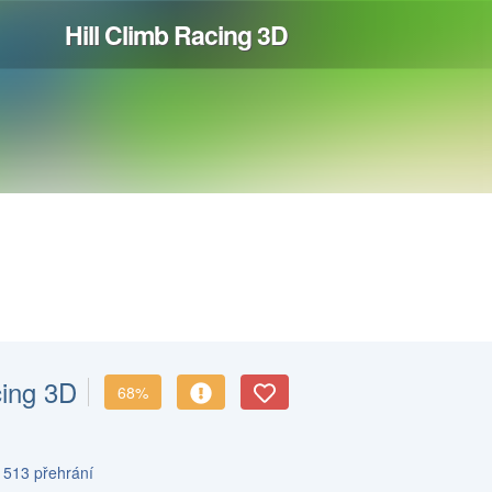
cing 3D
68%
 513 přehrání