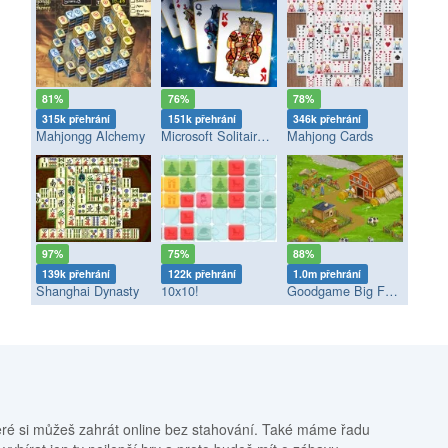
81%
76%
78%
315k přehrání
151k přehrání
346k přehrání
Mahjongg Alchemy
Microsoft Solitaire Collection
Mahjong Cards
97%
75%
88%
139k přehrání
122k přehrání
1.0m přehrání
Shanghai Dynasty
10x10!
Goodgame Big Farm
eré si můžeš zahrát online bez stahování. Také máme řadu