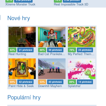
81%
3.3k přehrání
78%
2.3k přehrání
9
Xtreme Monster Truck
Real Impossible Track 3D
Ma
Nové hry
82%
21 přehrání
88%
39 přehrání
78%
23 přehrání
Real Hunting
Bad Cat Prankster - Mom’s Return
My Perfect Theme Park
69%
42 přehrání
53%
43 přehrání
89%
14 přehrání
Paint Hide & Seek
Downhill Mayhem
Splatcha!
Populární hry