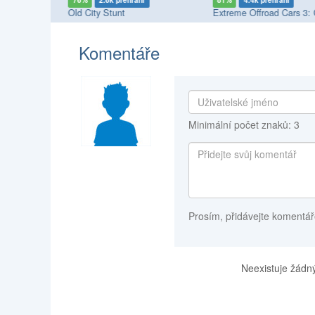
76%
2.6k přehrání
81%
4.4k přehrání
Old City Stunt
Extreme Offroad Cars 3:
Komentáře
Minimální počet znaků: 3
Prosím, přidávejte komentář
Neexistuje žádný