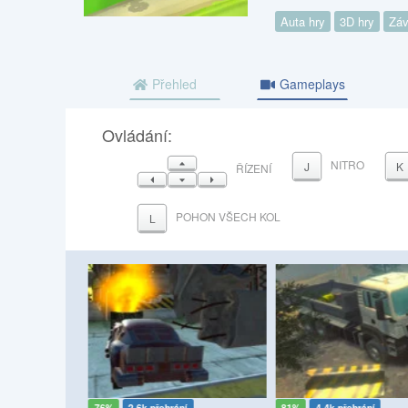
Auta hry
3D hry
Záv
Přehled
Gameplays
Ovládání:
NAHORU
NITRO
J
K
ŘÍZENÍ
VLEVO
DOLŮ
VPRAVO
POHON VŠECH KOL
L