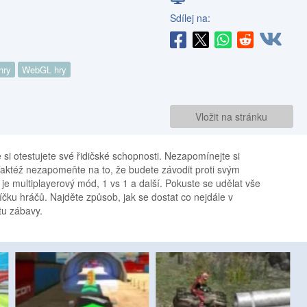
Sdílej na:
hry
WebGL hry
Vložit na stránku
si otestujete své řidičské schopnosti. Nezapomínejte si
aktéž nezapomeňte na to, že budete závodit proti svým
e multiplayerový mód, 1 vs 1 a další. Pokuste se udělat vše
říčku hráčů. Najděte způsob, jak se dostat co nejdále v
tu zábavy.