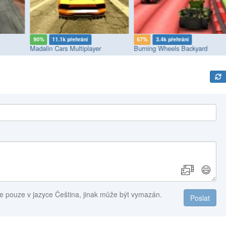
90%
11.1k přehrání
67%
3.4k přehrání
Madalin Cars Multiplayer
Burning Wheels Backyard
😄
e pouze v jazyce Čeština, jinak může být vymazán.
Poslat