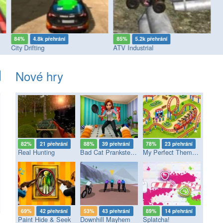
84%
4.8k přehrání
85%
5.2k přehrání
8
City Drifting
ATV Industrial
Bu
Nové hry
82%
21 přehrání
88%
39 přehrání
78%
23 přehrání
Real Hunting
Bad Cat Prankster - Mom’s Return
My Perfect Theme Park
69%
42 přehrání
53%
43 přehrání
89%
14 přehrání
Paint Hide & Seek
Downhill Mayhem
Splatcha!