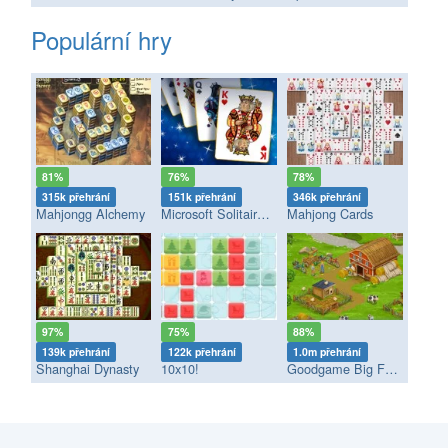
Populární hry
81%
76%
78%
315k přehrání
151k přehrání
346k přehrání
Mahjongg Alchemy
Microsoft Solitaire Collection
Mahjong Cards
97%
75%
88%
139k přehrání
122k přehrání
1.0m přehrání
Shanghai Dynasty
10x10!
Goodgame Big Farm