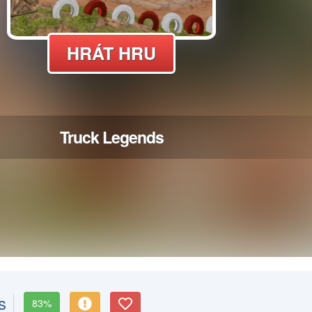
s
83%