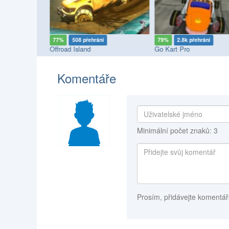
í
77%
508 přehrání
79%
2.8k přehrání
ckup Drive
Offroad Island
Go Kart Pro
Komentáře
Minimální počet znaků: 3
Prosím, přidávejte komentář