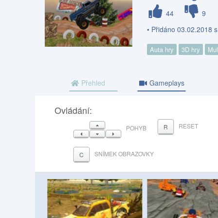
44
9
• Přidáno 03.02.2018 
Auta hry
3D hry
Mul
Přehled
Gameplays
Ovládání:
NAHORU
RESET
R
POHYB
VLEVO
DOLŮ
VPRAVO
SNÍMEK OBRAZOVKY
C