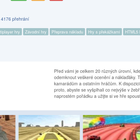
s 4176 přehrání
tiplayer hry
Závodní hry
Přeprava nákladu
Hry s překážkami
HTML5 
Před vámi je celkem 20 různých úrovní, kde 
odemknout veškeré ocenění a náklaďáky. T
kamarádům a ostatním hráčům. K dispozici j
proto, abyste se vyšplhali co nejvýše v žeb
naprostém pořádku a užijte si ve hře spous