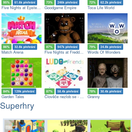
95%
61.6k přehrání
73%
246k přehrání
72%
62.2k přehrání
Five Nights at Epstein’s
Goodgame Empire
Toca Life World
86%
32.8k přehrání
87%
947k přehrání
79%
24.8k přehrání
Match Arena
Five Nights at Freddy's
Words Of Wonders
84%
129k přehrání
87%
58.4k přehrání
78%
30.4k přehrání
Garden Tales
Člověče nezlob se - Multiplayer
Granny
Superhry