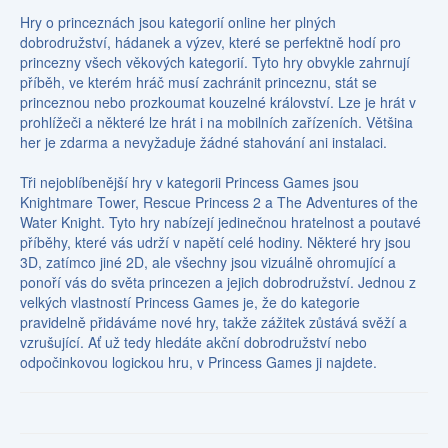
Hry o princeznách jsou kategorií online her plných
dobrodružství, hádanek a výzev, které se perfektně hodí pro
princezny všech věkových kategorií. Tyto hry obvykle zahrnují
příběh, ve kterém hráč musí zachránit princeznu, stát se
princeznou nebo prozkoumat kouzelné království. Lze je hrát v
prohlížeči a některé lze hrát i na mobilních zařízeních. Většina
her je zdarma a nevyžaduje žádné stahování ani instalaci.
Tři nejoblíbenější hry v kategorii Princess Games jsou
Knightmare Tower, Rescue Princess 2 a The Adventures of the
Water Knight. Tyto hry nabízejí jedinečnou hratelnost a poutavé
příběhy, které vás udrží v napětí celé hodiny. Některé hry jsou
3D, zatímco jiné 2D, ale všechny jsou vizuálně ohromující a
ponoří vás do světa princezen a jejich dobrodružství. Jednou z
velkých vlastností Princess Games je, že do kategorie
pravidelně přidáváme nové hry, takže zážitek zůstává svěží a
vzrušující. Ať už tedy hledáte akční dobrodružství nebo
odpočinkovou logickou hru, v Princess Games ji najdete.