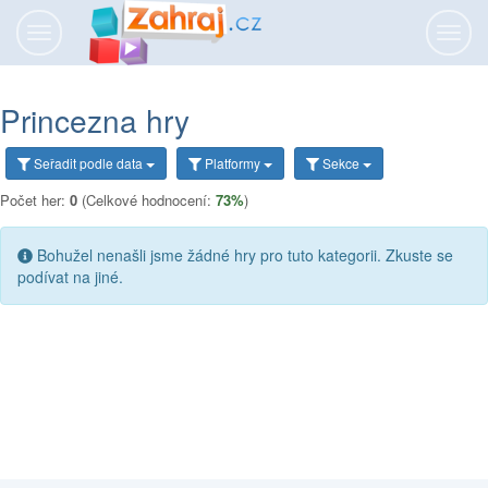
Přepnout
Přepn
navigaci
navig
Princezna hry
Seřadit
podle data
Platformy
Sekce
Počet her:
0
(Celkové hodnocení:
73%
)
Bohužel nenašli jsme žádné hry pro tuto kategorii. Zkuste se
podívat na jiné.