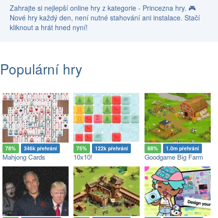
Zahrajte si nejlepší online hry z kategorie - Princezna hry. 🎮
Nové hry každý den, není nutné stahování ani instalace. Stačí
kliknout a hrát hned nyní!
Populární hry
78%
346k přehrání
75%
122k přehrání
88%
1.0m přehrání
Mahjong Cards
10x10!
Goodgame Big Farm