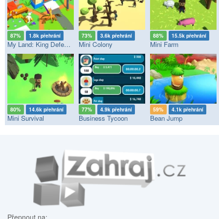
87%
1.8k přehrání
73%
3.6k přehrání
88%
15.5k přehrání
My Land: King Defender
Mini Colony
Mini Farm
80%
14.6k přehrání
77%
4.9k přehrání
59%
4.1k přehrání
Mini Survival
Business Tycoon
Bean Jump
Přepnout na: