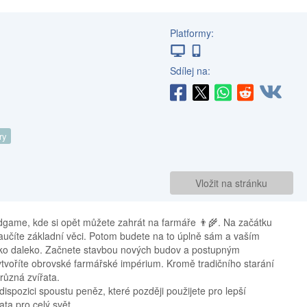
Platformy:
Sdílej na:
ry
Vložit na stránku
game, kde si opět můžete zahrát na farmáře 👨‍🌾. Na začátku
učíte základní věci. Potom budete na to úplně sám a vaším
oko daleko. Začnete stavbou nových budov a postupným
ytvoříte obrovské farmářské impérium. Kromě tradičního starání
různá zvířata.
spozici spoustu peněz, které později použijete pro lepší
ta pro celý svět.