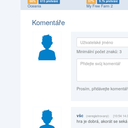
66%
615 přehrání
57%
9.7k přehrání
Oceania
My Free Farm 2
Komentáře
Minimální počet znaků: 3
Prosím, přidávejte komentář
všc
(neregistrovaný)
[10:54 14.
hra je dobrá, akorát se seká