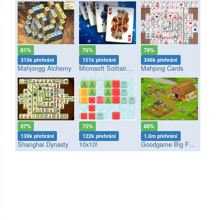
81%
76%
78%
315k přehrání
151k přehrání
346k přehrání
Mahjongg Alchemy
Microsoft Solitaire Collection
Mahjong Cards
97%
75%
88%
139k přehrání
122k přehrání
1.0m přehrání
Shanghai Dynasty
10x10!
Goodgame Big Farm