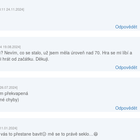
8:11 24.11.2024]
Odpovědět
24 19.08.2024]
u? Nevím, co se stalo, už jsem měla úroveň nad 70. Hra se mi líbí a
i hrát od začátku. Děkuji.
Odpovědět
 26.07.2024]
sem překvapená
né chyby)
Odpovědět
11.01.2024]
i vás to přestane bavit😑 mě se to právě seklo…😆