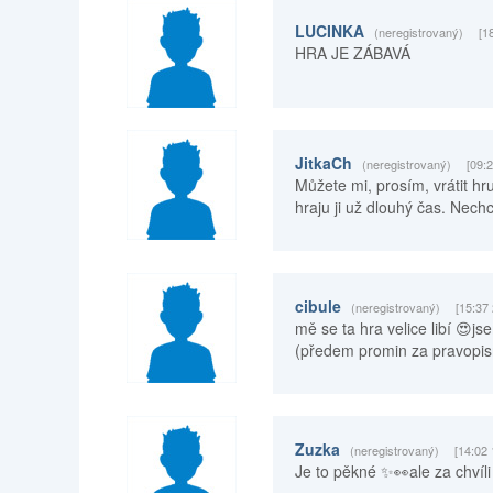
LUCINKA
(neregistrovaný)
[1
HRA JE ZÁBAVÁ
JitkaCh
(neregistrovaný)
[09:
Můžete mi, prosím, vrátit hr
hraju ji už dlouhý čas. Nechc
cibule
(neregistrovaný)
[15:37
mě se ta hra velice libí 😍j
(předem promin za pravopis
Zuzka
(neregistrovaný)
[14:02 
Je to pěkné ✨👀ale za chvíl