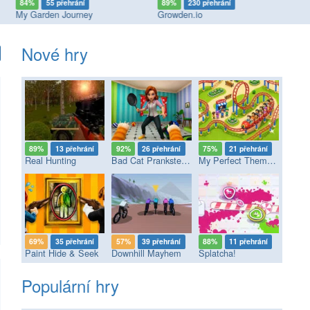
84%
55 přehrání
89%
230 přehrání
7
My Garden Journey
Growden.io
My
Nové hry
89%
13 přehrání
92%
26 přehrání
75%
21 přehrání
Real Hunting
Bad Cat Prankster - Mom’s Return
My Perfect Theme Park
69%
35 přehrání
57%
39 přehrání
88%
11 přehrání
Paint Hide & Seek
Downhill Mayhem
Splatcha!
Populární hry