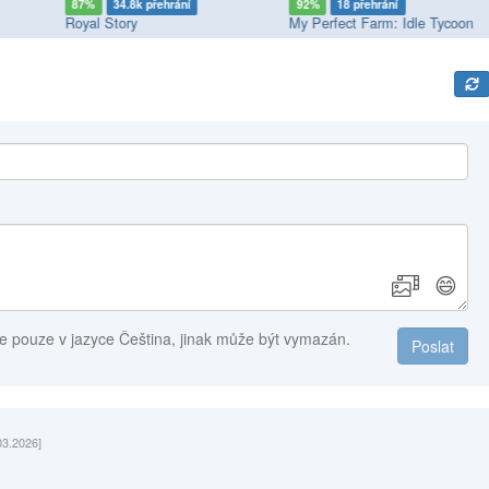
87%
34.8k přehrání
92%
18 přehrání
Royal Story
My Perfect Farm: Idle Tycoon
😄
e pouze v jazyce Čeština, jinak může být vymazán.
Poslat
03.2026]