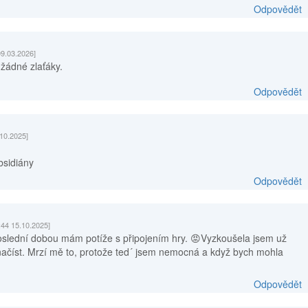
Odpovědět
09.03.2026]
 žádné zlaťáky.
Odpovědět
.10.2025]
bsidiány
Odpovědět
:44 15.10.2025]
 poslední dobou mám potíže s připojením hry. 😡Vyzkoušela jsem už
načíst. Mrzí mě to, protože ted´ jsem nemocná a když bych mohla
Odpovědět