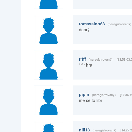
tomassino63
(neregistrovaný)
dobrý
rrfff
(neregistrovaný)
[13:58 03.
**** hra
pipin
(neregistrovaný)
[17:36 1
mě se to líbí
nili13
(neregistrovaný)
[14:27 