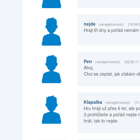
nejde
(neregistrovaný)
[19:49 
Hraji tři dny a pořád nemám
Petr
(neregistrovaný)
[02:26 17
Ahoj,
Chci se zeptat, jak získám o
Klapalka
(neregistrovaný)
[11
Hru hraji už přes 6 let, ale
3 prohlížeče a pořád nejde 
hrát, tak to nejde.