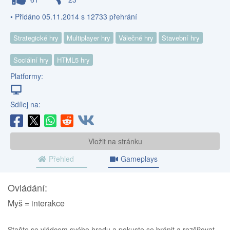
• Přidáno 05.11.2014 s 12733 přehrání
Strategické hry
Multiplayer hry
Válečné hry
Stavební hry
Sociální hry
HTML5 hry
Platformy:
Sdílej na:
Vložit na stránku
Přehled
Gameplays
Ovládání:
Myš = interakce
Staňte se vládcem svého hradu a pokuste se bránit a rozšiřovat