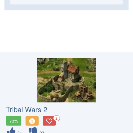
Tribal Wars 2
2
73%
61
23