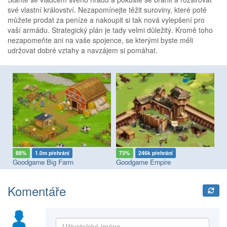
své vlastní království. Nezapomínejte těžit suroviny, které poté
můžete prodat za peníze a nakoupit si tak nová vylepšení pro
vaší armádu. Strategický plán je tady velmi důležitý. Kromě toho
nezapomeňte ani na vaše spojence, se kterými byste měli
udržovat dobré vztahy a navzájem si pomáhat.
88%
1.0m přehrání
73%
246k přehrání
7
Goodgame Big Farm
Goodgame Empire
Ob
Komentáře