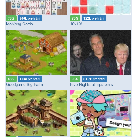
78%
346k přehrání
75%
122k přehrání
Mahjong Cards
10x10!
88%
1.0m přehrání
95%
61.7k přehrání
Goodgame Big Farm
Five Nights at Epstein’s