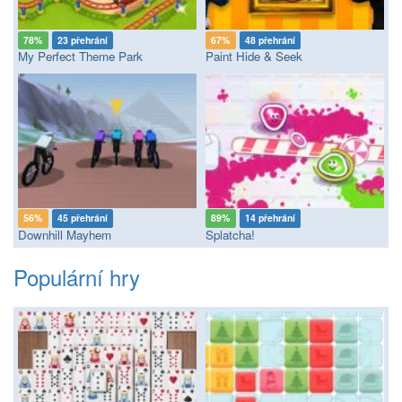
78%
23 přehrání
67%
48 přehrání
My Perfect Theme Park
Paint Hide & Seek
56%
45 přehrání
89%
14 přehrání
Downhill Mayhem
Splatcha!
Populární hry