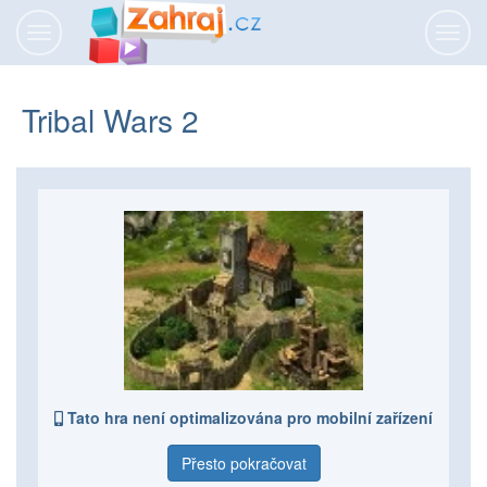
Přepnout
Přepn
navigaci
navig
Tribal Wars 2
Tato hra není optimalizována pro mobilní zařízení
Přesto pokračovat