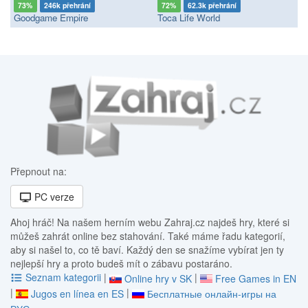
73%
246k přehrání
72%
62.3k přehrání
Goodgame Empire
Toca Life World
Přepnout na:
PC verze
Ahoj hráč! Na našem herním webu Zahraj.cz najdeš hry, které si
můžeš zahrát online bez stahování. Také máme řadu kategorií,
aby si našel to, co tě baví. Každý den se snažíme vybírat jen ty
nejlepší hry a proto budeš mít o zábavu postaráno.
Seznam kategorii
|
|
Online hry v SK
Free Games in EN
|
|
Jugos en línea en ES
Бесплатные онлайн-игры на