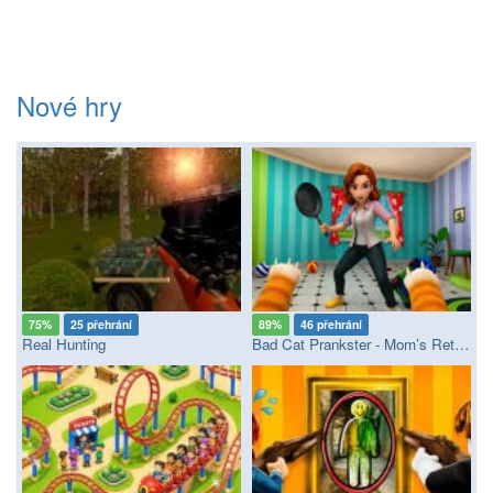
Nové hry
75%
25 přehrání
89%
46 přehrání
Real Hunting
Bad Cat Prankster - Mom’s Return