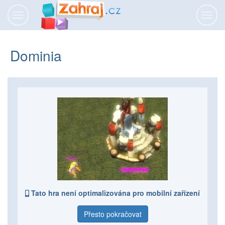
Přepnout
Přepn
navigaci
navig
Dominia
Tato hra není optimalizována pro mobilní zařízení
Přesto pokračovat