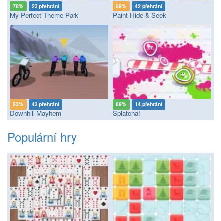
78%
23 přehrání
69%
42 přehrání
My Perfect Theme Park
Paint Hide & Seek
53%
43 přehrání
89%
14 přehrání
Downhill Mayhem
Splatcha!
Populární hry