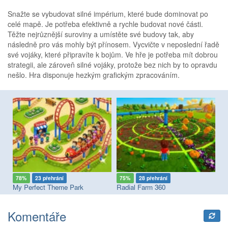
Snažte se vybudovat silné impérium, které bude dominovat po
celé mapě. Je potřeba efektivně a rychle budovat nové části.
Těžte nejrůznější suroviny a umístěte své budovy tak, aby
následně pro vás mohly být přínosem. Vycvičte v neposlední řadě
své vojáky, které připravíte k bojům. Ve hře je potřeba mít dobrou
strategii, ale zároveň silné vojáky, protože bez nich by to opravdu
nešlo. Hra disponuje hezkým grafickým zpracováním.
78%
23 přehrání
75%
28 přehrání
8
My Perfect Theme Park
Radial Farm 360
Re
Komentáře