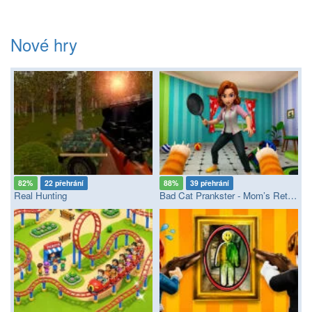
Nové hry
82%
22 přehrání
88%
39 přehrání
Real Hunting
Bad Cat Prankster - Mom’s Return