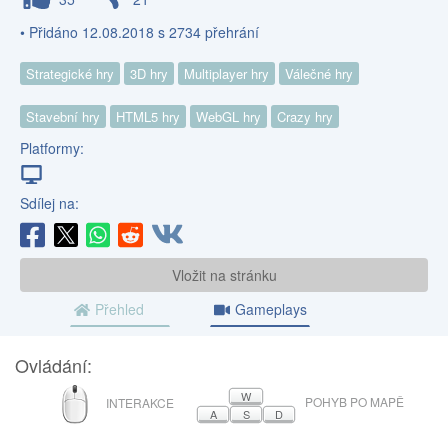
• Přidáno 12.08.2018 s 2734 přehrání
Strategické hry
3D hry
Multiplayer hry
Válečné hry
Stavební hry
HTML5 hry
WebGL hry
Crazy hry
Platformy:
Sdílej na:
Vložit na stránku
Přehled
Gameplays
Ovládání:
MYŠ
W
POHYB PO MAPĚ
INTERAKCE
A
S
D