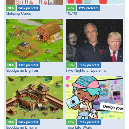
78%
346k přehrání
75%
122k přehrání
Mahjong Cards
10x10!
88%
1.0m přehrání
95%
61.6k přehrání
Goodgame Big Farm
Five Nights at Epstein’s
73%
246k přehrání
72%
62.2k přehrání
Goodgame Empire
Toca Life World