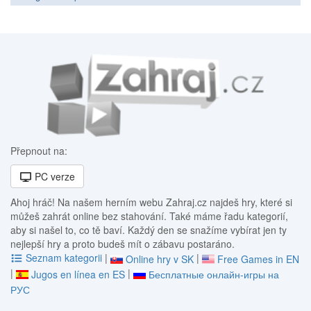
Přepnout na:
PC verze
Ahoj hráč! Na našem herním webu Zahraj.cz najdeš hry, které si
můžeš zahrát online bez stahování. Také máme řadu kategorií,
aby si našel to, co tě baví. Každý den se snažíme vybírat jen ty
nejlepší hry a proto budeš mít o zábavu postaráno.
Seznam kategorii
|
|
Online hry v SK
Free Games in EN
|
|
Jugos en línea en ES
Бесплатные онлайн-игры на
РУС