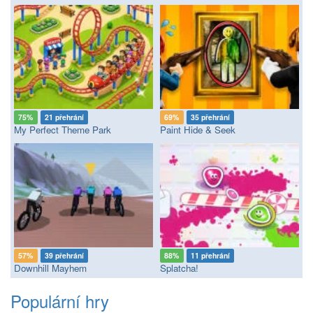
75%
21 přehrání
69%
35 přehrání
My Perfect Theme Park
Paint Hide & Seek
57%
39 přehrání
88%
11 přehrání
Downhill Mayhem
Splatcha!
Populární hry