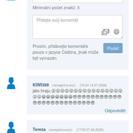
Minimální počet znaků: 3
😄
Prosím, přidávejte komentáře
Poslat
pouze v jazyce Čeština, jinak může
být vymazán.
KIWI388
(neregistrovaný)
[16:34 14.07.2026]
játo hraju.😝😝😝😝😝😝😝😝😝😝😝😝😜😜😜😜
😜😜😁😁😁😁😁😁😁😎😎😎😎😎😎😎😎😎😎😎
😎😎😎😎😎😎😎😎😎😎😎😎😎😎
Odpovědět
Tereza
(neregistrovaný)
[17:53 27.06.2026]