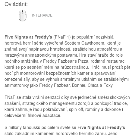
Ovládání:
MYŠ
INTERAKCE
Five Nights at Freddy's
(FNaF 1) je populární nezávislá
hororová herní série vytvořená Scottem Cawthonem, která je
známá svojí napínavou hratelností, strašidelnou atmosférou a
mrazivými animatronickými postavami. Hra staví hráče do role
nočního strážníka v Freddy Fazbear's Pizza, rodinné restauraci,
která se po setmění mění na hrůzostrašnou. Hráči musí prožít pět
nocí při monitorování bezpečnostních kamer a spravování
omezené síly, aby se vyhnuli smrtelným utkáním se strašidelnými
animatroniky jako Freddy Fazbear, Bonnie, Chica a Foxy.
FNaF se stala virální senzací díky své jedinečné směsi skokových
strašení, strategického managementu zdrojů a pohlcující tradice,
která zahrnuje řadu pokračování, spin-off, romány a dokonce i
celovečerní filmové adaptace.
S miliony fanoušků po celém světě se
Five Nights at Freddy's
stalo základním kamenem hororového herního žánru. Jeho