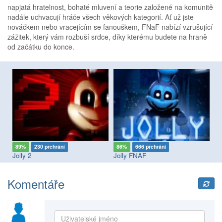
napjatá hratelnost, bohaté mluvení a teorie založené na komunitě
nadále uchvacují hráče všech věkových kategorií. Ať už jste
nováčkem nebo vracejícím se fanouškem, FNaF nabízí vzrušující
zážitek, který vám rozbuší srdce, díky kterému budete na hraně
od začátku do konce.
89%
230 přehrání
86%
666 přehrání
8
Jolly 2
Jolly FNAF
Fi
Komentáře