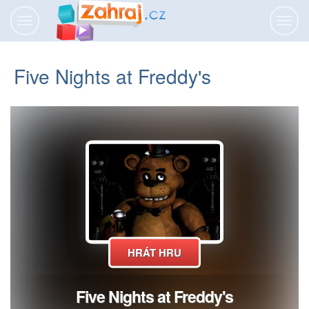
Přepnout
Přepn
navigaci
navig
Five Nights at Freddy's