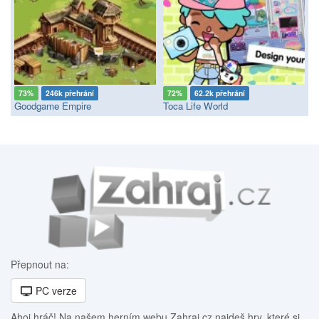
73%
246k přehrání
72%
62.2k přehrání
Goodgame Empire
Toca Life World
Přepnout na:
PC verze
Ahoj hráč! Na našem herním webu Zahraj.cz najdeš hry, které si