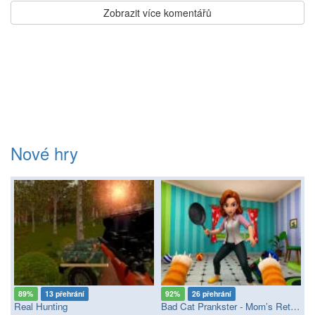
Zobrazit více komentářů
Nové hry
89%
13 přehrání
92%
26 přehrání
Real Hunting
Bad Cat Prankster - Mom’s Return