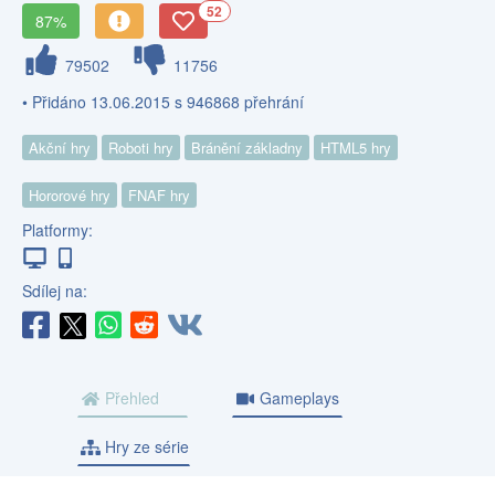
52
87%
79502
11756
• Přidáno 13.06.2015 s 946868 přehrání
Akční hry
Roboti hry
Bránění základny
HTML5 hry
Hororové hry
FNAF hry
Platformy:
Sdílej na:
Přehled
Gameplays
Hry ze série