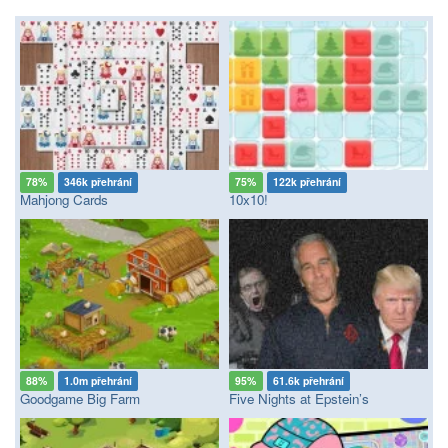
78%
346k přehrání
75%
122k přehrání
Mahjong Cards
10x10!
88%
1.0m přehrání
95%
61.6k přehrání
Goodgame Big Farm
Five Nights at Epstein’s