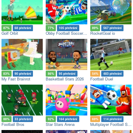
87%
68 přehrání
77%
105 přehrání
89%
567 přehrání
Golf Orbit
Obby Football Soccer 3D
RocketGoal io
83%
90 přehrání
86%
95 přehrání
54%
483 přehrání
My Fast Brainrot
Basketball Stars 2026
Football Duel
88%
33 přehrání
92%
164 přehrání
69%
114 přehrání
Football Bros
Star Stars Arena
Multiplayer Football Soccer 3D