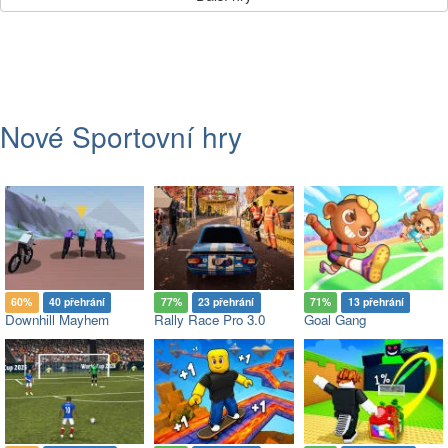
Nové Sportovní hry
60%
40 přehrání
77%
23 přehrání
71%
13 přehrání
Downhill Mayhem
Rally Race Pro 3.0
Goal Gang