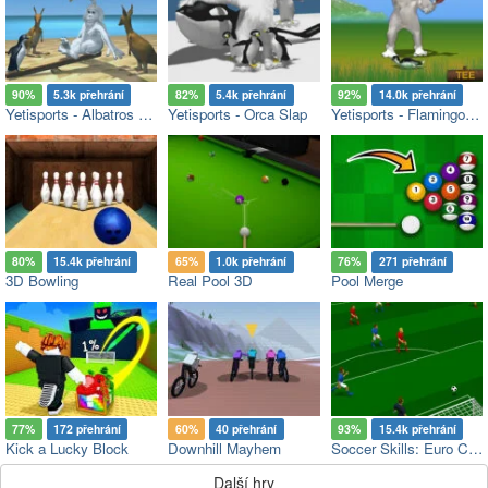
90%
5.3k přehrání
82%
5.4k přehrání
92%
14.0k přehrání
Yetisports - Albatros overload
Yetisports - Orca Slap
Yetisports - Flamingo drive
80%
15.4k přehrání
65%
1.0k přehrání
76%
271 přehrání
3D Bowling
Real Pool 3D
Pool Merge
77%
172 přehrání
60%
40 přehrání
93%
15.4k přehrání
Kick a Lucky Block
Downhill Mayhem
Soccer Skills: Euro Cup 2021
Další hry