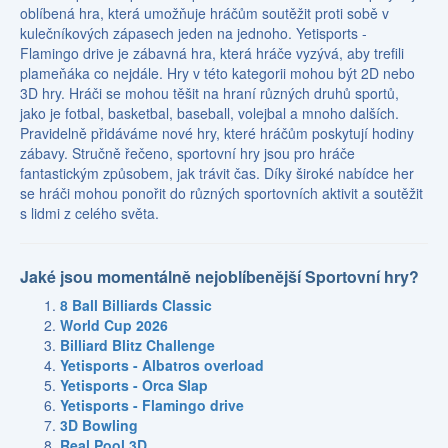
oblíbená hra, která umožňuje hráčům soutěžit proti sobě v
kulečníkových zápasech jeden na jednoho. Yetisports -
Flamingo drive je zábavná hra, která hráče vyzývá, aby trefili
plameňáka co nejdále. Hry v této kategorii mohou být 2D nebo
3D hry. Hráči se mohou těšit na hraní různých druhů sportů,
jako je fotbal, basketbal, baseball, volejbal a mnoho dalších.
Pravidelně přidáváme nové hry, které hráčům poskytují hodiny
zábavy. Stručně řečeno, sportovní hry jsou pro hráče
fantastickým způsobem, jak trávit čas. Díky široké nabídce her
se hráči mohou ponořit do různých sportovních aktivit a soutěžit
s lidmi z celého světa.
Jaké jsou momentálně nejoblíbenější Sportovní hry?
8 Ball Billiards Classic
World Cup 2026
Billiard Blitz Challenge
Yetisports - Albatros overload
Yetisports - Orca Slap
Yetisports - Flamingo drive
3D Bowling
Real Pool 3D