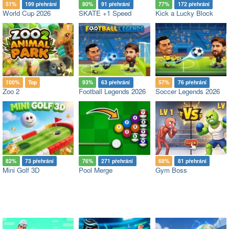
51%
199 přehrání
80%
91 přehrání
77%
172 přehrání
World Cup 2026
SKATE +1 Speed
Kick a Lucky Block
op
T
100%
Top
93%
63 přehrání
57%
76 přehrání
Zoo 2
Football Legends 2026
Soccer Legends 2026
82%
73 přehrání
76%
271 přehrání
68%
81 přehrání
Mini Golf 3D
Pool Merge
Gym Boss