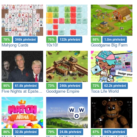
78%
346k přehrání
75%
122k přehrání
88%
1.0m přehrání
Mahjong Cards
10x10!
Goodgame Big Farm
95%
61.6k přehrání
73%
246k přehrání
72%
62.2k přehrání
Five Nights at Epstein’s
Goodgame Empire
Toca Life World
86%
32.8k přehrání
79%
24.8k přehrání
87%
947k přehrání