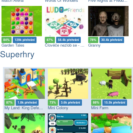
Match Arena
Words Of Wonders
Five Nights at Freddy's
84%
129k přehrání
87%
58.4k přehrání
78%
30.4k přehrání
Garden Tales
Člověče nezlob se - Multiplayer
Granny
Superhry
87%
1.8k přehrání
73%
3.6k přehrání
88%
15.5k přehrání
My Land: King Defender
Mini Colony
Mini Farm