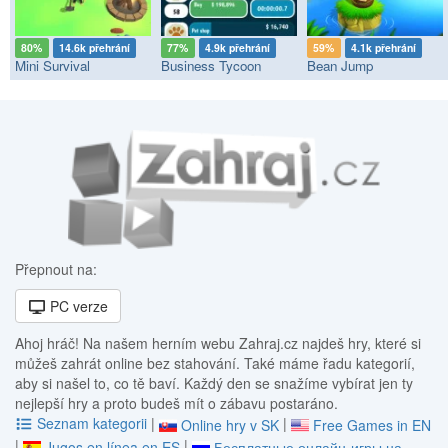
80%
14.6k přehrání
77%
4.9k přehrání
59%
4.1k přehrání
Mini Survival
Business Tycoon
Bean Jump
Přepnout na:
PC verze
Ahoj hráč! Na našem herním webu Zahraj.cz najdeš hry, které si
můžeš zahrát online bez stahování. Také máme řadu kategorií,
aby si našel to, co tě baví. Každý den se snažíme vybírat jen ty
nejlepší hry a proto budeš mít o zábavu postaráno.
Seznam kategorii
|
|
Online hry v SK
Free Games in EN
|
|
Jugos en línea en ES
Бесплатные онлайн-игры на