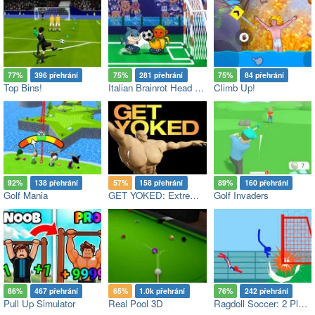
77%
396 přehrání
75%
281 přehrání
75%
84 přehrání
Top Bins!
Italian Brainrot Head Soccer
Climb Up!
92%
138 přehrání
57%
158 přehrání
89%
160 přehrání
Golf Mania
GET YOKED: Extreme Bodybuilding
Golf Invaders
86%
467 přehrání
65%
1.0k přehrání
76%
242 přehrání
Pull Up Simulator
Real Pool 3D
Ragdoll Soccer: 2 Players