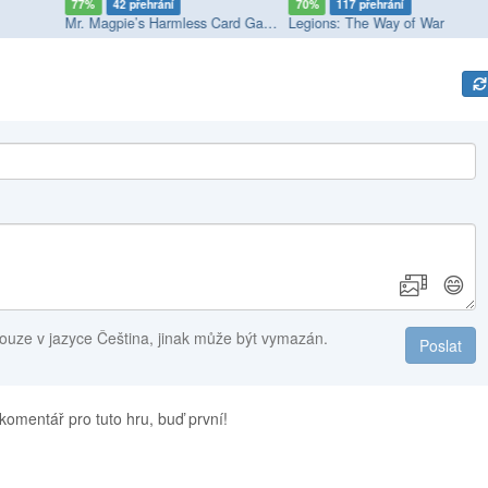
77%
42 přehrání
70%
117 přehrání
Mr. Magpie’s Harmless Card Game
Legions: The Way of War
😄
ouze v jazyce Čeština, jinak může být vymazán.
Poslat
komentář pro tuto hru, buď první!