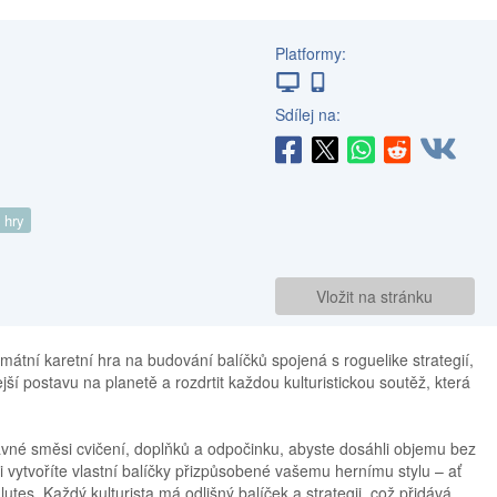
Platformy:
Sdílej na:
 hry
Vložit na stránku
timátní karetní hra na budování balíčků spojená s roguelike strategií,
jší postavu na planetě a rozdrtit každou kulturistickou soutěž, která
rávné směsi cvičení, doplňků a odpočinku, abyste dosáhli objemu bez
i vytvoříte vlastní balíčky přizpůsobené vašemu hernímu stylu – ať
glutes. Každý kulturista má odlišný balíček a strategii, což přidává