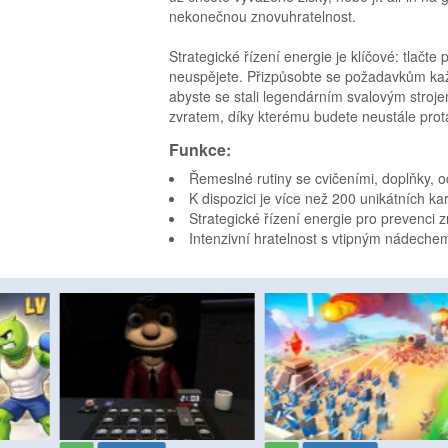
nekonečnou znovuhratelnost.
Strategické řízení energie je klíčové: tlačte p
neuspějete. Přizpůsobte se požadavkům každ
abyste se stali legendárním svalovým stroj
zvratem, díky kterému budete neustále pro
Funkce:
Řemeslné rutiny se cvičeními, doplňky, 
K dispozici je více než 200 unikátních ka
Strategické řízení energie pro prevenci 
Intenzivní hratelnost s vtipným nádeche