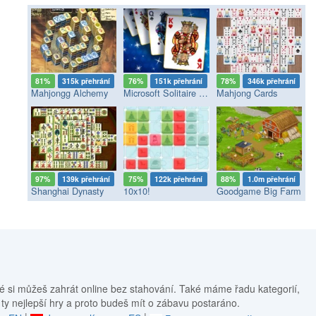
81%
315k přehrání
76%
151k přehrání
78%
346k přehrání
Mahjongg Alchemy
Microsoft Solitaire Collection
Mahjong Cards
97%
139k přehrání
75%
122k přehrání
88%
1.0m přehrání
Shanghai Dynasty
10x10!
Goodgame Big Farm
é si můžeš zahrát online bez stahování. Také máme řadu kategorií,
 ty nejlepší hry a proto budeš mít o zábavu postaráno.