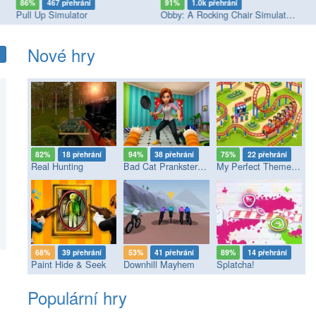
86%
467 přehrání
91%
1.0k přehrání
8
Pull Up Simulator
Obby: A Rocking Chair Simulator, The Escape
RO
Nové hry
82%
18 přehrání
94%
38 přehrání
75%
22 přehrání
Real Hunting
Bad Cat Prankster - Mom’s Return
My Perfect Theme Park
68%
39 přehrání
53%
41 přehrání
89%
14 přehrání
Paint Hide & Seek
Downhill Mayhem
Splatcha!
Populární hry