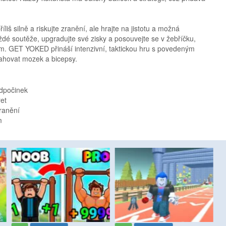
říliš silně a riskujte zranění, ale hrajte na jistotu a možná
é soutěže, upgradujte své zisky a posouvejte se v žebříčku,
em. GET YOKED přináší intenzivní, taktickou hru s povedeným
tahovat mozek a bicepsy.
odpočinek
ret
zranění
m