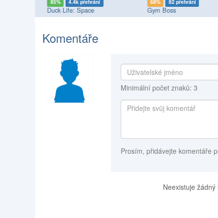
85%
4.4k přehrání
68%
82 přehrání
Duck Life: Space
Gym Boss
Komentáře
Minimální počet znaků: 3
Prosím, přidávejte komentáře p
Neexistuje žádný 