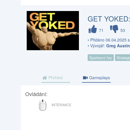
GET YOKED: 
71
53
• Přidáno 06.04.2025 s
• Vývojář:
Greg Austi
Sportovní hry
Strateg
Přehled
Gameplays
Ovládání:
MYŠ
INTERAKCE