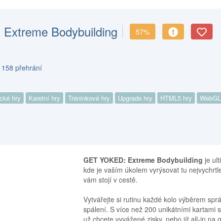
Extreme Bodybuilding
57%
 158 přehrání
n
ické hry
Karetní hry
Tréninkové hry
Upgrade hry
HTML5 hry
WebGL
GET YOKED: Extreme Bodybuilding
je ul
kde je vaším úkolem vyrýsovat tu nejvychrtle
vám stojí v cestě.
Vytvářejte si rutinu každé kolo výběrem sp
spálení. S více než 200 unikátními kartami s
už chcete vyvážené zisky, nebo jít all-in na 