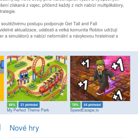
ní získaná z vajec, přičemž každý z nich nabízí multiplikátory,
trategie.
 soutěživému postupu podporuje Get Tall and Fall
idelné aktualizace, události a velká komunita Roblox udržují
 her a simulátorů a nabízí neformální a návykovou hratelnost s
86%
21 přehrání
78%
44 přehrání
8
My Perfect Theme Park
SpeedEscape.io
Fi
Nové hry