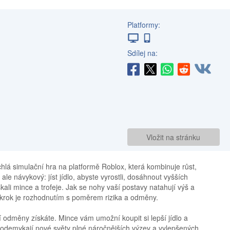
Platformy:
Sdílej na:
Vložit na stránku
hlá simulační hra na platformě Roblox, která kombinuje růst,
, ale návykový: jíst jídlo, abyste vyrostli, dosáhnout vyšších
ali mince a trofeje. Jak se nohy vaší postavy natahují výš a
krok je rozhodnutím s poměrem rizika a odměny.
í odměny získáte. Mince vám umožní koupit si lepší jídlo a
je odemykají nové světy plné náročnějších výzev a vylepšených