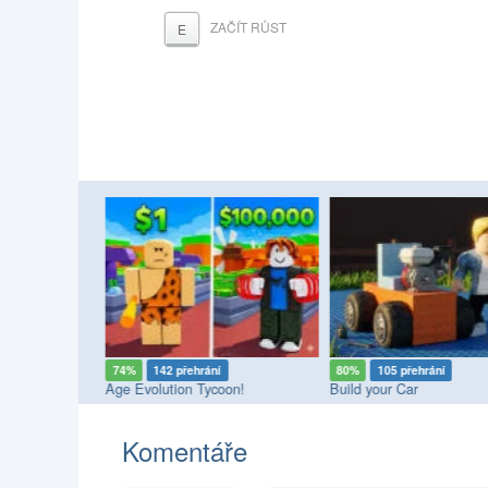
ZAČÍT RŮST
E
74%
142 přehrání
80%
105 přehrání
ny Empires
Age Evolution Tycoon!
Build your Car
Komentáře