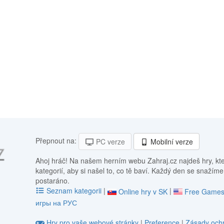
Přepnout na:
PC verze
Mobilní verze
Ahoj hráč! Na našem herním webu Zahraj.cz najdeš hry, kt
kategorií, aby si našel to, co tě baví. Každý den se snažíme
postaráno.
Seznam kategorii
|
|
Online hry v SK
Free Games
игры на РУС
Hry pro vaše webové stránky
|
Preference
|
Zásady ochr