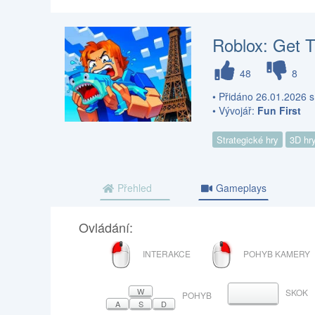
Roblox: Get Ta
48
8
• Přidáno 26.01.2026 s
• Vývojář:
Fun First
Strategické hry
3D hr
Přehled
Gameplays
Ovládání:
LEVÉ
PRAVÉ
INTERAKCE
POHYB KAMERY
TLAČÍTKO
TLAČÍTKO
MYŠI
MYŠI
W
SKOK
MEZERNÍK
POHYB
A
S
D