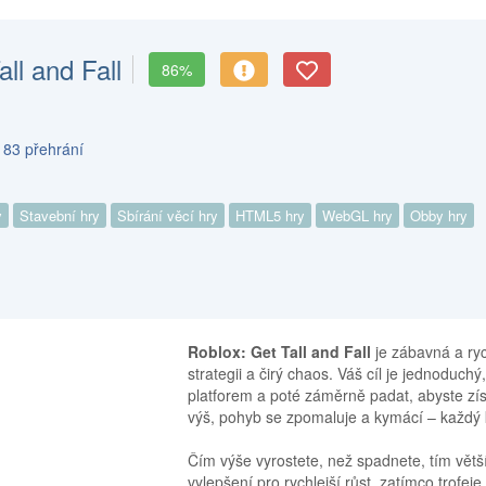
ll and Fall
86%
 83 přehrání
y
Stavební hry
Sbírání věcí hry
HTML5 hry
WebGL hry
Obby hry
Roblox: Get Tall and Fall
je zábavná a ryc
strategii a čirý chaos. Váš cíl je jednoduchý
platforem a poté záměrně padat, abyste získ
výš, pohyb se zpomaluje a kymácí – každý 
Čím výše vyrostete, než spadnete, tím větš
vylepšení pro rychlejší růst, zatímco trofe