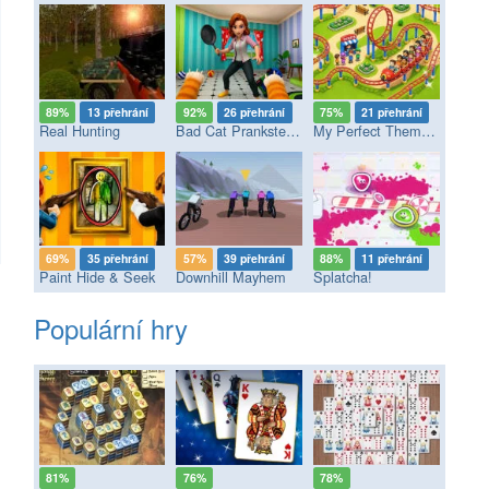
89%
13 přehrání
92%
26 přehrání
75%
21 přehrání
Real Hunting
Bad Cat Prankster - Mom’s Return
My Perfect Theme Park
69%
35 přehrání
57%
39 přehrání
88%
11 přehrání
Paint Hide & Seek
Downhill Mayhem
Splatcha!
Populární hry
81%
76%
78%