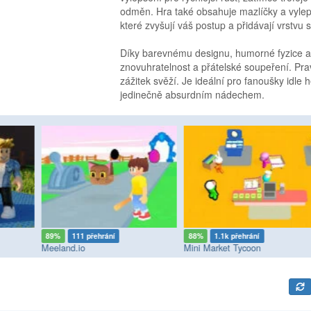
odměn. Hra také obsahuje mazlíčky a vylepše
které zvyšují váš postup a přidávají vrstvu s
Díky barevnému designu, humorné fyzice a
znovuhratelnost a přátelské soupeření. Prav
zážitek svěží. Je ideální pro fanoušky idle
jedinečně absurdním nádechem.
89%
111 přehrání
88%
1.1k přehrání
Meeland.io
Mini Market Tycoon