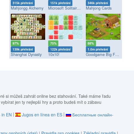
315k přehrání
151k přehrání
346k přehrání
Mahjongg Alchemy
Microsoft Solitaire Collection
Mahjong Cards
97%
75%
88%
139k přehrání
122k přehrání
1.0m přehrání
Shanghai Dynasty
10x10!
Goodgame Big Farm
eré si můžeš zahrát online bez stahování. Také máme řadu
 vybírat jen ty nejlepší hry a proto budeš mít o zábavu
|
|
 in EN
Jugos en línea en ES
Бесплатные онлайн-
any osobních údajů
|
Pravidla pro cookies
|
Základní pravidla
|