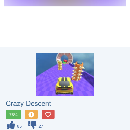
Crazy Descent
76%
85
27