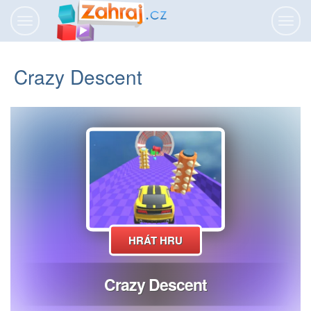
Přepnout
Přepn
navigaci
navig
Crazy Descent