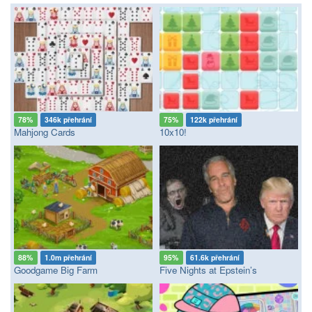
78%
346k přehrání
75%
122k přehrání
Mahjong Cards
10x10!
88%
1.0m přehrání
95%
61.6k přehrání
Goodgame Big Farm
Five Nights at Epstein’s