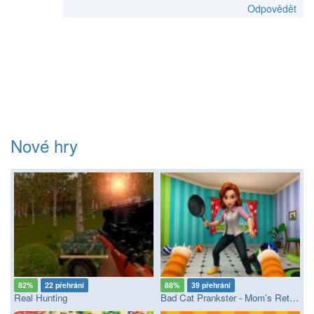
Odpovědět
Nové hry
82%
22 přehrání
88%
39 přehrání
Real Hunting
Bad Cat Prankster - Mom’s Return