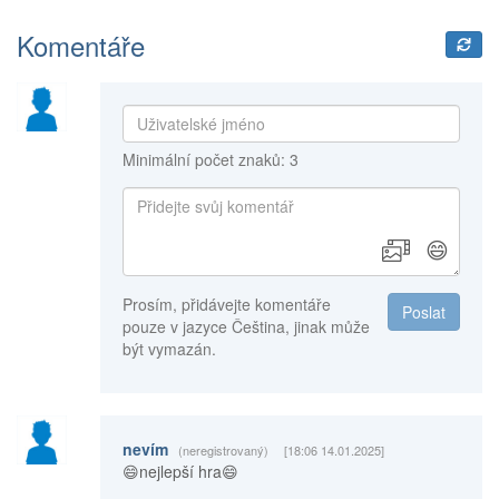
Komentáře
Minimální počet znaků: 3
😄
Prosím, přidávejte komentáře
Poslat
pouze v jazyce Čeština, jinak může
být vymazán.
nevím
(neregistrovaný)
[18:06 14.01.2025]
😄nejlepší hra😄