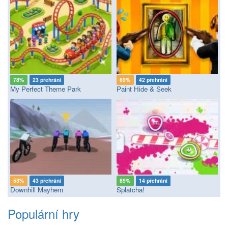
78%
23 přehrání
69%
42 přehrání
My Perfect Theme Park
Paint Hide & Seek
53%
43 přehrání
89%
14 přehrání
Downhill Mayhem
Splatcha!
Populární hry