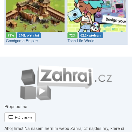
73%
246k přehrání
72%
62.2k přehrání
Goodgame Empire
Toca Life World
Přepnout na:
PC verze
Ahoj hráč! Na našem herním webu Zahraj.cz najdeš hry, které si