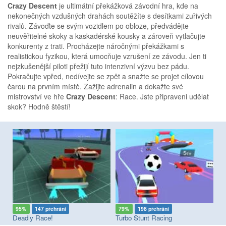
Crazy Descent
je ultimátní překážková závodní hra, kde na
nekonečných vzdušných drahách soutěžíte s desítkami zuřivých
rivalů. Závoďte se svým vozidlem po obloze, předvádějte
neuvěřitelné skoky a kaskadérské kousky a zároveň vytlačujte
konkurenty z trati. Procházejte náročnými překážkami s
realistickou fyzikou, která umocňuje vzrušení ze závodu. Jen ti
nejzkušenější piloti přežijí tuto intenzivní výzvu bez pádu.
Pokračujte vpřed, nedívejte se zpět a snažte se projet cílovou
čarou na prvním místě. Zažijte adrenalin a dokažte své
mistrovství ve hře
Crazy Descent
: Race. Jste připraveni udělat
skok? Hodně štěstí!
95%
147 přehrání
79%
198 přehrání
8
Deadly Race!
Turbo Stunt Racing
Bi