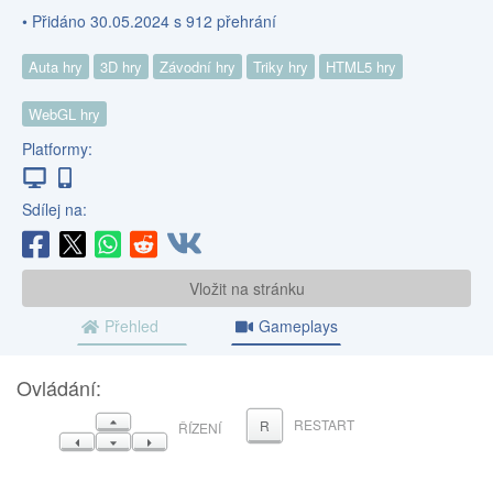
• Přidáno 30.05.2024 s 912 přehrání
Auta hry
3D hry
Závodní hry
Triky hry
HTML5 hry
WebGL hry
Platformy:
Sdílej na:
Vložit na stránku
Přehled
Gameplays
Ovládání:
NAHORU
RESTART
R
ŘÍZENÍ
VLEVO
DOLŮ
VPRAVO