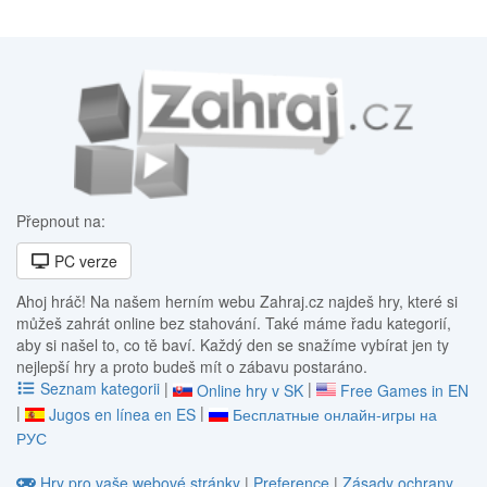
Přepnout na:
PC verze
Ahoj hráč! Na našem herním webu Zahraj.cz najdeš hry, které si
můžeš zahrát online bez stahování. Také máme řadu kategorií,
aby si našel to, co tě baví. Každý den se snažíme vybírat jen ty
nejlepší hry a proto budeš mít o zábavu postaráno.
Seznam kategorii
|
|
Online hry v SK
Free Games in EN
|
|
Jugos en línea en ES
Бесплатные онлайн-игры на
РУС
Hry pro vaše webové stránky
|
Preference
|
Zásady ochrany