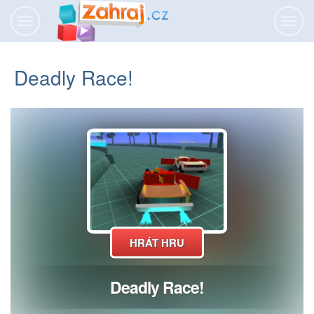
Přepnout
Přepn
navigaci
navig
Deadly Race!