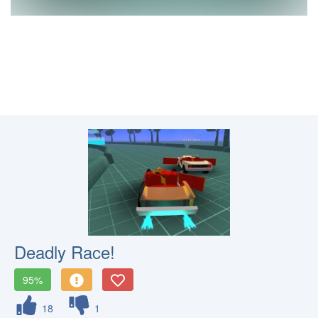
Deadly Race!
95%
18
1