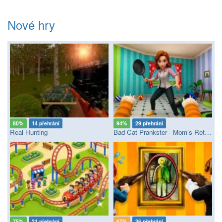
Nové hry
80%
14 přehrání
94%
29 přehrání
Real Hunting
Bad Cat Prankster - Mom’s Return
75%
21 přehrání
67%
36 přehrání