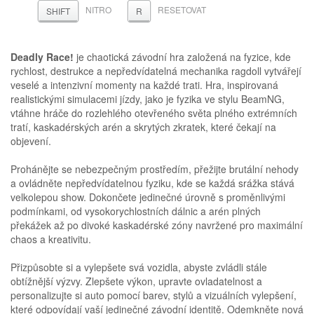
NITRO
RESETOVAT
SHIFT
R
Deadly Race!
je chaotická závodní hra založená na fyzice, kde
rychlost, destrukce a nepředvídatelná mechanika ragdoll vytvářejí
veselé a intenzivní momenty na každé trati. Hra, inspirovaná
realistickými simulacemi jízdy, jako je fyzika ve stylu BeamNG,
vtáhne hráče do rozlehlého otevřeného světa plného extrémních
tratí, kaskadérských arén a skrytých zkratek, které čekají na
objevení.
Prohánějte se nebezpečným prostředím, přežijte brutální nehody
a ovládněte nepředvídatelnou fyziku, kde se každá srážka stává
velkolepou show. Dokončete jedinečné úrovně s proměnlivými
podmínkami, od vysokorychlostních dálnic a arén plných
překážek až po divoké kaskadérské zóny navržené pro maximální
chaos a kreativitu.
Přizpůsobte si a vylepšete svá vozidla, abyste zvládli stále
obtížnější výzvy. Zlepšete výkon, upravte ovladatelnost a
personalizujte si auto pomocí barev, stylů a vizuálních vylepšení,
které odpovídají vaší jedinečné závodní identitě. Odemkněte nová