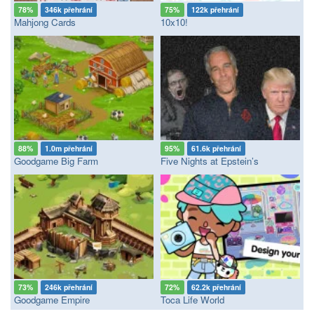
78%
346k přehrání
75%
122k přehrání
Mahjong Cards
10x10!
88%
1.0m přehrání
95%
61.6k přehrání
Goodgame Big Farm
Five Nights at Epstein’s
73%
246k přehrání
72%
62.2k přehrání
Goodgame Empire
Toca Life World