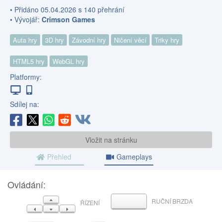
• Přidáno 05.04.2026 s 140 přehrání
• Vývojář:
Crimson Games
Auta hry
3D hry
Závodní hry
Ničení věcí
Triky hry
HTML5 hry
WebGL hry
Platformy:
Sdílej na:
Vložit na stránku
Přehled
Gameplays
Ovládání:
NAHORU
RUČNÍ BRZDA
MEZERNÍK
ŘÍZENÍ
VLEVO
DOLŮ
VPRAVO