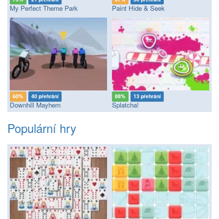
My Perfect Theme Park
Paint Hide & Seek
60%
40 přehrání
88%
13 přehrání
Downhill Mayhem
Splatcha!
Populární hry