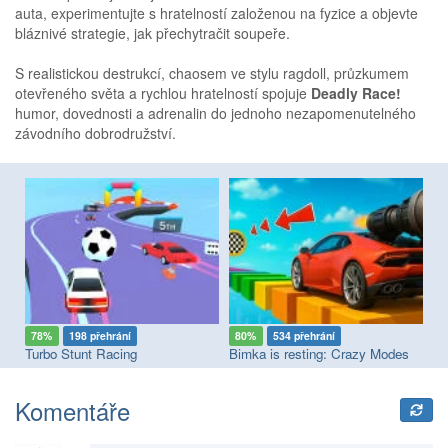
auta, experimentujte s hratelností založenou na fyzice a objevte
bláznivé strategie, jak přechytračit soupeře.
S realistickou destrukcí, chaosem ve stylu ragdoll, průzkumem
otevřeného světa a rychlou hratelností spojuje
Deadly Race!
humor, dovednosti a adrenalin do jednoho nezapomenutelného
závodního dobrodružství.
78%
198 přehrání
80%
534 přehrání
7
Turbo Stunt Racing
Bimka is resting: Crazy Modes
Ic
Komentáře