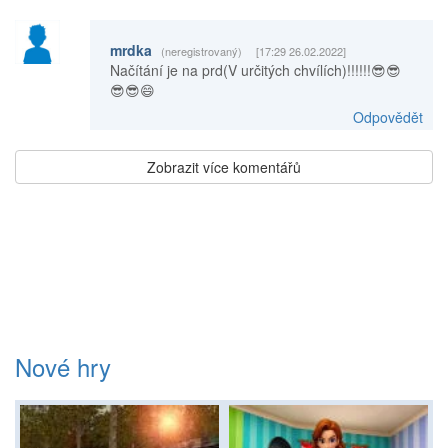
mrdka
(neregistrovaný)
[17:29 26.02.2022]
Načítání je na prd(V určitých chvílích)!!!!!!😎😎
😎😎😄
Odpovědět
Zobrazit více komentářů
Nové hry