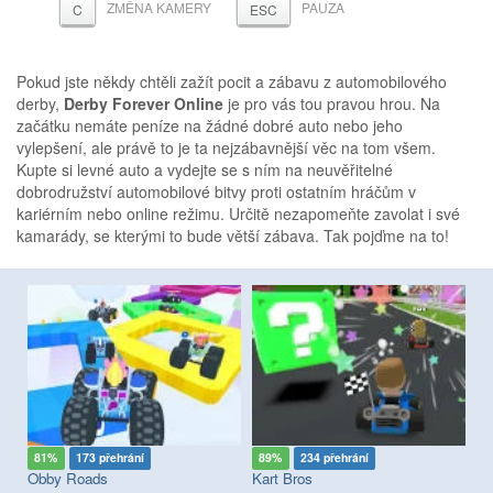
ZMĚNA KAMERY
PAUZA
C
ESC
Pokud jste někdy chtěli zažít pocit a zábavu z automobilového
derby,
Derby Forever Online
je pro vás tou pravou hrou. Na
začátku nemáte peníze na žádné dobré auto nebo jeho
vylepšení, ale právě to je ta nejzábavnější věc na tom všem.
Kupte si levné auto a vydejte se s ním na neuvěřitelné
dobrodružství automobilové bitvy proti ostatním hráčům v
kariérním nebo online režimu. Určitě nezapomeňte zavolat i své
kamarády, se kterými to bude větší zábava. Tak pojďme na to!
81%
173 přehrání
89%
234 přehrání
8
Obby Roads
Kart Bros
Go