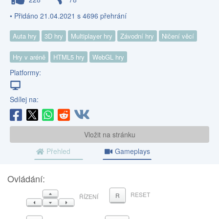
• Přidáno 21.04.2021 s 4696 přehrání
Auta hry
3D hry
Multiplayer hry
Závodní hry
Ničení věcí
Hry v aréně
HTML5 hry
WebGL hry
Platformy:
Sdílej na:
Vložit na stránku
Přehled
Gameplays
Ovládání:
NAHORU
RESET
R
ŘÍZENÍ
VLEVO
DOLŮ
VPRAVO