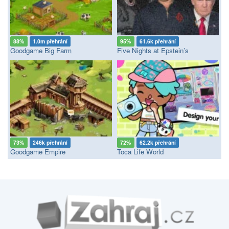
88%
1.0m přehrání
95%
61.6k přehrání
Goodgame Big Farm
Five Nights at Epstein’s
73%
246k přehrání
72%
62.2k přehrání
Goodgame Empire
Toca Life World