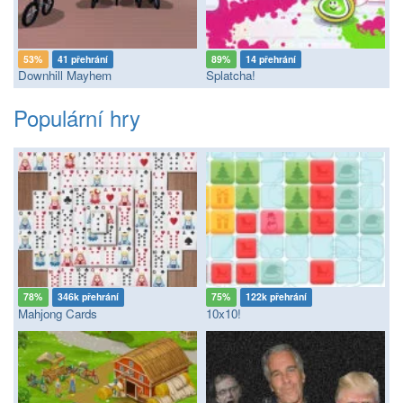
53%
41 přehrání
89%
14 přehrání
Downhill Mayhem
Splatcha!
Populární hry
78%
346k přehrání
75%
122k přehrání
Mahjong Cards
10x10!