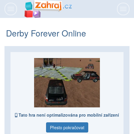
Přepnout
Přepn
navigaci
navig
Derby Forever Online
Tato hra není optimalizována pro mobilní zařízení
Přesto pokračovat