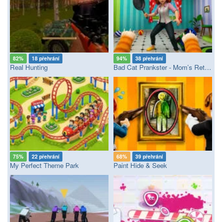
82%
18 přehrání
94%
38 přehrání
Real Hunting
Bad Cat Prankster - Mom’s Return
75%
22 přehrání
68%
39 přehrání
My Perfect Theme Park
Paint Hide & Seek