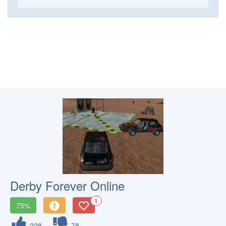
Derby Forever Online
1
75%
228
78