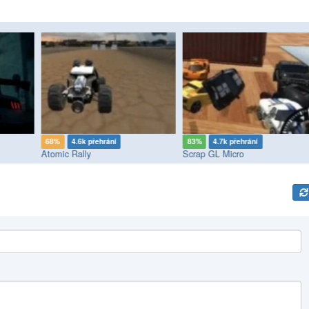
68%
4.6k přehrání
83%
4.7k přehrání
Atomic Rally
Scrap GL Micro