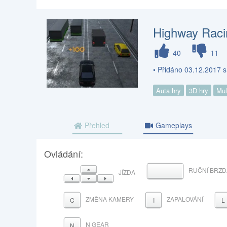
Highway Raci
40
11
• Přidáno 03.12.2017 
Auta hry
3D hry
Mul
Přehled
Gameplays
Ovládání:
NAHORU
RUČNÍ BRZD
MEZERNÍK
JÍZDA
VLEVO
DOLŮ
VPRAVO
ZMĚNA KAMERY
ZAPALOVÁNÍ
C
I
L
N GEAR
N