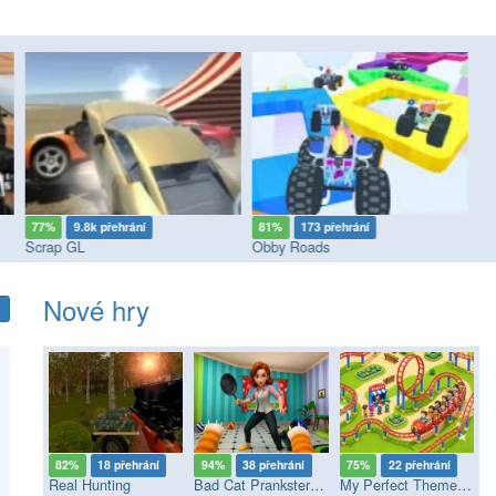
77%
9.8k přehrání
81%
173 přehrání
8
Scrap GL
Obby Roads
Ka
Nové hry
82%
18 přehrání
94%
38 přehrání
75%
22 přehrání
Real Hunting
Bad Cat Prankster - Mom’s Return
My Perfect Theme Park