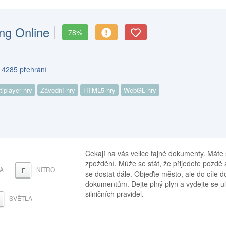
ng Online
78%
s 4285 přehrání
tiplayer hry
Závodní hry
HTML5 hry
WebGL hry
Čekají na vás velice tajné dokumenty. Máte s
zpoždění. Může se stát, že přijedete pozdě a
A
NITRO
F
se dostat dále. Objeďte město, ale do cíle 
dokumentům. Dejte plný plyn a vydejte se u
silničních pravidel.
SVĚTLA