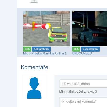
í
84%
2.8k přehrání
85%
9.7k přehrání
ine
Micro Physics Mashine Online 2
UNBOUNDED
Komentáře
Minimální počet znaků: 3