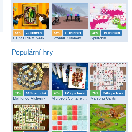
68%
39 přehrání
53%
41 přehrání
89%
14 přehrání
Paint Hide & Seek
Downhill Mayhem
Splatcha!
Populární hry
81%
315k přehrání
76%
151k přehrání
78%
346k přehrání
Mahjongg Alchemy
Microsoft Solitaire Collection
Mahjong Cards