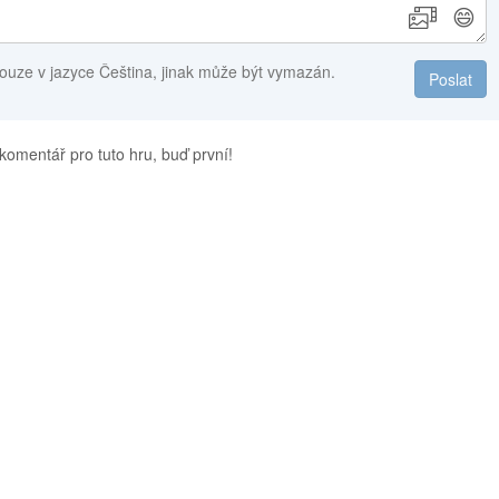
😄
ouze v jazyce Čeština, jinak může být vymazán.
Poslat
komentář pro tuto hru, buď první!