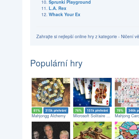
Sprunki Playground
L.A. Rex
Whack Your Ex
Zahrajte si nejlepší online hry z kategorie - Ničení 
Populární hry
81%
315k přehrání
76%
151k přehrání
78%
346k p
Mahjongg Alchemy
Microsoft Solitaire Collection
Mahjong Car