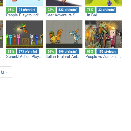
95%
91 přehrání
92%
523 přehrání
75%
32 přehrání
ayground Sandbox
People Playground! Ragdoll Arena!
Deer Adventure Simulator
Hit Ball
89%
373 přehrání
86%
596 přehrání
88%
158 přehrání
Brainrot: Playground
Sprunki Action Playground: Ragdoll Sandbox
Italian Brainrot Animals: Playground
People vs Zombies: Sandbox
ší »