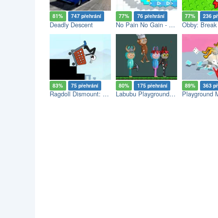
81%
747 přehrání
77%
76 přehrání
77%
236 p
Deadly Descent
No Pain No Gain - Ragdoll Sandbox
83%
75 přehrání
80%
175 přehrání
89%
363 p
Ragdoll Dismount: Stick Fly
Labubu Playground: Ragdoll Sandbox