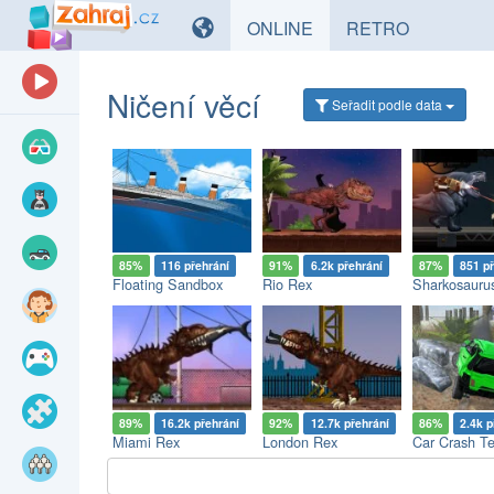
HRY
HRY
ONLINE
RETRO
Ničení věcí
Seřadit
podle data
85%
116 přehrání
91%
6.2k přehrání
87%
851 p
Floating Sandbox
Rio Rex
89%
16.2k přehrání
92%
12.7k přehrání
86%
2.4k p
Miami Rex
London Rex
Car Crash Te