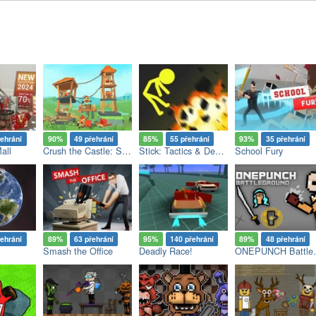
řehrání
90%
49 přehrání
85%
55 přehrání
93%
35 přehrání
all
Crush the Castle: Siege Master
Stick: Tactics & Destruction
School Fury
řehrání
89%
63 přehrání
95%
140 přehrání
89%
48 přehrání
Smash the Office
Deadly Race!
ONEPUN