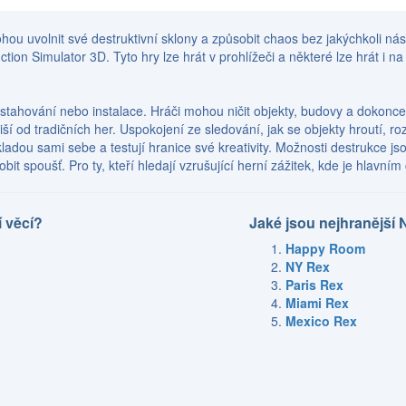
ou uvolnit své destruktivní sklony a způsobit chaos bez jakýchkoli násl
ction Simulator 3D. Tyto hry lze hrát v prohlížeči a některé lze hrát i na
 stahování nebo instalace. Hráči mohou ničit objekty, budovy a dokonce
ší od tradičních her. Uspokojení ze sledování, jak se objekty hroutí, roz
rádi kladou sami sebe a testují hranice své kreativity. Možnosti destrukc
obit spoušť. Pro ty, kteří hledají vzrušující herní zážitek, kde je hlavn
 věcí?
Jaké jsou nejhranější 
Happy Room
NY Rex
Paris Rex
Miami Rex
Mexico Rex