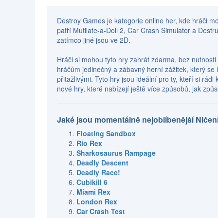
Destroy Games je kategorie online her, kde hráči moh
patří Mutilate-a-Doll 2, Car Crash Simulator a Destru
zatímco jiné jsou ve 2D.
Hráči si mohou tyto hry zahrát zdarma, bez nutnosti
hráčům jedinečný a zábavný herní zážitek, který se li
přitažlivými. Tyto hry jsou ideální pro ty, kteří si 
nové hry, které nabízejí ještě více způsobů, jak způs
Jaké jsou momentálně nejoblíbenější Ničení
Floating Sandbox
Rio Rex
Sharkosaurus Rampage
Deadly Descent
Deadly Race!
Cubikill 6
Miami Rex
London Rex
Car Crash Test