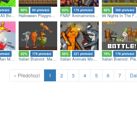
řehrání
90%
60 přehrání
83%
176 přehrání
86%
368 přehrání
Obby: Break All Bones Ragdoll
Halloween Playground: Faction Wars
FNAF Animatronics Battle: Playground
99 Nights In The Forest Pl
řehrání
82%
179 přehrání
86%
221 přehrání
78%
178 přehrání
Playground Man Mod! Web of Destruction!
Italian Brainrot: Meme Sandbox
Italian Animals Mod: Playground
Italian 
« Předchozí
1
2
3
4
5
6
7
Dal