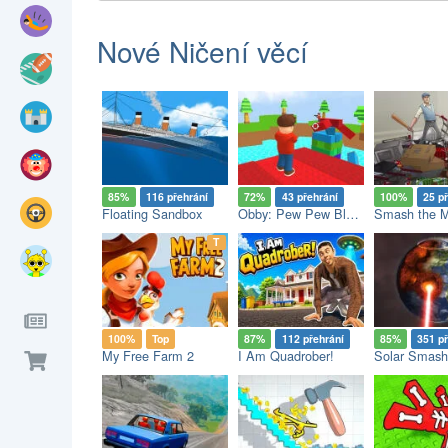
Nové Ničení věcí
85%
116 přehrání
72%
43 přehrání
100%
25 p
Floating Sandbox
Obby: Pew Pew Blocks
Smash the M
op
T
100%
Top
87%
112 přehrání
85%
351 p
My Free Farm 2
I Am Quadrober!
Solar Smash