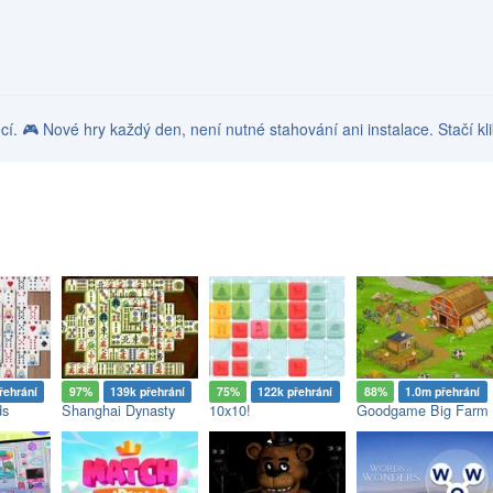
věcí. 🎮 Nové hry každý den, není nutné stahování ani instalace. Stačí kl
řehrání
97%
139k přehrání
75%
122k přehrání
88%
1.0m přehrání
ds
Shanghai Dynasty
10x10!
Goodgame Big Farm