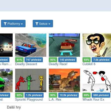
Platformy
Sekce
řehrání
81%
747 přehrání
95%
140 přehrání
93%
7.6k přehrání
Sharkosaurus Rampage
Deadly Descent
Deadly Race!
Cubikill 6
řehrání
92%
1.2k přehrání
90%
10.0k přehrání
89%
680 přehrání
st
Sprunki Playground
L.A. Rex
Whack Your Ex
Další hry