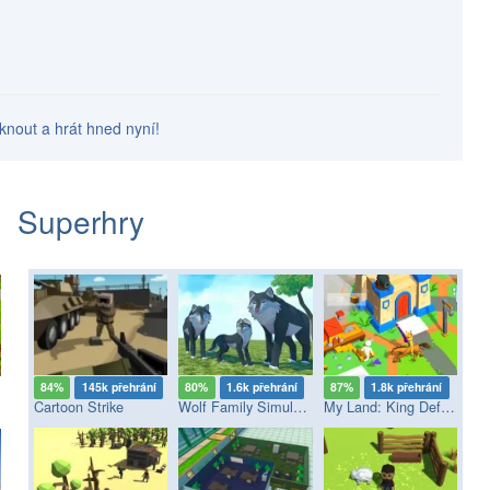
iknout a hrát hned nyní!
Superhry
84%
145k přehrání
80%
1.6k přehrání
87%
1.8k přehrání
Cartoon Strike
Wolf Family Simulator
My Land: King Defender