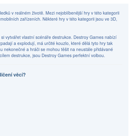
edků v reálném životě. Mezi nejoblíbenější hry v této kategorii
 mobilních zařízeních. Některé hry v této kategorii jsou ve 3D,
 si vytvářet vlastní scénáře destrukce. Destroy Games nabízí
padají a explodují, má určité kouzlo, které dělá tyto hry tak
e jsou nekonečné a hráči se mohou těšit na neustále přidávané
ím cílem destrukce, jsou Destroy Games perfektní volbou.
Ničení věcí?