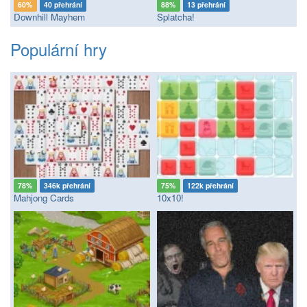
60%
40 přehrání
88%
13 přehrání
Downhill Mayhem
Splatcha!
Populární hry
78%
346k přehrání
75%
122k přehrání
Mahjong Cards
10x10!