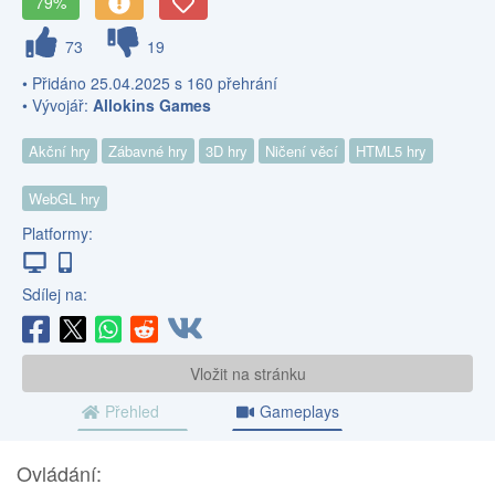
79%
73
19
• Přidáno 25.04.2025 s 160 přehrání
• Vývojář:
Allokins Games
Akční hry
Zábavné hry
3D hry
Ničení věcí
HTML5 hry
WebGL hry
Platformy:
Sdílej na:
Vložit na stránku
Přehled
Gameplays
Ovládání: