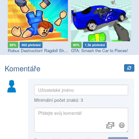
88%
460 přehrání
90%
1.3k přehrání
7
Robux Destruction! Ragdoll Show!
GTA: Smash the Car to Pieces!
Wh
Komentáře
Minimální počet znaků: 3
😄