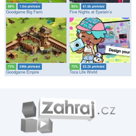
88%
1.0m přehrání
95%
61.6k přehrání
Goodgame Big Farm
Five Nights at Epstein’s
73%
246k přehrání
72%
62.2k přehrání
Goodgame Empire
Toca Life World