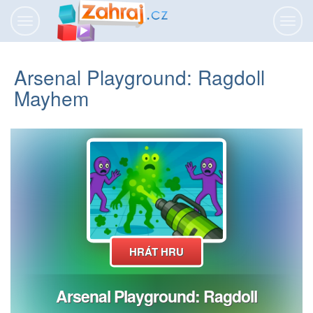
Přepnout
Přepn
navigaci
navig
Arsenal Playground: Ragdoll
Mayhem