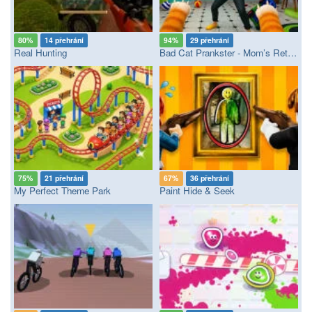
80%
14 přehrání
94%
29 přehrání
Real Hunting
Bad Cat Prankster - Mom’s Return
75%
21 přehrání
67%
36 přehrání
My Perfect Theme Park
Paint Hide & Seek