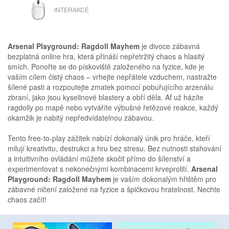
MYŠ
INTERAKCE
Arsenal Playground: Ragdoll Mayhem
je divoce zábavná
bezplatná online hra, která přináší nepřetržitý chaos a hlasitý
smích. Ponořte se do pískoviště založeného na fyzice, kde je
vaším cílem čistý chaos – vrhejte nepřátele vzduchem, nastražte
šílené pasti a rozpoutejte zmatek pomocí pobuřujícího arzenálu
zbraní, jako jsou kyselinové blastery a obří děla. Ať už házíte
ragdolly po mapě nebo vytváříte výbušné řetězové reakce, každý
okamžik je nabitý nepředvídatelnou zábavou.
Tento free-to-play zážitek nabízí dokonalý únik pro hráče, kteří
milují kreativitu, destrukci a hru bez stresu. Bez nutnosti stahování
a intuitivního ovládání můžete skočit přímo do šílenství a
experimentovat s nekonečnými kombinacemi krveprolití.
Arsenal
Playground: Ragdoll Mayhem
je vaším dokonalým hřištěm pro
zábavné ničení založené na fyzice a špičkovou hratelnost. Nechte
chaos začít!