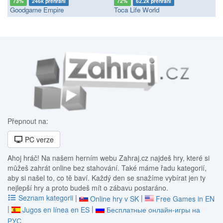
73%
246k přehrání
72%
62.2k přehrání
Goodgame Empire
Toca Life World
Přepnout na:
PC verze
Ahoj hráč! Na našem herním webu Zahraj.cz najdeš hry, které si
můžeš zahrát online bez stahování. Také máme řadu kategorií,
aby si našel to, co tě baví. Každý den se snažíme vybírat jen ty
nejlepší hry a proto budeš mít o zábavu postaráno.
Seznam kategorii
|
|
Online hry v SK
Free Games in EN
|
|
Jugos en línea en ES
Бесплатные онлайн-игры на
РУС