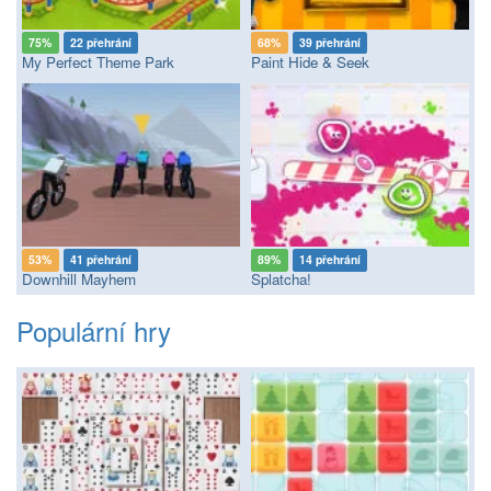
75%
22 přehrání
68%
39 přehrání
My Perfect Theme Park
Paint Hide & Seek
53%
41 přehrání
89%
14 přehrání
Downhill Mayhem
Splatcha!
Populární hry