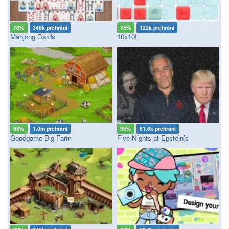
78%
346k přehrání
75%
122k přehrání
Mahjong Cards
10x10!
88%
1.0m přehrání
95%
61.6k přehrání
Goodgame Big Farm
Five Nights at Epstein’s