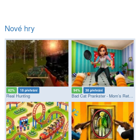
Nové hry
82%
18 přehrání
94%
38 přehrání
Real Hunting
Bad Cat Prankster - Mom’s Return