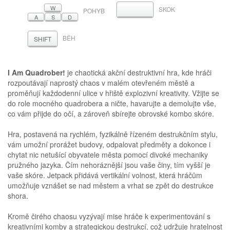
W
SKOK
MEZERNÍK
POHYB
A
S
D
BĚH
SHIFT
I Am Quadrober!
je chaotická akční destruktivní hra, kde hráči
rozpoutávají naprostý chaos v malém otevřeném městě a
proměňují každodenní ulice v hřiště explozivní kreativity. Vžijte se
do role mocného quadrobera a ničte, havarujte a demolujte vše,
co vám přijde do očí, a zároveň sbírejte obrovské kombo skóre.
Hra, postavená na rychlém, fyzikálně řízeném destrukčním stylu,
vám umožní prorážet budovy, odpalovat předměty a dokonce i
chytat nic netušící obyvatele města pomocí divoké mechaniky
pružného jazyka. Čím nehoráznější jsou vaše činy, tím vyšší je
vaše skóre. Jetpack přidává vertikální volnost, která hráčům
umožňuje vznášet se nad městem a vrhat se zpět do destrukce
shora.
Kromě čirého chaosu vyzývají mise hráče k experimentování s
kreativními komby a strategickou destrukcí, což udržuje hratelnost