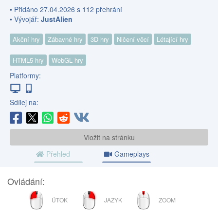
• Přidáno 27.04.2026 s 112 přehrání
• Vývojář:
JustAlien
Akční hry
Zábavné hry
3D hry
Ničení věcí
Létající hry
HTML5 hry
WebGL hry
Platformy:
Sdílej na:
Vložit na stránku
Přehled
Gameplays
Ovládání:
LEVÉ
PRAVÉ
ROLOVACÍ
ÚTOK
JAZYK
ZOOM
TLAČÍTKO
TLAČÍTKO
KOLEČKO
MYŠI
MYŠI