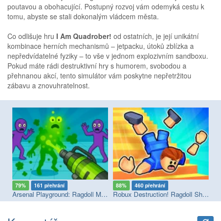
poutavou a obohacující. Postupný rozvoj vám odemyká cestu k
tomu, abyste se stali dokonalým vládcem města.
Co odlišuje hru
I Am Quadrober!
od ostatních, je její unikátní
kombinace herních mechanismů – jetpacku, útoků zblízka a
nepředvídatelné fyziky – to vše v jednom explozivním sandboxu.
Pokud máte rádi destruktivní hry s humorem, svobodou a
přehnanou akcí, tento simulátor vám poskytne nepřetržitou
zábavu a znovuhratelnost.
79%
161 přehrání
88%
460 přehrání
9
Arsenal Playground: Ragdoll Mayhem
Robux Destruction! Ragdoll Show!
GT