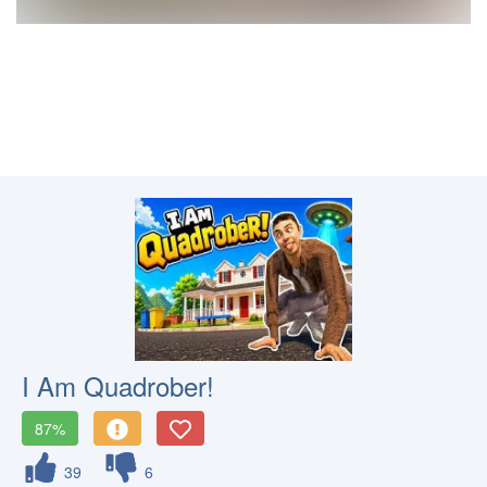
I Am Quadrober!
87%
39
6