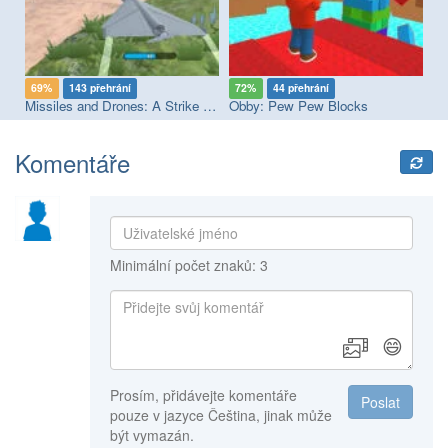
69%
143 přehrání
72%
44 přehrání
1
Missiles and Drones: A Strike On A Military Base
Obby: Pew Pew Blocks
Sm
Komentáře
Minimální počet znaků: 3
😄
Prosím, přidávejte komentáře
Poslat
pouze v jazyce Čeština, jinak může
být vymazán.