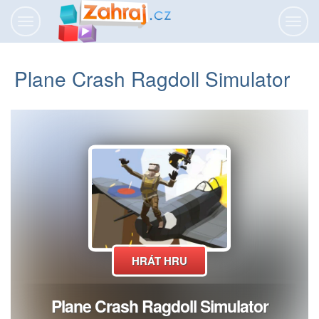
Přepnout
Přepn
navigaci
navig
Plane Crash Ragdoll Simulator