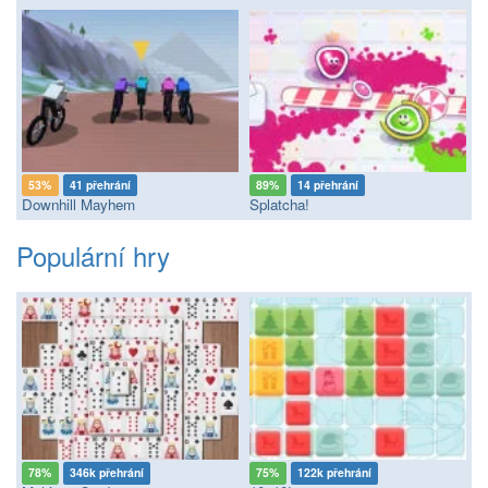
53%
41 přehrání
89%
14 přehrání
Downhill Mayhem
Splatcha!
Populární hry
78%
346k přehrání
75%
122k přehrání