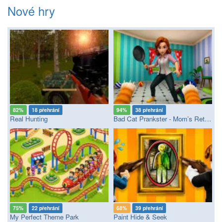
Nové hry
82%
18 přehrání
94%
38 přehrání
Real Hunting
Bad Cat Prankster - Mom’s Return
75%
22 přehrání
68%
39 přehrání
My Perfect Theme Park
Paint Hide & Seek