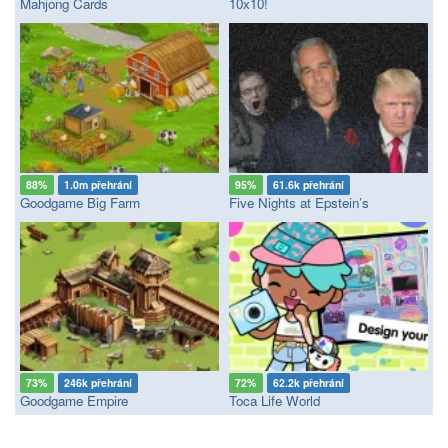
Mahjong Cards
10x10!
88%
1.0m přehrání
95%
61.6k přehrání
Goodgame Big Farm
Five Nights at Epstein’s
73%
246k přehrání
72%
62.2k přehrání
Goodgame Empire
Toca Life World