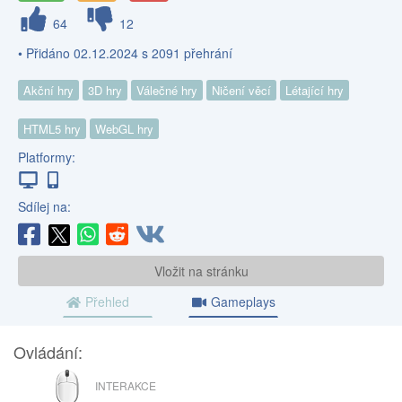
64
12
• Přidáno 02.12.2024 s 2091 přehrání
Akční hry
3D hry
Válečné hry
Ničení věcí
Létající hry
HTML5 hry
WebGL hry
Platformy:
Sdílej na:
Vložit na stránku
Přehled
Gameplays
Ovládání:
MYŠ
INTERAKCE