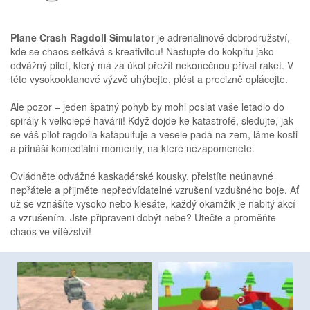
Plane Crash Ragdoll Simulator
je adrenalinové dobrodružství,
kde se chaos setkává s kreativitou! Nastupte do kokpitu jako
odvážný pilot, který má za úkol přežít nekonečnou příval raket. V
této vysokooktanové výzvě uhýbejte, plést a precizně oplácejte.
Ale pozor – jeden špatný pohyb by mohl poslat vaše letadlo do
spirály k velkolepé havárii! Když dojde ke katastrofě, sledujte, jak
se váš pilot ragdolla katapultuje a vesele padá na zem, láme kosti
a přináší komediální momenty, na které nezapomenete.
Ovládněte odvážné kaskadérské kousky, přelstíte neúnavné
nepřátele a přijměte nepředvídatelné vzrušení vzdušného boje. Ať
už se vznášíte vysoko nebo klesáte, každý okamžik je nabitý akcí
a vzrušením. Jste připraveni dobýt nebe? Utečte a proměňte
chaos ve vítězství!