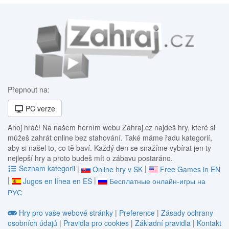
Přepnout na:
PC verze
Ahoj hráč! Na našem herním webu Zahraj.cz najdeš hry, které si
můžeš zahrát online bez stahování. Také máme řadu kategorií,
aby si našel to, co tě baví. Každý den se snažíme vybírat jen ty
nejlepší hry a proto budeš mít o zábavu postaráno.
Seznam kategorii
|
|
Online hry v SK
Free Games in EN
|
|
Jugos en línea en ES
Бесплатные онлайн-игры на
РУС
Hry pro vaše webové stránky
|
Preference
|
Zásady ochrany
osobních údajů
|
Pravidla pro cookies
|
Základní pravidla
|
Kontakt