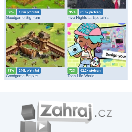
88%
1.0m přehrání
95%
61.6k přehrání
Goodgame Big Farm
Five Nights at Epstein’s
73%
246k přehrání
72%
62.2k přehrání
Goodgame Empire
Toca Life World