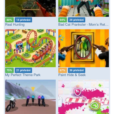
80%
14 přehrání
94%
29 přehrání
Real Hunting
Bad Cat Prankster - Mom’s Return
75%
21 přehrání
67%
36 přehrání
My Perfect Theme Park
Paint Hide & Seek