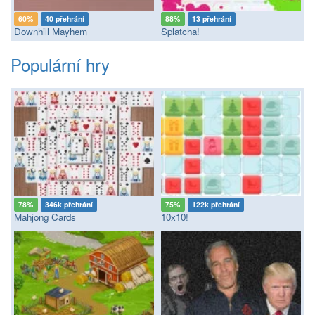
60%
40 přehrání
88%
13 přehrání
Downhill Mayhem
Splatcha!
Populární hry
78%
346k přehrání
75%
122k přehrání
Mahjong Cards
10x10!