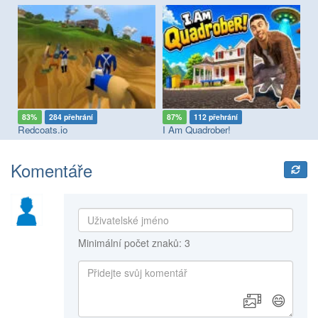
83%
284 přehrání
87%
112 přehrání
8
Redcoats.io
I Am Quadrober!
Ai
Komentáře
Minimální počet znaků: 3
😄