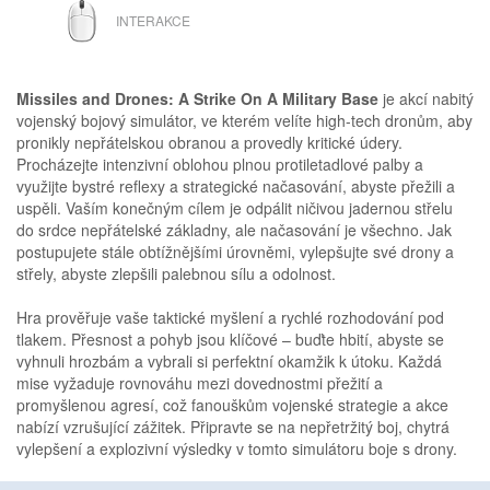
MYŠ
INTERAKCE
Missiles and Drones: A Strike On A Military Base
je akcí nabitý
vojenský bojový simulátor, ve kterém velíte high-tech dronům, aby
pronikly nepřátelskou obranou a provedly kritické údery.
Procházejte intenzivní oblohou plnou protiletadlové palby a
využijte bystré reflexy a strategické načasování, abyste přežili a
uspěli. Vaším konečným cílem je odpálit ničivou jadernou střelu
do srdce nepřátelské základny, ale načasování je všechno. Jak
postupujete stále obtížnějšími úrovněmi, vylepšujte své drony a
střely, abyste zlepšili palebnou sílu a odolnost.
Hra prověřuje vaše taktické myšlení a rychlé rozhodování pod
tlakem. Přesnost a pohyb jsou klíčové – buďte hbití, abyste se
vyhnuli hrozbám a vybrali si perfektní okamžik k útoku. Každá
mise vyžaduje rovnováhu mezi dovednostmi přežití a
promyšlenou agresí, což fanouškům vojenské strategie a akce
nabízí vzrušující zážitek. Připravte se na nepřetržitý boj, chytrá
vylepšení a explozivní výsledky v tomto simulátoru boje s drony.