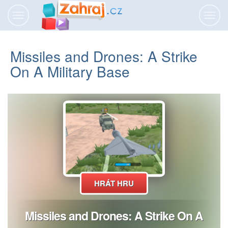
Přepnout
Přepn
navigaci
navig
Missiles and Drones: A Strike
On A Military Base