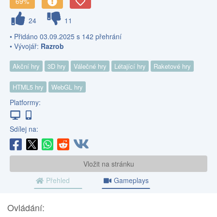
69%
24
11
• Přidáno 03.09.2025 s 142 přehrání
• Vývojář:
Razrob
Akční hry
3D hry
Válečné hry
Létající hry
Raketové hry
HTML5 hry
WebGL hry
Platformy:
Sdílej na:
Vložit na stránku
Přehled
Gameplays
Ovládání: